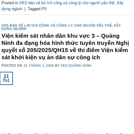
Posted in
VKS bảo vệ lợi ích công và công lý cho người yếu thế
,
Xây
dựng ngành
|
Tagged
P9
VKS BẢO VỆ LỢI ÍCH CÔNG VÀ CÔNG LÝ CHO NGƯỜI YẾU THẾ
,
XÂY
DỰNG NGÀNH
Viện kiểm sát nhân dân khu vực 3 – Quảng
Ninh đa đạng hóa hình thức tuyên truyền Nghị
quyết số 205/2025/QH15 về thí điểm Viện kiếm
sát khởi kiện vụ án dân sự công ích
POSTED ON
21 THÁNG 1, 2026
BY
VKS QUẢNG NINH
21
Th1