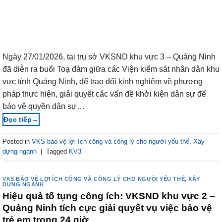
Ngày 27/01/2026, tại trụ sở VKSND khu vực 3 – Quảng Ninh
đã diễn ra buổi Toạ đàm giữa các Viện kiểm sát nhân dân khu
vực tỉnh Quảng Ninh, để trao đổi kinh nghiệm về phương
pháp thực hiện, giải quyết các vấn đề khởi kiện dân sự để
bảo vệ quyền dân sự…
→
Posted in
VKS bảo vệ lợi ích công và công lý cho người yếu thế
,
Xây
dựng ngành
|
Tagged
KV3
VKS BẢO VỆ LỢI ÍCH CÔNG VÀ CÔNG LÝ CHO NGƯỜI YẾU THẾ
,
XÂY
DỰNG NGÀNH
Hiệu quả tố tụng công ích: VKSND khu vực 2 –
Quảng Ninh tích cực giải quyết vụ việc bảo vệ
trẻ em trong 24 giờ