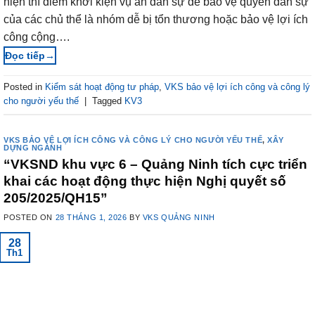
hiện thí điểm khởi kiện vụ án dân sự để bảo vệ quyền dân sự
của các chủ thể là nhóm dễ bị tổn thương hoặc bảo vệ lợi ích
công cộng….
→
Posted in
Kiểm sát hoạt động tư pháp
,
VKS bảo vệ lợi ích công và công lý
cho người yếu thế
|
Tagged
KV3
VKS BẢO VỆ LỢI ÍCH CÔNG VÀ CÔNG LÝ CHO NGƯỜI YẾU THẾ
,
XÂY
DỰNG NGÀNH
“VKSND khu vực 6 – Quảng Ninh tích cực triển
khai các hoạt động thực hiện Nghị quyết số
205/2025/QH15”
POSTED ON
28 THÁNG 1, 2026
BY
VKS QUẢNG NINH
28
Th1