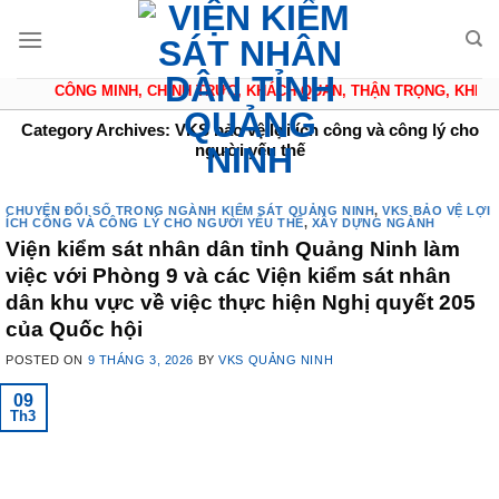
Skip
to
content
CÔNG MINH, CHÍNH TRỰC, KHÁCH QUAN, THẬN TRỌNG, KHIÊM T
Category Archives:
VKS bảo vệ lợi ích công và công lý cho
người yếu thế
CHUYỂN ĐỔI SỐ TRONG NGÀNH KIỂM SÁT QUẢNG NINH
,
VKS BẢO VỆ LỢI
ÍCH CÔNG VÀ CÔNG LÝ CHO NGƯỜI YẾU THẾ
,
XÂY DỰNG NGÀNH
Viện kiểm sát nhân dân tỉnh Quảng Ninh làm
việc với Phòng 9 và các Viện kiểm sát nhân
dân khu vực về việc thực hiện Nghị quyết 205
của Quốc hội
POSTED ON
9 THÁNG 3, 2026
BY
VKS QUẢNG NINH
09
Th3