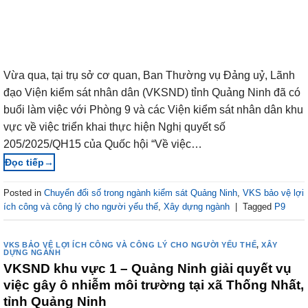
Vừa qua, tại trụ sở cơ quan, Ban Thường vụ Đảng uỷ, Lãnh
đạo Viện kiểm sát nhân dân (VKSND) tỉnh Quảng Ninh đã có
buổi làm việc với Phòng 9 và các Viện kiểm sát nhân dân khu
vực về việc triển khai thực hiện Nghị quyết số
205/2025/QH15 của Quốc hội “Về việc…
→
Posted in
Chuyển đổi số trong ngành kiểm sát Quảng Ninh
,
VKS bảo vệ lợi
ích công và công lý cho người yếu thế
,
Xây dựng ngành
|
Tagged
P9
VKS BẢO VỆ LỢI ÍCH CÔNG VÀ CÔNG LÝ CHO NGƯỜI YẾU THẾ
,
XÂY
DỰNG NGÀNH
VKSND khu vực 1 – Quảng Ninh giải quyết vụ
việc gây ô nhiễm môi trường tại xã Thống Nhất,
tỉnh Quảng Ninh