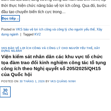
thời thực hiện chức năng bảo vệ lợi ích công. Qua đó, bước
đầu tạo chuyển biến tích cực trong…
→
Posted in
VKS bảo vệ lợi ích công và công lý cho người yếu thế
,
Xây
dựng ngành
|
Tagged
KV2
VKS BẢO VỆ LỢI ÍCH CÔNG VÀ CÔNG LÝ CHO NGƯỜI YẾU THẾ
,
XÂY
DỰNG NGÀNH
Viện kiểm sát nhân dân các khu vực tổ chức
tọa đàm trao đổi kinh nghiệm công tác tố tụng
công ích theo Nghị quyết số 205/2025/QH15
của Quốc hội
POSTED ON
30 THÁNG 1, 2026
BY
VKS QUẢNG NINH
30
Th1