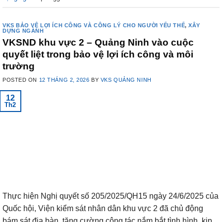
VKS BẢO VỆ LỢI ÍCH CÔNG VÀ CÔNG LÝ CHO NGƯỜI YẾU THẾ
,
XÂY
DỰNG NGÀNH
VKSND khu vực 2 – Quảng Ninh vào cuộc
quyết liệt trong bảo vệ lợi ích công và môi
trường
POSTED ON
12 THÁNG 2, 2026
BY
VKS QUẢNG NINH
12
Th2
Thực hiện Nghị quyết số 205/2025/QH15 ngày 24/6/2025 của
Quốc hội, Viện kiểm sát nhân dân khu vực 2 đã chủ động
bám sát địa bàn, tăng cường công tác nắm bắt tình hình, kịp