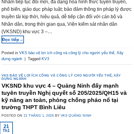
Nhằm tiếp tục đổi mới, đa dạng hóa hình thức tuyên truyền,
phổ biến, giáo dục pháp luật; bảo đảm thông tin pháp lý được
truyền tải kịp thời, hiệu quả, dễ tiếp cận đối với cán bộ và
Nhân dân, trong thời gian qua, Viện kiểm sát nhân dân
(VKSND) khu vực 3 –…
→
Posted in
VKS bảo vệ lợi ích công và công lý cho người yếu thế
,
Xây
dựng ngành
|
Tagged
KV3
VKS BẢO VỆ LỢI ÍCH CÔNG VÀ CÔNG LÝ CHO NGƯỜI YẾU THẾ
,
XÂY
DỰNG NGÀNH
VKSND khu vực 4 – Quảng Ninh đẩy mạnh
tuyên truyền Nghị quyết số 205/2025/QH15 và
kỹ năng an toàn, phòng chống pháo nổ tại
trường THPT Bình Liêu
POSTED ON
21 THÁNG 1, 2026
BY
VKS QUẢNG NINH
21
Th1