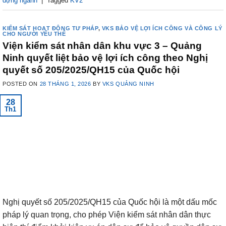
dựng ngành
|
Tagged
KV2
KIỂM SÁT HOẠT ĐỘNG TƯ PHÁP
,
VKS BẢO VỆ LỢI ÍCH CÔNG VÀ CÔNG LÝ
CHO NGƯỜI YẾU THẾ
Viện kiểm sát nhân dân khu vực 3 – Quảng
Ninh quyết liệt bảo vệ lợi ích công theo Nghị
quyết số 205/2025/QH15 của Quốc hội
POSTED ON
28 THÁNG 1, 2026
BY
VKS QUẢNG NINH
28
Th1
Nghị quyết số 205/2025/QH15 của Quốc hội là một dấu mốc
pháp lý quan trọng, cho phép Viện kiểm sát nhân dân thực