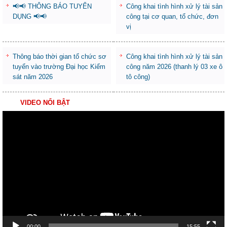
📢📢 THÔNG BÁO TUYỂN
Công khai tình hình xử lý tài sản
DỤNG 📢📢
công tại cơ quan, tổ chức, đơn
vị
Thông báo thời gian tổ chức sơ
Công khai tình hình xử lý tài sản
tuyển vào trường Đại học Kiểm
công năm 2026 (thanh lý 03 xe ô
sát năm 2026
tô công)
VIDEO NỔI BẬT
Trình
chơi
Video
00:00
15:55