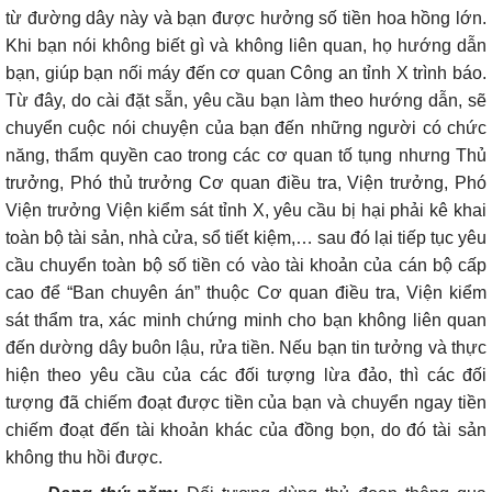
từ đường dây này và bạn được hưởng số tiền hoa hồng lớn.
Khi bạn nói không biết gì và không liên quan, họ hướng dẫn
bạn, giúp bạn nối máy đến cơ quan Công an tỉnh X trình báo.
Từ đây, do cài đặt sẵn, yêu cầu bạn làm theo hướng dẫn, sẽ
chuyển cuộc nói chuyện của bạn đến những người có chức
năng, thẩm quyền cao trong các cơ quan tố tụng nhưng Thủ
trưởng, Phó thủ trưởng Cơ quan điều tra, Viện trưởng, Phó
Viện trưởng Viện kiểm sát tỉnh X, yêu cầu bị hại phải kê khai
toàn bộ tài sản, nhà cửa, sổ tiết kiệm,… sau đó lại tiếp tục yêu
cầu chuyển toàn bộ số tiền có vào tài khoản của cán bộ cấp
cao để “Ban chuyên án” thuộc Cơ quan điều tra, Viện kiểm
sát thẩm tra, xác minh chứng minh cho bạn không liên quan
đến dường dây buôn lậu, rửa tiền. Nếu bạn tin tưởng và thực
hiện theo yêu cầu của các đối tượng lừa đảo, thì các đối
tượng đã chiếm đoạt được tiền của bạn và chuyển ngay tiền
chiếm đoạt
đến tài khoản khác của đồng bọn, do đó tài sản
không thu hồi được.