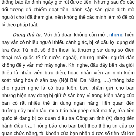
thông báo ấn định ngày giờ rút được tiền. Nhưng sau đó c
ác
đối tượng đã chiếm đoạt tiền, đánh sập sàn giao dịch mà
người chơi đã tham gia, nên không thể xác minh làm rõ để xử
lý theo pháp luật.
Dạng thứ tư:
Với thủ đoạn không còn mới,
nhưng
hiện
nay vẫn có nhiều người thiếu cảnh giác, bị kẻ xấu lợi dụng để
lừa đảo: Từ một số điện thoại lạ (thường sử dụng số điện
thoại mã quốc tế từ nước ngoài), nhưng nhiều người dân
không để ý vẫn mở máy nghe. Khi nghe, đầu dây bên kia giới
thiệu là nhân viên bưu điện, hoặc nhân viên an ninh kiểm
soát hàng hóa ở sân bay (Nội Bài, Đà Nẵng, ….) thông báo
cho người nghe là có bưu kiện, bưu phẩm gửi cho bạn
nhưng hiện nay đang bị giữ ở sân bay, vì trong kiện hàng của
bạn có rất nhiều thẻ tín dụng ngân hàng, liên quan đến
đường dây buôn lậu, mua bán trái phép chất ma túy, rửa tiền
quốc tế đang bị cơ quan điều tra Công an tỉnh (X) đang tiến
hành điều tra. Thông báo cho bạn biết theo thông tin của cơ
quan chức năng, tài khoản của bạn nhận được số tiền rất lớn