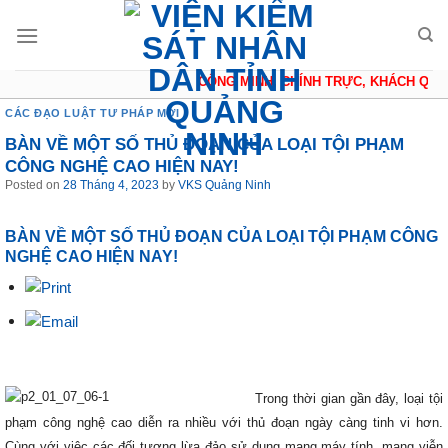
Skip
to
content
CÔNG MINH, CHÍNH TRỰC, KHÁCH QUAN, 
CÁC ĐẠO LUẬT TƯ PHÁP MỚI
BÀN VỀ MỘT SỐ THỦ ĐOẠN CỦA LOẠI TỘI PHẠM
CÔNG NGHỆ CAO HIỆN NAY!
Posted on
28 Tháng 4, 2023
by
VKS Quảng Ninh
BÀN VỀ MỘT SỐ THỦ ĐOẠN CỦA LOẠI TỘI PHẠM CÔNG
NGHỆ CAO HIỆN NAY!
Trong thời gian gần đây, loại tội
phạm công nghệ cao diễn ra nhiều với thủ đoạn ngày càng tinh vi hơn.
Cùng với việc các đối tượng lừa đảo sử dụng mạng máy tính, mạng viễn