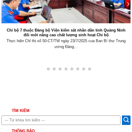
nh
Viện kiểm sát nhân dân khu vực 6, Quảng Ninh tăng cường 
hợp xử lý nợ thuế
ung
Thực hiện Nghị quyết số 205/2025/QH15 của Quốc hội về thí đ
Viện kiểm sát...
TÌM KIẾM
THÔNG BÁO