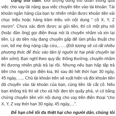
Dạng thứ năm:
Đối tượng dùng thủ đoạn thông qua
việc cho vay lãi nặng qua việc chuyển tiền vào tài khoản: Tài
khoản ngân hàng của bạn tự nhiên nhận được khoản tiền vài
chục triệu hoặc hàng trăm triệu với nội dung “ cô X, Y, Z
mượn”. Chưa xác định được ai gửi tiền, thì có một phụ nữ
(hoặc đàn ông) gọi điện thoại nói là chuyển nhầm và xin lại
tiền. Lý do tiền này đang chuyển gấp để làm phẫu thuật cho
con, bố mẹ ống nặng cấp cứu,……(
Đối tượng sẽ có rất nhiều
phương thức để thúc vào tâm lý người bị hại phải chuyển lại
tiền sớm
). Bạn nghĩ theo quy tắc thông thường, chuyển nhầm
thì đương nhiên phải trả lại rồi. Nhưng nếu bạn hấp tấp trả
tiền cho người gọi điện kia, thì sau đó hết thời hạn 30 ngày,
45 ngày, ….. Chủ tài khoản trên sẽ xuất hiện và đòi khoản tiền
đã chuyển vào tài khoản của bạn, cùng tiền lãi cắt cổ. Nếu
bạn không trả thì sẽ cho xã hội đen tới quấy phá, vì có bằng
chứng chuyển tiền với nội dung cho vay trên điện thoại “cho
X, Y, Z vay thời hạn 30 ngày, 45 ngày,…”.
Để hạn chế tối đa thiệt hại cho người dân, chúng tôi