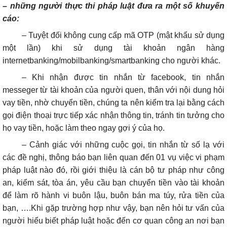
– những người thực thi pháp luật đưa ra một số khuyến
cáo:
– Tuyệt đối không cung cấp mã OTP (mật khẩu sử dụng
một lần) khi sử dụng tài khoản ngân hàng
internetbanking/mobilbanking/smartbanking cho người khác.
– Khi nhận được tin nhắn từ facebook, tin nhắn
messeger từ tài khoản của người quen, thân với nội dung hỏi
vay tiền, nhờ chuyển tiền, chúng ta nên kiểm tra lại bằng cách
gọi điện thoại trực tiếp xác nhận thông tin, tránh tin tưởng cho
họ vay tiền, hoặc làm theo ngay gợi ý của họ.
– Cảnh giác với những cuộc gọi, tin nhắn từ số lạ với
các đề nghị, thông báo bạn liên quan đến 01 vụ việc vi phạm
pháp luật nào đó, rồi giới thiệu là cán bộ tư pháp như công
an, kiểm sát, tòa án, yêu cầu bạn chuyển tiền vào tài khoản
để làm rõ hành vi buôn lậu, buôn bán ma túy, rửa tiền của
bạn, ….Khi gặp trường hợp như vậy, bạn nên hỏi tư vấn của
người hiểu biết pháp luật hoặc đến cơ quan công an nơi bạn