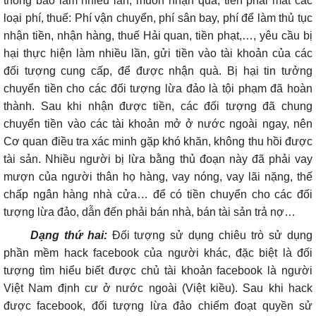
thông báo làm nhiều lần, muốn nhận quả, tiền phải mất các
loại phí, thuế: Phí vận chuyển, phí sân bay, phí để làm thủ tục
nhận tiền, nhận hàng, thuế Hải quan, tiền phạt,…, yêu cầu bị
hại thực hiện làm nhiều lần, gửi tiền vào tài khoản của các
đối tượng cung cấp, để được nhận quà. Bị hại tin tưởng
chuyển tiền cho các đối tượng lừa đảo là tội phạm đã hoàn
thành. Sau khi nhận được tiền, các đối tượng đã chung
chuyển tiền vào các tài khoản mở ở nước ngoài ngay, nên
Cơ quan điều tra xác minh gặp khó khăn, không thu hồi được
tài sản. Nhiều người bị lừa bằng thủ đoạn này đã phải vay
mượn của người thân họ hàng, vay nóng, vay lãi nặng, thế
chấp ngân hàng nhà cửa… để có tiền chuyển cho các đối
tượng lừa đảo, dẫn đến phải bán nhà, bán tài sản trả nợ…
Dạng thứ hai:
Đối tượng sử dụng chiêu trò sử dụng
phần mềm hack facebook của người khác, đặc biệt là đối
tượng tìm hiểu biết được chủ tài khoản facebook là người
Việt Nam định cư ở nước ngoài (Việt kiều). Sau khi hack
được facebook, đối tượng lừa đảo chiếm đoạt quyền sử