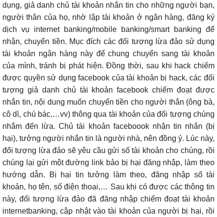
dụng, giả danh chủ tài khoản nhắn tin cho những người bạn,
người thân của họ,
nhờ lập tài khoản ở ngân hàng, đăng ký
dịch vụ
internet banking/mobile banking/smart banking
để
nhận, chuyển tiền. Mục đích các đối tượng lừa đảo sử dụng
tài khoản ngân hàng này để chung chuyển sang tài khoản
của mình, tránh bị phát hiện. Đồng thời, sau khi hack chiếm
được quyền sử dụng facebook của tài khoản bị hack, các đối
tượng giả danh chủ tài khoản facebook chiếm đoạt được
nhắn tin, nội dung
muốn chuyển tiền cho người thân (ông bà,
cô dì, chú bác,…vv) thông qua tài khoản của đối tượng chúng
nhắm đến lừa. Chủ tài khoản faceboook nhận tin nhắn (bị
hại), tưởng người nhắn tin là người nhà, nên đồng ý. Lúc này,
đối tượng lừa đảo sẽ yêu cầu gửi số tài khoản cho chúng, rồi
chúng lại gửi một đường link bảo bị hại đăng nhập, làm theo
hướng dẫn. Bị hại tin tưởng làm theo, đăng nhập số tài
khoản, họ tên, số điện thoại,… Sau khi có được các thông tin
này, đối tượng lừa đảo đã đăng nhập chiếm đoạt tài khoản
internetbanking, cập nhật vào tài khoản của người bị hại, rồi