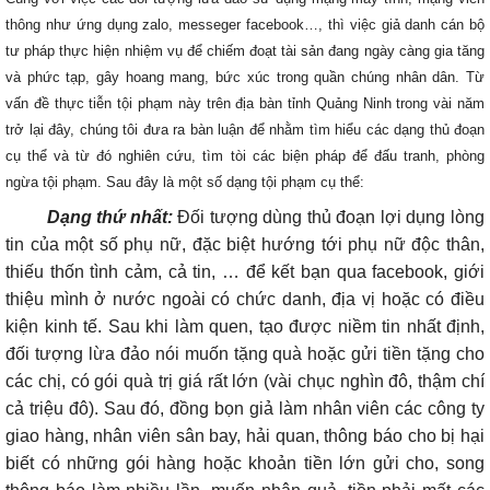
thông như ứng dụng zalo, messeger facebook…, thì việc giả danh cán bộ
tư pháp thực hiện nhiệm vụ để chiếm đoạt tài sản đang ngày càng gia tăng
và phức tạp, gây hoang mang, bức xúc trong quần chúng nhân dân. Từ
vấn đề thực tiễn tội phạm này trên địa bàn tỉnh Quảng Ninh trong vài năm
trở lại đây, chúng tôi đưa ra bàn luận để nhằm tìm hiểu các dạng thủ đoạn
cụ thể và từ đó nghiên cứu, tìm tòi các biện pháp để đấu tranh, phòng
ngừa tội phạm. Sau đây là một số dạng tội phạm cụ thể:
Dạng thứ nhất:
Đối tượng dùng thủ đoạn lợi dụng lòng
tin của một số phụ nữ, đặc biệt hướng tới phụ nữ độc thân,
thiếu thốn tình cảm, cả tin, … để kết bạn qua facebook, giới
thiệu mình ở nước ngoài có chức danh, địa vị hoặc có điều
kiện kinh tế. Sau khi làm quen, tạo được niềm tin nhất định,
đối tượng lừa đảo nói muốn tặng quà hoặc gửi tiền tặng cho
các chị, có gói quà trị giá rất lớn (vài chục nghìn đô, thậm chí
cả triệu đô). Sau đó, đồng bọn giả làm nhân viên các công ty
giao hàng, nhân viên sân bay, hải quan, thông báo cho bị hại
biết có những gói hàng hoặc khoản tiền lớn gửi cho, song