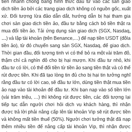
tiền nhanh chóng bằng hình thức đầu tư vào các sàn giao
dịch tiền ảo bởi các trang giao dịch không có nguồn gốc, xuất
xứ. Đối tượng lừa đảo dẫn dắt, hướng dẫn bị hại tham gia
chơi sàn giao dịch tiền ảo, đầu tư bằng cách bỏ tiền thật ra
mua đổi tiền ảo. T
ải ứng dụng sàn giao dịch (SGX, Nasdaq
,
…
) và lập tài khoản (trên Benance,…) để nạp tiền USDT (đôla
tiền ảo), từ đó chuyển sang sàn SGX, Nasdaq, để giao dịch.
Thời gian
đầu, đối tượng tinh vi có thể bỏ ra một vài trăm đô,
thậm chí cả nghìn đô cho bị hại mượn. Khi đầu tư nhỏ, khi
đầu tư có lời, có thể đổi tiền từ tiền ảo sang tiền thật và có thể
rút được tiền. Khi đã tạo lòng tin đủ cho bị hại tin tưởng nghĩ
rằng đầu tư có lời cao, sẽ đầu tư lớn, dùng tiền thật mua tiền
ảo nạp vào tài khoản để đầu tư. Khi bạn nạp vào số tiền lớn
(vài trăm triệu, …) thì không rút được tiền, các đối tượng lại
tiếp tục
dẫn người chơi hỏi dịch vụ khách hàng, thì nhận
được trả lời phải nâng cấp lên tài khoản Vip sẽ rút được tiền
và không mất tiền thuế (50%). Người chơi tưởng thật đã nạp
thêm nhiều tiền để nâng cấp tài khoản Vip, thì nhận được