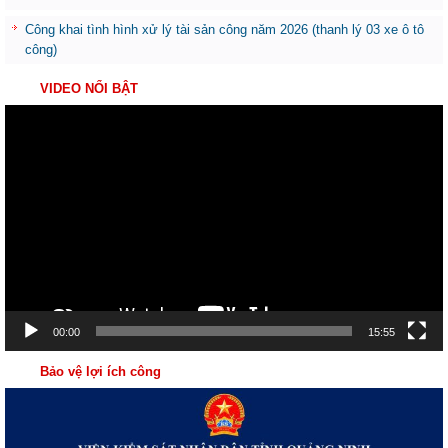
Công khai tình hình xử lý tài sản công năm 2026 (thanh lý 03 xe ô tô
công)
VIDEO NỔI BẬT
Trình
chơi
Video
00:00
15:55
Bảo vệ lợi ích công