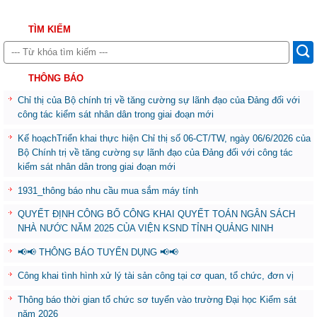
TÌM KIẾM
THÔNG BÁO
Chỉ thị của Bộ chính trị về tăng cường sự lãnh đạo của Đảng đối với
công tác kiểm sát nhân dân trong giai đoạn mới
Kế hoạchTriển khai thực hiện Chỉ thị số 06-CT/TW, ngày 06/6/2026 của
Bộ Chính trị về tăng cường sự lãnh đạo của Đảng đối với công tác
kiểm sát nhân dân trong giai đoạn mới
1931_thông báo nhu cầu mua sắm máy tính
QUYẾT ĐỊNH CÔNG BỐ CÔNG KHAI QUYẾT TOÁN NGÂN SÁCH
NHÀ NƯỚC NĂM 2025 CỦA VIỆN KSND TỈNH QUẢNG NINH
📢📢 THÔNG BÁO TUYỂN DỤNG 📢📢
Công khai tình hình xử lý tài sản công tại cơ quan, tổ chức, đơn vị
Thông báo thời gian tổ chức sơ tuyển vào trường Đại học Kiểm sát
năm 2026