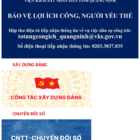
XÂY DỰNG ĐẢNG
CHUYỂN ĐỔI SỐ