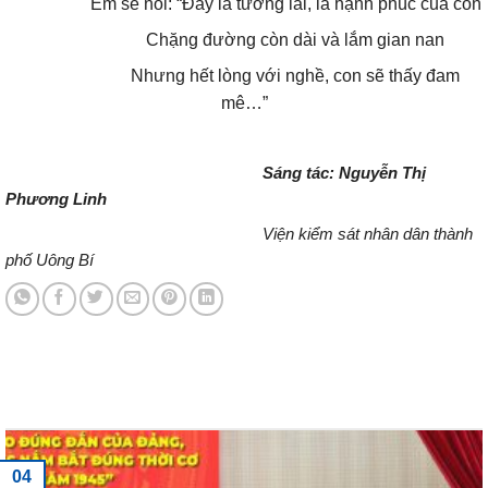
Em sẽ nói: “Đây là tương lai, là hạnh phúc của con
Chặng đường còn dài và lắm gian nan
Nhưng hết lòng với nghề, con sẽ thấy đam
mê…”
Sáng tác: Nguyễn Thị
Phương Linh
Viện kiểm sát nhân dân thành
phố Uông Bí
Tin tức mới nhất
04