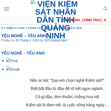
Skip
to
content
CÔNG MINH, CHÍNH TRỰC, KHÁC
KỶ NIỆM 63 NĂM THÀNH LẬP VIỆN KIỂM SÁT NHÂN DÂN
YÊU NGHỀ – YÊU ANH
Posted on
28 Tháng 4, 2023
by
VKS Quảng Ninh
YÊU NGHỀ – YÊU ANH
Nếu ai hỏi: “Sao em chọn nghề Kiểm sát?”
Biết bắt đầu từ đâu để rõ hết ngọn ngành.
Có gì đâu, đơn thuần, chẳng hoa mỹ
Kiểm sát là đam mê, là cuộc sống hàng ngày…