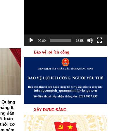
Trình
chơi
Video
00:00
15:55
Bảo vệ lợi ích công
04
Th8
nh Quảng
Viện kiểm sát nhân dân tỉnh Quảng
háng 8:
Ninh tổ chức Hội nghị giao ban trực
XÂY DỰNG ĐẢNG
úng đắn
tuyến triển khai nhiệm vụ trọng tâm
ết toàn
tháng 8/2026
 thời cơ
Sáng ngày 03/8/2026, Viện kiểm sát nhân
ám năm
dân (VKSND) tỉnh Quảng Ninh tổ chức