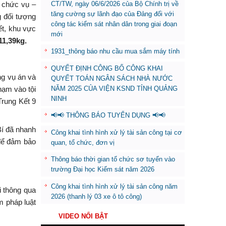
à chức vụ –
CT/TW, ngày 06/6/2026 của Bộ Chính trị về
tăng cường sự lãnh đạo của Đảng đối với
 đối tượng
công tác kiểm sát nhân dân trong giai đoạn
ết, khu vực
mới
11,39kg.
1931_thông báo nhu cầu mua sắm máy tính
QUYẾT ĐỊNH CÔNG BỐ CÔNG KHAI
ng vụ án và
QUYẾT TOÁN NGÂN SÁCH NHÀ NƯỚC
NĂM 2025 CỦA VIỆN KSND TỈNH QUẢNG
hạm vào tội
NINH
Trung Kết 9
📢📢 THÔNG BÁO TUYỂN DỤNG 📢📢
Bí đã nhanh
Công khai tình hình xử lý tài sản công tại cơ
 để đảm bảo
quan, tổ chức, đơn vị
Thông báo thời gian tổ chức sơ tuyển vào
trường Đại học Kiểm sát năm 2026
Công khai tình hình xử lý tài sản công năm
i thông qua
2026 (thanh lý 03 xe ô tô công)
m pháp luật
VIDEO NỔI BẬT