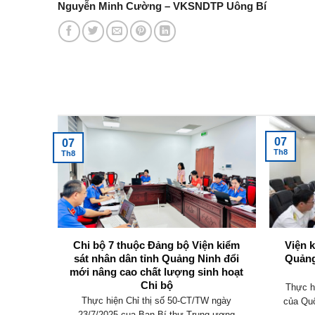
Nguyễn Minh Cường – VKSNDTP Uông Bí
Tin tức mới nhất
07
07
Th8
Th8
không
Chi bộ 7 thuộc Đảng bộ Viện kiểm
Viện 
y định
sát nhân dân tỉnh Quảng Ninh đổi
Quảng
mới nâng cao chất lượng sinh hoạt
Chi bộ
an hành
Thực h
Thực hiện Chỉ thị số 50-CT/TW ngày
 điều
của Quố
23/7/2025 cua Ban Bí thư Trung ương