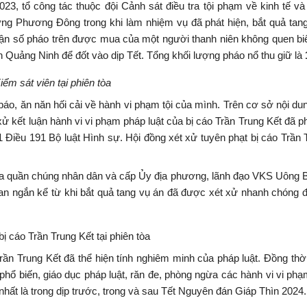
3, tổ công tác thuộc đội Cảnh sát điều tra tội phạm về kinh tế v
g Phương Đông trong khi làm nhiệm vụ đã phát hiện, bắt quả tang
nhận số pháo trên được mua của một người thanh niên không quen bi
h Quảng Ninh để đốt vào dịp Tết. Tổng khối lượng pháo nổ thu giữ là
iểm sát viên tại phiên tòa
 báo, ăn năn hối cải về hành vi phạm tội của mình. Trên cơ sở nội du
 xử kết luận hành vi vi phạm pháp luật của bị cáo Trần Trung Kết đã p
 Điều 191 Bộ luật Hình sự. Hội đồng xét xử tuyên phạt bị cáo Trần 
ủa quần chúng nhân dân và cấp Ủy địa phương, lãnh đạo VKS Uông 
gian ngắn kể từ khi bắt quả tang vụ án đã được xét xử nhanh chóng
ị cáo Trần Trung Kết tại phiên tòa
rần Trung Kết đã thể hiện tính nghiêm minh của pháp luật. Đồng thờ
phổ biến, giáo dục pháp luật, răn đe, phòng ngừa các hành vi vi phạ
 nhất là trong dịp trước, trong và sau Tết Nguyên đán Giáp Thìn 2024.