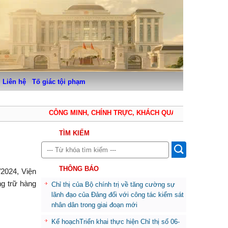
Liên hệ
Tố giác tội phạm
CÔNG MINH, CHÍNH TRỰC, KHÁCH QUAN, THẬN TRỌNG, K
TÌM KIẾM
THÔNG BÁO
/2024, Viện
ng trữ hàng
Chỉ thị của Bộ chính trị về tăng cường sự
lãnh đạo của Đảng đối với công tác kiểm sát
nhân dân trong giai đoạn mới
Kế hoạchTriển khai thực hiện Chỉ thị số 06-