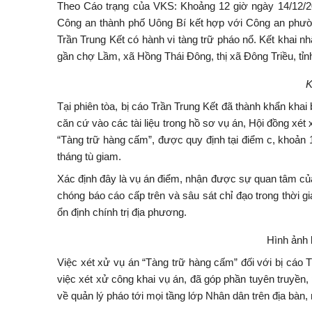
Theo Cáo trạng của VKS: Khoảng 12 giờ ngày 14/12/202
Công an thành phố Uông Bí kết hợp với Công an phườn
Trần Trung Kết có hành vi tàng trữ pháo nổ. Kết khai 
gần chợ Lầm, xã Hồng Thái Đông, thị xã Đông Triều, tỉn
K
Tại phiên tòa, bị cáo Trần Trung Kết đã thành khẩn khai
căn cứ vào các tài liệu trong hồ sơ vụ án, Hội đồng xét
“Tàng trữ hàng cấm”, được quy định tại điểm c, khoản 1
tháng tù giam.
Xác định đây là vụ án điểm, nhận được sự quan tâm c
chóng báo cáo cấp trên và sâu sát chỉ đạo trong thời 
ổn định chính trị địa phương.
Hình ảnh b
Việc xét xử vụ án “Tàng trữ hàng cấm” đối với bị cáo T
việc xét xử công khai vụ án, đã góp phần tuyên truyền, 
về quản lý pháo tới mọi tầng lớp Nhân dân trên địa bàn,