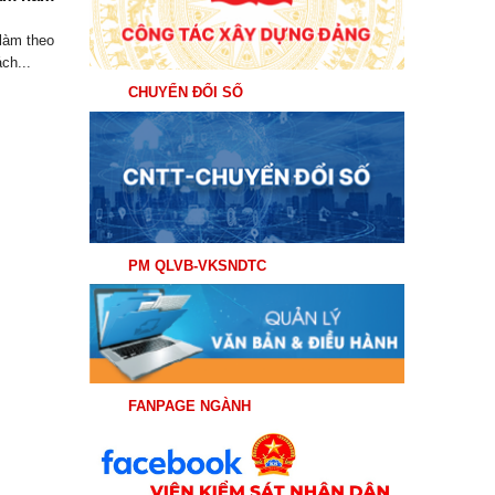
Hội...
làm theo
ch...
CHUYỂN ĐỔI SỐ
PM QLVB-VKSNDTC
FANPAGE NGÀNH