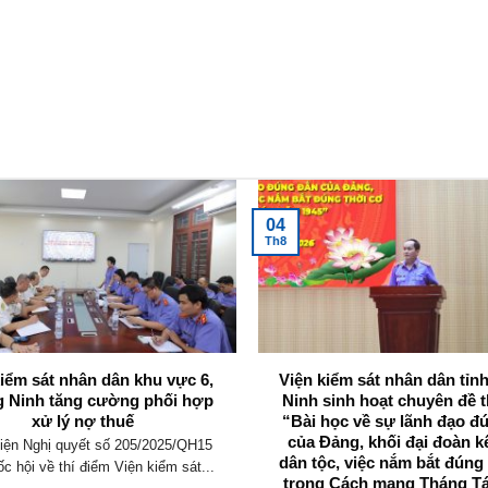
04
Th8
kiểm sát nhân dân khu vực 6,
Viện kiểm sát nhân dân tỉ
 Ninh tăng cường phối hợp
Ninh sinh hoạt chuyên đề t
xử lý nợ thuế
“Bài học về sự lãnh đạo đ
của Đảng, khối đại đoàn k
iện Nghị quyết số 205/2025/QH15
dân tộc, việc nắm bắt đúng
c hội về thí điểm Viện kiểm sát...
trong Cách mạng Tháng T