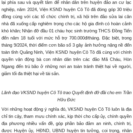
lại phía sau và quyết tâm để nhân dân trên huyện đảo an cư lạc
nghiệp, năm 2024, Viện KSND huyện Cô Tô đã đóng góp 30 triệu
đồng cùng với các tổ chức chính trị, xã hội trên đảo sửa lai căn
nhà đã xuống cấp nghiêm trọng cho các hộ gia đình có hoàn cảnh
khó khăn; Nhận đỡ đầu 01 cháu học sinh trường THCS Đồng Tiến
đến năm 18 tuổi với mức hỗ trợ 700.000đ/tháng. Đặc biệt, trong
tháng 9/2024, thời điểm cơn bão số 3 gây ảnh hưởng nặng nề đến
toàn tỉnh Quảng Ninh, Viện KSND huyện Cô Tô đã cùng với chính
quyền vận động bà con nhân dân trên các đảo Mã Cháu, Hòn
Ngang đến trú bão ở những nơi an toàn tránh thiệt hại về người,
giảm tối đa thiệt hại về tài sản.
Lãnh đạo VKSND huyện Cô Tô trao Quyết định đỡ đầi cho em Trần
Hữu Đức
Với những hoạt động ý nghĩa đó, VKSND huyện Cô Tô luôn là địa
chỉ tin cậy, tham mưu chính xác, kịp thời cho cấp ủy, chính quyền
địa phương nhiều vấn đề, góp phần bảo đảm an ninh, chính trị,
được Huyện ủy, HĐND, UBND huyện tin tưởng, coi trọng, nhân