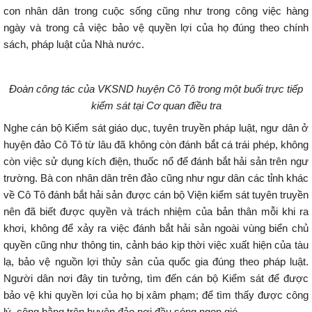
con nhân dân trong cuộc sống cũng như trong công việc hàng
ngày và trong cả việc bảo vệ quyền lợi của họ đúng theo chính
sách, pháp luật của Nhà nước.
Đoàn công tác của VKSND huyện Cô Tô trong một buổi trực tiếp
kiểm sát tại Cơ quan điều tra
Nghe cán bộ Kiểm sát giáo dục, tuyên truyền pháp luật, ngư dân ở
huyện đảo Cô Tô từ lâu đã không còn đánh bắt cá trái phép, không
còn việc sử dụng kích điện, thuốc nổ để đánh bắt hải sản trên ngư
trường. Bà con nhân dân trên đảo cũng như ngư dân các tỉnh khác
về Cô Tô đánh bắt hải sản được cán bộ Viện kiểm sát tuyên truyền
nên đã biết được quyền và trách nhiệm của bản thân mỗi khi ra
khơi, không để xảy ra việc đánh bắt hải sản ngoài vùng biển chủ
quyền cũng như thông tin, cảnh báo kịp thời việc xuất hiện của tàu
lạ, bảo vệ nguồn lợi thủy sản của quốc gia đúng theo pháp luật.
Người dân nơi đây tin tưởng, tìm đến cán bộ Kiểm sát để được
bảo vệ khi quyền lợi của họ bị xâm phạm; để tìm thấy được công
lý, công bằng trên huyện đảo nơi đầu sóng ngọn gió.