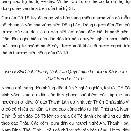
bằng Bắc Bộ hội tụ về đây. Vì thế, Cô Tô có thể coi là nơi hội tụ
dòng chảy văn hóa biển của thế kỷ 21.
Cư dân Cô Tô tuy đa dạng văn hóa vùng miền nhưng vẫn có mẫu
số chung là văn hóa vùng biển Đông bắc. Dòng người đến đảo, dù
trước, dù sau, đều là cư dân biết làm nông, đặc biệt là nghề biển.
Dần dần, nghề biển của dân đảo trở nên chuyên nghiệp hơn, nhiều
mặt hàng từ ngành nghề này được xuất khẩu đi nước ngoài, trở
thành thương hiệu riêng của Cô Tô.
Viện KSND tỉnh Quảng Ninh trao Quyết định bổ nhiệm KSV năm
2024 trên đảo Cô Tô
Không chỉ mang đến những đặc thù về nghề nghiệp, khi tới Cô Tô
sinh sống, các cư dân còn làm phong phú thêm các tập tục, tín
ngưỡng nơi đây. Ở đảo Thanh Lân có Nhà thờ Thiên Chúa giáo vì
ở đó có nhiều cư dân là theo đạo công giáo từ Hải Phòng và Nam
Định. Ở bên đảo Cô Tô lớn có chùa Cô Tô dành cho những cư dân
theo đạo Phật. Các xóm, cụm dân cư người Nghệ An, Thanh Hóa,
Nam Định, Thái Bình… đều có những nét văn hóa riêng. Họ tới đây