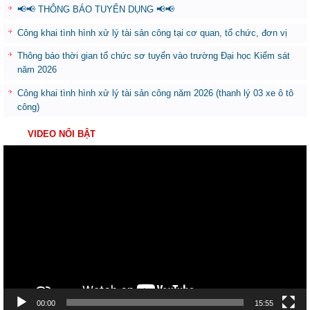
📢📢 THÔNG BÁO TUYỂN DỤNG 📢📢
Công khai tình hình xử lý tài sản công tại cơ quan, tổ chức, đơn vị
Thông báo thời gian tổ chức sơ tuyển vào trường Đại học Kiểm sát
năm 2026
Công khai tình hình xử lý tài sản công năm 2026 (thanh lý 03 xe ô tô
công)
VIDEO NỔI BẬT
Trình
chơi
Video
00:00
15:55