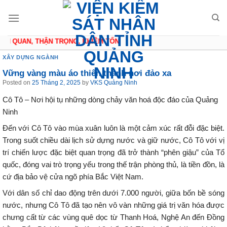
Skip
to
content
H QUAN, THẬN TRỌNG, KHIÊM TỐN
XÂY DỰNG NGÀNH
Vững vàng màu áo thiên thanh nơi đảo xa
Posted on
25 Tháng 2, 2025
by
VKS Quảng Ninh
Cô Tô – Nơi hội tụ những dòng chảy văn hoá độc đáo của Quảng
Ninh
Đến với Cô Tô vào mùa xuân luôn là một cảm xúc rất đỗi đặc biệt.
Trong suốt chiều dài lịch sử dựng nước và giữ nước, Cô Tô với vị
trí chiến lược đặc biệt quan trọng đã trở thành “phên giậu” của Tổ
quốc, đóng vai trò trọng yếu trong thế trận phòng thủ, là tiền đồn, là
cứ địa bảo vệ cửa ngõ phía Bắc Việt Nam.
Với dân số chỉ dao động trên dưới 7.000 người, giữa bốn bề sóng
nước, nhưng Cô Tô đã tạo nên vô vàn những giá trị văn hóa được
chưng cất từ các vùng quê dọc từ Thanh Hoá, Nghệ An đến Đồng