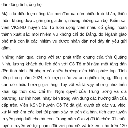
dân đồng tình, ủng hộ.
Mặc dù điều kiện công tác nơi đảo xa còn nhiều khó khăn, thiếu
thốn, không được gần gũi gia đình, nhưng những cán bộ, Kiểm sát
viên VKSND huyện Cô Tô luôn động viên nhau cố gắng, hoàn
thành xuất sắc mọi nhiệm vụ không chỉ do Đảng, do Ngành giao
phó mà còn là các nhiệm vụ được nhân dân nơi đây tin yêu gửi
gắm.
Những năm qua, cùng với sự phát triển chung của tỉnh Quảng
Ninh, lượng khách du lịch đến với Cô Tô mỗi năm một tăng dẫn
đến tình hình tội phạm có chiều hướng diễn biến phức tạp. Tính
riêng trong năm 2024, số lượng các vụ án nghiêm trọng, đông bị
can có chiều hướng gia tăng. Tuy vất vả là vậy nhưng nhờ triển
khai kịp thời các Chỉ thị, Nghị quyết của Trung ương và địa
phương, sự linh hoạt, nhạy bén trong vận dụng các hướng dẫn của
cấp trên, Viện KSND huyện Cô Tô đã giải quyết tốt các vụ, việc,
xử lý nghiêm các loại tội phạm xảy ra trên địa bàn, tích cực tuyên
truyền pháp luật cho bà con. Trong năm đơn vị đã tổ chức 01 cuộc
tuyên truyền về tội phạm đối với phụ nữ và trẻ em cho trên 120