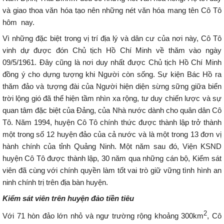
và giao thoa văn hóa tạo nên những nét văn hóa mang tên Cô Tô
hôm nay.
Vì những đặc biệt trong vị trí địa lý và dân cư của nơi này, Cô Tô
vinh dự được đón Chủ tịch Hồ Chí Minh về thăm vào ngày
09/5/1961. Đây cũng là nơi duy nhất được Chủ tịch Hồ Chí Minh
đồng ý cho dựng tượng khi Người còn sống. Sự kiện Bác Hồ ra
thăm đảo và tượng đài của Người hiện diện sừng sững giữa biển
trời lộng gió đã thể hiện tầm nhìn xa rộng, tư duy chiến lược và sự
quan tâm đặc biệt của Đảng, của Nhà nước dành cho quân dân Cô
Tô. Năm 1994, huyện Cô Tô chính thức được thành lập trở thành
một trong số 12 huyện đảo của cả nước và là một trong 13 đơn vị
hành chính của tỉnh Quảng Ninh. Một năm sau đó, Viện KSND
huyện Cô Tô được thành lập, 30 năm qua những cán bộ, Kiểm sát
viên đã cùng với chính quyền làm tốt vai trò giữ vững tình hình an
ninh chính trị trên địa bàn huyện.
Kiểm sát viên trên huyện đảo tiền tiêu
2
Với 71 hòn đảo lớn nhỏ và ngư trường rộng khoảng 300km
, Cô