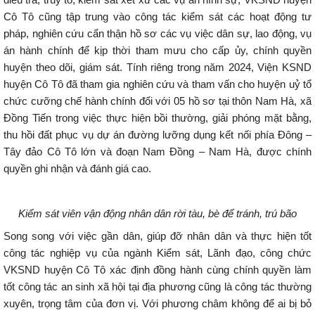
Cô Tô cũng tập trung vào công tác kiểm sát các hoạt động tư
pháp, nghiên cứu cẩn thận hồ sơ các vụ việc dân sự, lao động, vụ
án hành chính để kịp thời tham mưu cho cấp ủy, chính quyền
huyện theo dõi, giám sát. Tính riêng trong năm 2024, Viện KSND
huyện Cô Tô đã tham gia nghiên cứu và tham vấn cho huyện uỷ tổ
chức cưỡng chế hành chính đối với 05 hồ sơ tại thôn Nam Hà, xã
Đồng Tiến trong việc thực hiện bồi thường, giải phóng mặt bằng,
thu hồi đất phục vụ dự án đường lưỡng dụng kết nối phía Đông –
Tây đảo Cô Tô lớn và đoạn Nam Đồng – Nam Hà, được chính
quyền ghi nhận và đánh giá cao.
Kiểm sát viên vận động nhân dân rời tàu, bè để tránh, trú bão
Song song với việc gần dân, giúp đỡ nhân dân và thực hiện tốt
công tác nghiệp vụ của ngành Kiểm sát, Lãnh đạo, công chức
VKSND huyện Cô Tô xác định đồng hành cùng chính quyền làm
tốt công tác an sinh xã hội tại địa phương cũng là công tác thường
xuyên, trọng tâm của đơn vị. Với phương châm không để ai bị bỏ