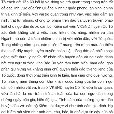
Tô cách đất liền 60 hải lý và đóng vai trò quan trọng trong trên tất
cả các lĩnh vực của tỉnh Quảng Ninh từ quốc phòng, an ninh, chính
trị và kinh tế biển. Với vai trò quan trọng như vậy, việc bảo đảm an
ninh, trật tự, phòng, chống tội phạm trên đảo và tuyên truyền pháp
luật cho ngư dân được cán bộ, Kiểm sát viên VKSND huyện Cô Tô
xác định không chỉ là việc thực hiện chức năng, nhiệm vụ của
Ngành mà còn là trách nhiệm chính trị với nhân dân, với Tổ quốc.
Trong những năm qua, các chiến sĩ mang trên mình màu áo thiên
thanh đã đẩy mạnh tuyên truyền pháp luật, đồng thời có nhiều hoạt
động thiết thực, ý nghĩa để nhân dân huyện đảo và ngư dân đánh
bắt trên ngư trường vịnh Bắc Bộ yên tâm bám biển, bám đảo, góp
phần giữ vững và khẳng định chủ quyền biển đảo thiêng liêng của
Tổ quốc, đồng thời phát triển kinh tế biển, làm giàu cho quê hương.
Từ những năm tháng còn khó khăn, cuộc sống của bà con, ngư
dân còn nhiều vất vả, trụ sở VKSND huyện Cô Tô vừa là cơ quan,
vừa là nhà, là nơi tránh trú an toàn của bà con ngư dân trong
những ngày bão gió, biển động… Tình cảm của những người dân
huyện đảo với cán bộ Kiểm sát được ví như tình cảm gia đình. Họ
coi Kiểm sát viên như anh em, chú, bác, là chỗ dựa tin cậy của bà