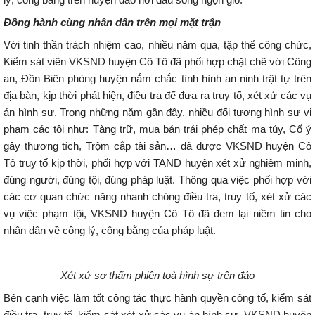
Đồng hành cùng nhân dân trên mọi mặt trận
Với tinh thần trách nhiệm cao, nhiều năm qua, tập thể công chức,
Kiểm sát viên VKSND huyện Cô Tô đã phối hợp chặt chẽ với Công
an, Đồn Biên phòng huyện nắm chắc tình hình an ninh trật tự trên
địa bàn, kịp thời phát hiện, điều tra để đưa ra truy tố, xét xử các vụ
án hình sự. Trong những năm gần đây, nhiều đối tượng hình sự vi
phạm các tội như: Tàng trữ, mua bán trái phép chất ma túy, Cố ý
gây thương tích, Trộm cắp tài sản… đã được VKSND huyện Cô
Tô truy tố kịp thời, phối hợp với TAND huyện xét xử nghiêm minh,
đúng người, đúng tội, đúng pháp luật. Thông qua việc phối hợp với
các cơ quan chức năng nhanh chóng điều tra, truy tố, xét xử các
vụ việc phạm tội, VKSND huyện Cô Tô đã đem lại niềm tin cho
nhân dân về công lý, công bằng của pháp luật.
Xét xử sơ thẩm phiên toà hình sự trên đảo
Bên cạnh việc làm tốt công tác thực hành quyền công tố, kiểm sát
điều tra, truy tố, kiểm sát xét xử các vụ án hình sự, VKSND huyện