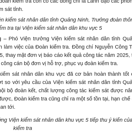
đoàn kiểm tra còn có các đồng chí là Lãnh đạo các phò
 sát tỉnh.
ện kiểm sát nhân dân tỉnh Quảng Ninh, Trưởng đoàn thô
ểm tra tại Viện kiểm sát nhân dân khu vực 5
g – Phó Viện trưởng Viện kiểm sát nhân dân tỉnh Qu
nh làm việc của Đoàn kiểm tra. Đồng chí Nguyễn Công
, thay mặt đơn vị báo cáo kết quả công tác năm 2025, t
công cán bộ đơn vị hỗ trợ, phục vụ đoàn kiểm tra.
 kiểm sát nhân dân khu vực đã cơ bản hoàn thành tốt
ượt so với yêu cầu của Viện kiểm sát nhân dân tỉnh Qu
 nội bộ đoàn kết, chất lượng công tác kiểm sát được nâ
ợc, Đoàn kiểm tra cũng chỉ ra một số tồn tại, hạn chế
an tới.
g Viện kiểm sát nhân dân khu vực 5 tiếp thu ý kiến củ
kiểm tra