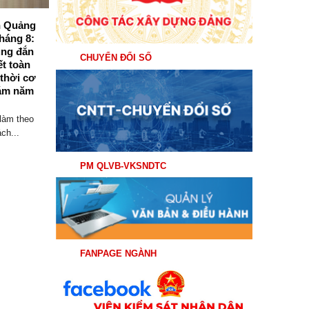
nh Quảng
Viện kiểm sát nhân dân tỉnh Quảng
háng 8:
Ninh tổ chức Hội nghị giao ban trực
úng đắn
tuyến triển khai nhiệm vụ trọng tâm
CHUYỂN ĐỔI SỐ
ết toàn
tháng 8/2026
 thời cơ
Sáng ngày 03/8/2026, Viện kiểm sát nhân
ám năm
dân (VKSND) tỉnh Quảng Ninh tổ chức
Hội...
làm theo
ch...
PM QLVB-VKSNDTC
FANPAGE NGÀNH