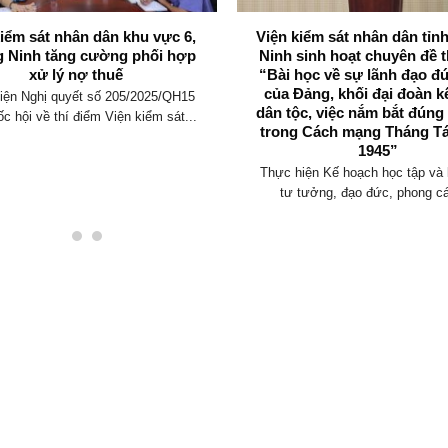
kiểm sát nhân dân khu vực 6,
Viện kiểm sát nhân dân tỉ
 Ninh tăng cường phối hợp
Ninh sinh hoạt chuyên đề t
xử lý nợ thuế
“Bài học về sự lãnh đạo đ
của Đảng, khối đại đoàn k
iện Nghị quyết số 205/2025/QH15
dân tộc, việc nắm bắt đúng
c hội về thí điểm Viện kiểm sát...
trong Cách mạng Tháng T
1945”
Thực hiện Kế hoạch học tập và 
tư tưởng, đạo đức, phong cá