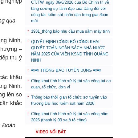
ng nghiệp
CT/TW, ngày 06/6/2026 của Bộ Chính trị về
tăng cường sự lãnh đạo của Đảng đối với
công tác kiểm sát nhân dân trong giai đoạn
ng qua
mới
1931_thông báo nhu cầu mua sắm máy tính
ảng Ninh,
QUYẾT ĐỊNH CÔNG BỐ CÔNG KHAI
QUYẾT TOÁN NGÂN SÁCH NHÀ NƯỚC
 Thượng –
NĂM 2025 CỦA VIỆN KSND TỈNH QUẢNG
iếp thu ý
NINH
📢📢 THÔNG BÁO TUYỂN DỤNG 📢📢
 các khâu
Công khai tình hình xử lý tài sản công tại cơ
ảng Ninh,
quan, tổ chức, đơn vị
ng lên so
Thông báo thời gian tổ chức sơ tuyển vào
 cần khắc
trường Đại học Kiểm sát năm 2026
Công khai tình hình xử lý tài sản công năm
2026 (thanh lý 03 xe ô tô công)
a Đoàn
VIDEO NỔI BẬT