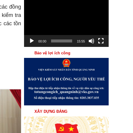
Trình
 các đồng
chơi
 kiểm tra
Video
c các tồn
00:00
15:55
Bảo vệ lợi ích công
04
Th8
XÂY DỰNG ĐẢNG