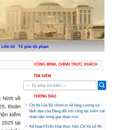
Liên hệ
Tố giác tội phạm
CÔNG MINH, CHÍNH TRỰC, KHÁCH QUAN, THẬN TRỌNG
TÌM KIẾM
THÔNG BÁO
g Ninh về
Chỉ thị của Bộ chính trị về tăng cường sự
025, Đoàn
lãnh đạo của Đảng đối với công tác kiểm sát
Viện kiểm
nhân dân trong giai đoạn mới
 2025 tại
Kế hoạchTriển khai thực hiện Chỉ thị số 06-