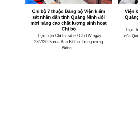
không
Chi bộ 7 thuộc Đảng bộ Viện kiểm
Viện 
y định
sát nhân dân tỉnh Quảng Ninh đổi
Quảng
mới nâng cao chất lượng sinh hoạt
Chi bộ
an hành
Thực h
Thực hiện Chỉ thị số 50-CT/TW ngày
 điều
của Quố
23/7/2025 cua Ban Bí thư Trung ương
Đảng...