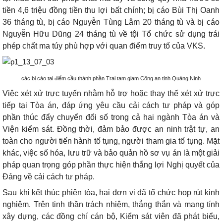
tiền 4,6 triệu đồng tiền thu lợi bất chính; bị cáo Bùi Thị Oanh
36 tháng tù, bị cáo Nguyễn Tùng Lâm 20 tháng tù và bị cáo
Nguyễn Hữu Dũng 24 tháng tù về tội Tổ chức sử dụng trái
phép chất ma túy phù hợp với quan điểm truy tố của VKS.
các bị cáo tại điểm cầu thành phần Trại tạm giam Công an tỉnh Quảng Ninh
Việc xét xử trực tuyến nhằm hỗ trợ hoặc thay thế xét xử trực
tiếp tại Tòa án, đáp ứng yêu cầu cải cách tư pháp và góp
phần thúc đẩy chuyển đổi số trong cả hai ngành Tòa án và
Viện kiểm sát. Đồng thời, đảm bảo được an ninh trật tự, an
toàn cho người tiến hành tố tụng, người tham gia tố tụng. Mặt
khác, việc số hóa, lưu trữ và bảo quản hồ sơ vụ án là một giải
pháp quan trọng góp phần thực hiện thắng lợi Nghị quyết của
Đảng về cải cách tư pháp.
Sau khi kết thúc phiên tòa, hai đơn vị đã tổ chức họp rút kinh
nghiệm. Trên tinh thần trách nhiệm, thẳng thắn và mang tính
xây dựng, các đồng chí cán bộ, Kiểm sát viên đã phát biểu,