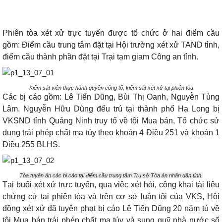
Phiên tòa xét xử trực tuyến được tổ chức ở hai điểm cầu
gồm: Điểm cầu trung tâm đặt tại Hội trường xét xử TAND tỉnh,
điểm cầu thành phần đặt tại Trại tạm giam Công an tỉnh.
Kiểm sát viên thực hành quyền công tố, kiểm sát xét xử tại phiên tòa
Các bị cáo gồm: Lê Tiến Dũng, Bùi Thị Oanh, Nguyễn Tùng
Lâm, Nguyễn Hữu Dũng đếu trú tại thành phố Hạ Long bị
VKSND tỉnh Quảng Ninh truy tố về tội Mua bán, Tổ chức sử
dụng trái phép chất ma túy theo khoản 4 Điều 251 và khoản 1
Điều 255 BLHS.
Tòa tuyên án các bị cáo tại điểm cầu trung tâm Trụ sở Tòa án nhân dân tỉnh.
Tại buổi xét xử trực tuyến, qua việc xét hỏi, công khai tài liệu
chứng cứ tại phiên tòa và trên cơ sở luận tội của VKS, Hội
đồng xét xử đã tuyên phạt bị cáo Lê Tiến Dũng 20 năm tù về
tội Mua bán trái phép chất ma túy và sung quỹ nhà nước số