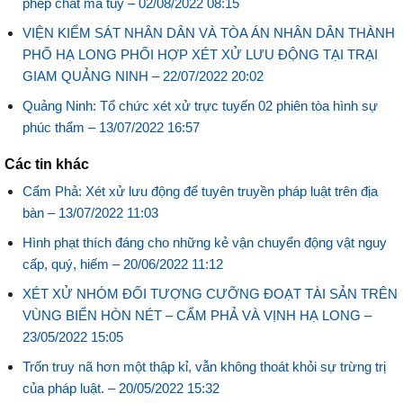
phép chất ma túy –
02/08/2022 08:15
VIỆN KIỂM SÁT NHÂN DÂN VÀ TÒA ÁN NHÂN DÂN THÀNH
PHỐ HẠ LONG PHỐI HỢP XÉT XỬ LƯU ĐỘNG TẠI TRẠI
GIAM QUẢNG NINH –
22/07/2022 20:02
Quảng Ninh: Tổ chức xét xử trực tuyến 02 phiên tòa hình sự
phúc thẩm –
13/07/2022 16:57
Các tin khác
Cẩm Phả: Xét xử lưu động để tuyên truyền pháp luật trên địa
bàn –
13/07/2022 11:03
Hình phạt thích đáng cho những kẻ vận chuyển động vật nguy
cấp, quý, hiếm –
20/06/2022 11:12
XÉT XỬ NHÓM ĐỐI TƯỢNG CƯỠNG ĐOẠT TÀI SẢN TRÊN
VÙNG BIỂN HÒN NÉT – CẨM PHẢ VÀ VỊNH HẠ LONG –
23/05/2022 15:05
Trốn truy nã hơn một thập kỉ, vẫn không thoát khỏi sự trừng trị
của pháp luật. –
20/05/2022 15:32