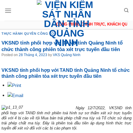
Skip
to
content
CÔNG MINH, CHÍNH TRỰC, KHÁCH QUAN, 
THỰC HÀNH QUYỀN CÔNG TỐ
VKSND tỉnh phối hợp với TAND tỉnh Quảng Ninh tổ
chức thành công phiên tòa xét trực tuyến đầu tiên
Posted on
28 Tháng 4, 2023
by
VKS Quảng Ninh
VKSND tỉnh phối hợp với TAND tỉnh Quảng Ninh tổ chức
thành công phiên tòa xét trực tuyến đầu tiên
Ngày 12/7/2022, VKSND tỉnh
phối hợp với TAND tỉnh mở phiên toà hình sự sơ thẩm xét xử trực tuyến
đối với 4 bị cáo về tội Mua bán trái phép chất ma túy và Tổ chức sử dụng
trái phép chất ma túy. Đây là phiên toà đầu tiên áp dụng hình thức trực
tuyến để xét xử đối với các bị cáo phạm tội.