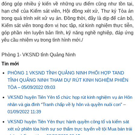
đóng góp nhiều ý kiến về những ưu điểm cũng như tồn tại,
hạn chế của Kiểm sát viên, Hội đồng xét xử, Thư ký Tòa án
trong quá trình xét xử vụ án. Đồng thời, đây là dịp để cán bộ,
Kiểm sát viên trong đơn vị học tập, rút kinh nghiệm thực tiễn,
góp phần rèn luyện bản lĩnh, kỹ năng nghề nghiệp, đáp ứng
yêu cầu nhiệm vụ trong tình hình mới./
Phòng 1- VKSND tỉnh Quảng Ninh
Tin mới
PHÒNG 1 VKSND TỈNH QUẢNG NINH PHỐI HỢP TAND
TỈNH QUẢNG NINH THAM DỰ RÚT KINH NGHIỆM PHIÊN
TÒA –
05/09/2022 09:03
VKSND huyện Tiên Yên tổ chức họp rút kinh nghiệm vụ án Hôn
nhân và gia đình “Tranh chấp về ly hôn và quyền nuôi con” –
01/09/2022 11:39
VKSND huyện Tiên Yên thực hành quyền công tố và kiểm sát
xét xử phiên tòa hình sự sơ thẩm trực tuyến về tội Mua bán trái