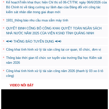
Kế hoạchTriển khai thực hiện Chỉ thị số 06-CT/TW, ngày 06/6/2026 của
Bộ Chính trị về tăng cường sự lãnh đạo của Đảng đối với công tác
kiểm sát nhân dân trong giai đoạn mới
1931_thông báo nhu cầu mua sắm máy tính
QUYẾT ĐỊNH CÔNG BỐ CÔNG KHAI QUYẾT TOÁN NGÂN SÁCH
NHÀ NƯỚC NĂM 2025 CỦA VIỆN KSND TỈNH QUẢNG NINH
📢📢 THÔNG BÁO TUYỂN DỤNG 📢📢
Công khai tình hình xử lý tài sản công tại cơ quan, tổ chức, đơn vị
Thông báo thời gian tổ chức sơ tuyển vào trường Đại học Kiểm sát
năm 2026
Công khai tình hình xử lý tài sản công năm 2026 (thanh lý 03 xe ô tô
công)
VIDEO NỔI BẬT
Trình
chơi
Video