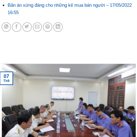
Bản án xứng đáng cho những kẻ mua bán người –
17/05/2022
16:55
Tin tức mới nhất
07
Th8