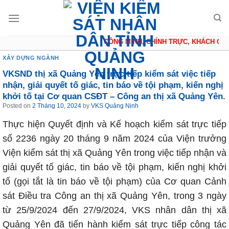
Skip
to
content
CÔNG MINH, CHÍNH TRỰC, KHÁCH QUAN
XÂY DỰNG NGÀNH
VKSND thị xã Quảng Yên trực tiếp kiểm sát việc tiếp
nhận, giải quyết tố giác, tin báo về tội phạm, kiến nghị
khởi tố tại Cơ quan CSĐT – Công an thị xã Quảng Yên.
Posted on
2 Tháng 10, 2024
by
VKS Quảng Ninh
Thực hiện Quyết định và Kế hoạch kiểm sát trực tiếp
số 2236 ngày 20 tháng 9 năm 2024 của Viện trưởng
Viện kiểm sát thị xã Quảng Yên trong việc tiếp nhận và
giải quyết tố giác, tin báo về tội phạm, kiến nghị khởi
tố (gọi tắt là tin báo về tội phạm) của Cơ quan Cảnh
sát Điều tra Công an thị xã Quảng Yên, trong 3 ngày
từ 25/9/2024 đến 27/9/2024, VKS nhân dân thị xã
Quảng Yên đã tiến hành kiểm sát trực tiếp công tác