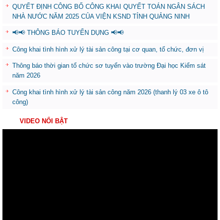
QUYẾT ĐỊNH CÔNG BỐ CÔNG KHAI QUYẾT TOÁN NGÂN SÁCH
NHÀ NƯỚC NĂM 2025 CỦA VIỆN KSND TỈNH QUẢNG NINH
📢📢 THÔNG BÁO TUYỂN DỤNG 📢📢
Công khai tình hình xử lý tài sản công tại cơ quan, tổ chức, đơn vị
Thông báo thời gian tổ chức sơ tuyển vào trường Đại học Kiểm sát
năm 2026
Công khai tình hình xử lý tài sản công năm 2026 (thanh lý 03 xe ô tô
công)
VIDEO NỔI BẬT
Trình
chơi
Video