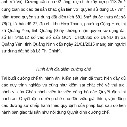
2
anh Vũ Việt Cường căn nhà 02 tầng, diện tích xây dựng 118,2m
2
cùng toàn bộ các tài sản khác gắn liền với quyền sử dụng 107,7m
2
nằm trong quyền sử dụng đất diện tích 691,5m
thuộc thửa đất số
78(2), tờ bản đồ 27, địa chỉ khu Hợp Thành, phường Cộng Hoà, thị
xã Quảng Yên, tỉnh Quảng (Giấy chứng nhận quyền sử dụng đất
số BT 946512 số vào sổ cấp GCN: CH00860 do UBND thị xã
Quảng Yên, tỉnh Quảng Ninh cấp ngày 21/01/2015 mang tên người
sử dụng đất hộ bà Lê Thị Chinh).
Hình ảnh địa điểm cưỡng chế
Tại buổi cưỡng chế thi hành án, Kiểm sát viên đã thực hiện đầy đủ
các quy trình nghiệp vụ cũng như kiểm sát chặt chẽ về thủ tục,
hành vi của Chấp hành viên từ việc công bố các Quyết định thi
hành án, Quyết định cưỡng chế cho đến việc giải thích, vận động
các đương sự chấp hành theo quy định của pháp luật sau đó tiến
hành bàn giao tài sản như nội dung Quyết định cưỡng chế.