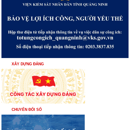
XÂY DỰNG ĐẢNG
CHUYỂN ĐỔI SỐ