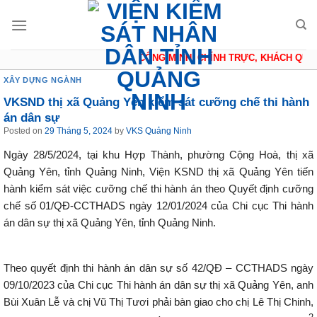
Skip
to
content
CÔNG MINH, CHÍNH TRỰC, KHÁCH QUAN,
XÂY DỰNG NGÀNH
VKSND thị xã Quảng Yên kiểm sát cưỡng chế thi hành
án dân sự
Posted on
29 Tháng 5, 2024
by
VKS Quảng Ninh
Ngày 28/5/2024, tại khu Hợp Thành, phường Cộng Hoà, thị xã
Quảng Yên, tỉnh Quảng Ninh, Viện KSND thị xã Quảng Yên tiến
hành kiểm sát việc cưỡng chế thi hành án theo Quyết định cưỡng
chế số 01/QĐ-CCTHADS ngày 12/01/2024 của Chi cục Thi hành
án dân sự thị xã Quảng Yên, tỉnh Quảng Ninh.
Theo quyết định thi hành án dân sự số 42/QĐ – CCTHADS ngày
09/10/2023 của Chi cục Thi hành án dân sự thị xã Quảng Yên, anh
Bùi Xuân Lễ và chị Vũ Thị Tươi phải bàn giao cho chị Lê Thị Chinh,