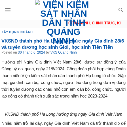
Skip
to
content
CÔNG MINH, CHÍNH TRỰC, KHÁCH
XÂY DỰNG NGÀNH
VKSND thành phố Hạ Long tổ chức ngày Gia đình 28/6
và tuyên dương học sinh Giỏi, học sinh Tiên Tiến
Posted on
30 Tháng 6, 2024
by
VKS Quảng Ninh
Hướng tới Ngày Gia đình Việt Nam 28/6, được sự đồng ý của
Đảng uỷ cơ quan, ngày 21/6/2024, Công đoàn phối hợp cùng Đoàn
thanh niên Viện kiểm sát nhân dân thành phố Hạ Long tổ chức Gặp
mặt gia đình cán bộ, công chức, người lao động trong đơn vị đồng
thời tuyên dương các cháu nhỏ con em cán bộ, công chức, người
lao động có thành tích xuất sắc trong năm học 2023-2024.
VKSND thành phố Hạ Long hưởng ứng ngày Gia đình Việt Nam
Nhiều năm trở lại đây, ngày Gia đình Việt Nam đã trở thành dịp để