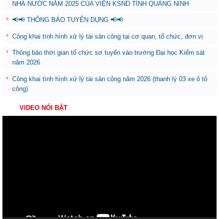
NHÀ NƯỚC NĂM 2025 CỦA VIỆN KSND TỈNH QUẢNG NINH
📢📢 THÔNG BÁO TUYỂN DỤNG 📢📢
Công khai tình hình xử lý tài sản công tại cơ quan, tổ chức, đơn vị
Thông báo thời gian tổ chức sơ tuyển vào trường Đại học Kiểm sát
năm 2026
Công khai tình hình xử lý tài sản công năm 2026 (thanh lý 03 xe ô tô
công)
VIDEO NỔI BẬT
Trình
chơi
Video