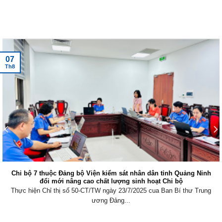
Tin tức mới nhất
07
Th8
 dân tỉnh Quảng Ninh
Viện kiểm sát nhân dân khu vực 6, Quảng
hoạt Chi bộ
hợp xử lý nợ thuế
 cua Ban Bí thư Trung
Thực hiện Nghị quyết số 205/2025/QH15 của
Viện kiểm sát...