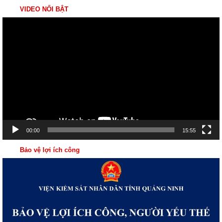
VIDEO NỔI BẬT
Trình
chơi
Video
00:00
15:55
Bảo vệ lợi ích công