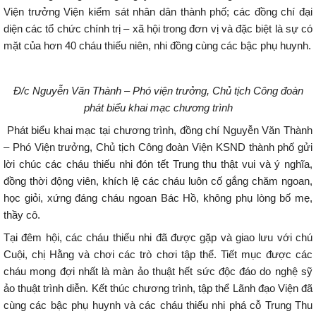
Viện trưởng Viện kiểm sát nhân dân thành phố; các đồng chí đại
diện các tổ chức chính trị – xã hội trong đơn vị và đặc biệt là sự có
mặt của hơn 40 cháu thiếu niên, nhi đồng cùng các bậc phụ huynh.
Đ/c Nguyễn Văn Thành – Phó viện trưởng, Chủ tịch Công đoàn
phát biểu khai mạc chương trình
Phát biểu khai mạc tại chương trình, đồng chí Nguyễn Văn Thành
– Phó Viện trưởng, Chủ tịch Công đoàn Viện KSND thành phố gửi
lời chúc các cháu thiếu nhi đón tết Trung thu thật vui và ý nghĩa,
đồng thời động viên, khích lệ các cháu luôn cố gắng chăm ngoan,
học giỏi, xứng đáng cháu ngoan Bác Hồ, không phụ lòng bố mẹ,
thầy cô.
Tại đêm hội, các cháu thiếu nhi đã được gặp và giao lưu với chú
Cuội, chị Hằng và chơi các trò chơi tập thể. Tiết mục được các
cháu mong đợi nhất là màn ảo thuật hết sức độc đáo do nghệ sỹ
ảo thuật trình diễn. Kết thúc chương trình, tập thể Lãnh đạo Viện đã
cùng các bậc phụ huynh và các cháu thiếu nhi phá cỗ Trung Thu