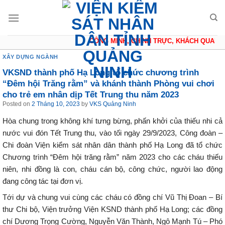
Skip
to
content
CÔNG MINH, CHÍNH TRỰC, KHÁCH QUAN, T
XÂY DỰNG NGÀNH
VKSND thành phố Hạ Long tổ chức chương trình
“Đêm hội Trăng rằm” và khánh thành Phòng vui chơi
cho trẻ em nhân dịp Tết Trung thu năm 2023
Posted on
2 Tháng 10, 2023
by
VKS Quảng Ninh
Hòa chung trong không khí tưng bừng, phấn khởi của thiếu nhi cả
nước vui đón Tết Trung thu, vào tối ngày 29/9/2023, Công đoàn –
Chi đoàn Viện kiểm sát nhân dân thành phố Hạ Long đã tổ chức
Chương trình “Đêm hội trăng rằm” năm 2023 cho các cháu thiếu
niên, nhi đồng là con, cháu cán bộ, công chức, người lao động
đang công tác tại đơn vị.
Tới dự và chung vui cùng các cháu có đồng chí Vũ Thị Đoan – Bí
thư Chi bộ, Viện trưởng Viện KSND thành phố Hạ Long; các đồng
chí Dương Trọng Cường, Nguyễn Văn Thành, Ngô Mạnh Tú – Phó