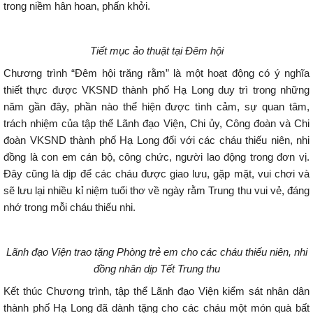
trong niềm hân hoan, phấn khởi.
Tiết mục ảo thuật tại Đêm hội
Chương trình “Đêm hội trăng rằm” là một hoạt động có ý nghĩa
thiết thực được VKSND thành phố Hạ Long duy trì trong những
năm gần đây, phần nào thể hiện được tình cảm, sự quan tâm,
trách nhiệm của tập thể Lãnh đạo Viện, Chi ủy, Công đoàn và Chi
đoàn VKSND thành phố Hạ Long đối với các cháu thiếu niên, nhi
đồng là con em cán bộ, công chức, người lao động trong đơn vị.
Đây cũng là dịp để các cháu được giao lưu, gặp mặt, vui chơi và
sẽ lưu lại nhiều kỉ niệm tuổi thơ về ngày rằm Trung thu vui vẻ, đáng
nhớ trong mỗi cháu thiếu nhi.
Lãnh đạo Viện trao tặng Phòng trẻ em cho các cháu thiếu niên, nhi
đồng nhân dịp Tết Trung thu
Kết thúc Chương trình, tập thể Lãnh đạo Viện kiểm sát nhân dân
thành phố Hạ Long đã dành tặng cho các cháu một món quà bất