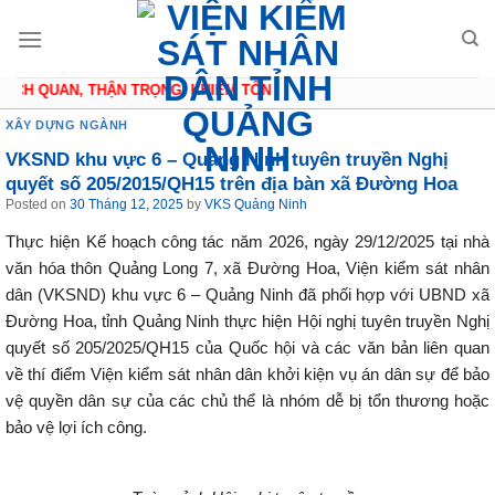
Skip
to
content
CH QUAN, THẬN TRỌNG, KHIÊM TỐN
XÂY DỰNG NGÀNH
VKSND khu vực 6 – Quảng Ninh tuyên truyền Nghị
quyết số 205/2015/QH15 trên địa bàn xã Đường Hoa
Posted on
30 Tháng 12, 2025
by
VKS Quảng Ninh
Thực hiện Kế hoạch công tác năm 2026, ngày 29/12/2025 tại nhà
văn hóa thôn Quảng Long 7, xã Đường Hoa, Viện kiểm sát nhân
dân (VKSND) khu vực 6 – Quảng Ninh đã phối hợp với UBND xã
Đường Hoa, tỉnh Quảng Ninh thực hiện Hội nghị tuyên truyền Nghị
quyết số 205/2025/QH15 của Quốc hội và các văn bản liên quan
về thí điểm Viện kiểm sát nhân dân khởi kiện vụ án dân sự để bảo
vệ quyền dân sự của các chủ thể là nhóm dễ bị tổn thương hoặc
bảo vệ lợi ích công.