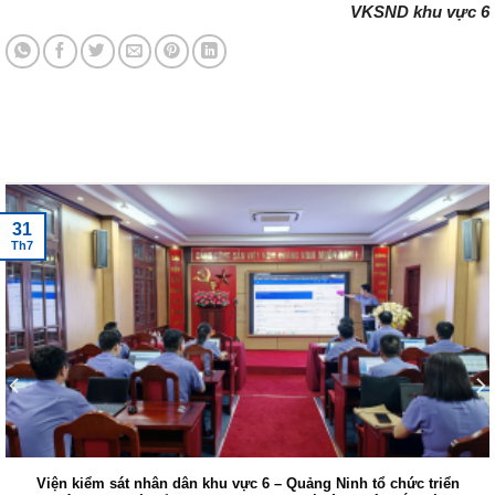
VKSND khu vực 6
Tin tức mới nhất
31
Th7
Viện kiểm sát nhân dân khu vực 6 – Quảng Ninh tổ chức triển