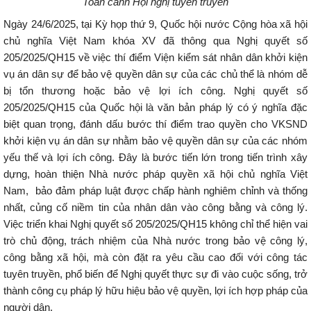
Toàn cảnh Hội nghị tuyên truyền
Ngày 24/6/2025, tại Kỳ họp thứ 9, Quốc hội nước Cộng hòa xã hội
chủ nghĩa Việt Nam khóa XV đã thông qua Nghị quyết số
205/2025/QH15 về việc thí điểm Viện kiểm sát nhân dân khởi kiện
vụ án dân sự để bảo vệ quyền dân sự của các chủ thể là nhóm dễ
bị tổn thương hoặc bảo vệ lợi ích công. Nghị quyết số
205/2025/QH15 của Quốc hội là văn bản pháp lý có ý nghĩa đặc
biệt quan trọng, đánh dấu bước thí điểm trao quyền cho VKSND
khởi kiện vụ án dân sự nhằm bảo vệ quyền dân sự của các nhóm
yếu thế và lợi ích công. Đây là bước tiến lớn trong tiến trình xây
dựng, hoàn thiện Nhà nước pháp quyền xã hội chủ nghĩa Việt
Nam, bảo đảm pháp luật được chấp hành nghiêm chỉnh và thống
nhất, củng cố niềm tin của nhân dân vào công bằng và công lý.
Việc triển khai Nghị quyết số 205/2025/QH15 không chỉ thể hiện vai
trò chủ động, trách nhiệm của Nhà nước trong bảo vệ công lý,
công bằng xã hội, mà còn đặt ra yêu cầu cao đối với công tác
tuyên truyền, phổ biến để Nghị quyết thực sự đi vào cuộc sống, trở
thành công cụ pháp lý hữu hiệu bảo vệ quyền, lợi ích hợp pháp của
người dân.