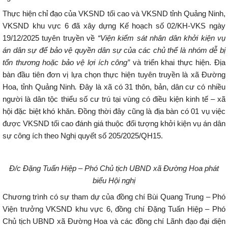
Thực hiện chỉ đạo của VKSND tối cao và VKSND tỉnh Quảng Ninh,
VKSND khu vực 6 đã xây dựng Kế hoạch số 02/KH-VKS ngày
19/12/2025 tuyên truyền về
“Viện kiểm sát nhân dân khởi kiện vụ
án dân sự để bảo vệ quyền dân sự của các chủ thể là nhóm dễ bị
tổn thương hoặc bảo vệ lợi ích công”
và triển khai thực hiện. Địa
bàn đầu tiên đơn vị lựa chọn thực hiện tuyên truyền là xã Đường
Hoa, tỉnh Quảng Ninh
.
Đây là xã có 31 thôn, bản, dân cư có nhiều
người là dân tộc thiểu số cư trú tại vùng có điều kiện kinh tế – xã
hội đặc biệt khó khăn. Đồng thời đây cũng là địa bàn có 01 vụ việc
được VKSND tối cao đánh giá thuộc đối tượng khởi kiện vụ án dân
sự công ích theo Nghị quyết số 205/2025/QH15.
Đ/c Đặng Tuấn Hiệp – Phó Chủ tịch UBND xã Đường Hoa phát
biểu Hội nghị
Chương trình có sự tham dự của đồng chí Bùi Quang Trung – Phó
Viện trưởng VKSND khu vực 6, đồng chí Đặng Tuấn Hiệp – Phó
Chủ tịch UBND xã Đường Hoa và các đồng chí Lãnh đạo đại diện