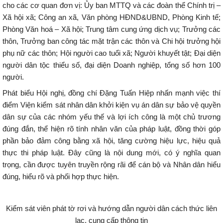
cho các cơ quan đơn vị: Ủy ban MTTQ và các đoàn thể Chính trị –
Xã hội xã; Công an xã, Văn phòng HĐND&UBND, Phòng Kinh tế;
Phòng Văn hoá – Xã hội; Trung tâm cung ứng dịch vụ; Trưởng các
thôn, Trưởng ban công tác mặt trận các thôn và Chi hội trưởng hội
phụ nữ các thôn; Hội người cao tuổi xã; Người khuyết tật; Đại diện
người dân tộc thiểu số, đại diện Doanh nghiệp, tổng số hơn 100
người.
Phát biểu Hội nghị, đồng chí Đặng Tuấn Hiệp nhấn mạnh việc thí
điểm Viện kiểm sát nhân dân khởi kiện vụ án dân sự bảo vệ quyền
dân sự của các nhóm yếu thế và lợi ích công là một chủ trương
đúng đắn, thể hiện rõ tính nhân văn của pháp luật, đồng thời góp
phần bảo đảm công bằng xã hội, tăng cường hiệu lực, hiệu quả
thực thi pháp luật. Đây cũng là nội dung mới, có ý nghĩa quan
trọng, cần được tuyên truyền rộng rãi để cán bộ và Nhân dân hiểu
đúng, hiểu rõ và phối hợp thực hiện.
Kiểm sát viên phát tờ rơi và hướng dẫn người dân cách thức liên
lạc, cung cấp thông tin