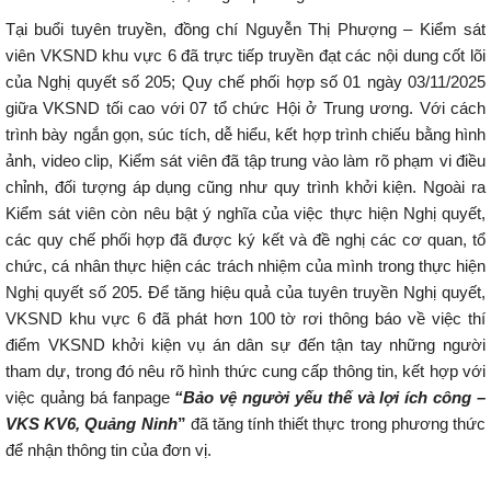
Tại buổi tuyên truyền, đồng chí Nguyễn Thị Phượng – Kiểm sát
viên VKSND khu vực 6 đã trực tiếp truyền đạt các nội dung cốt lõi
của Nghị quyết số 205; Quy chế phối hợp số 01 ngày 03/11/2025
giữa VKSND tối cao với 07 tổ chức Hội ở Trung ương. Với cách
trình bày ngắn gọn, súc tích, dễ hiểu, kết hợp trình chiếu bằng hình
ảnh, video clip, Kiểm sát viên đã tập trung vào làm rõ phạm vi điều
chỉnh, đối tượng áp dụng cũng như quy trình khởi kiện. Ngoài ra
Kiểm sát viên còn nêu bật ý nghĩa của việc thực hiện Nghị quyết,
các quy chế phối hợp đã được ký kết và đề nghị các cơ quan, tổ
chức, cá nhân thực hiện các trách nhiệm của mình trong thực hiện
Nghị quyết số 205. Để tăng hiệu quả của tuyên truyền Nghị quyết,
VKSND khu vực 6 đã phát hơn 100 tờ rơi thông báo về việc thí
điểm VKSND khởi kiện vụ án dân sự đến tận tay những người
tham dự, trong đó nêu rõ hình thức cung cấp thông tin, kết hợp với
việc quảng bá fanpage
“Bảo vệ người yếu thế và lợi ích công –
VKS KV6, Quảng Ninh
”
đã tăng tính thiết thực trong phương thức
để nhận thông tin của đơn vị.