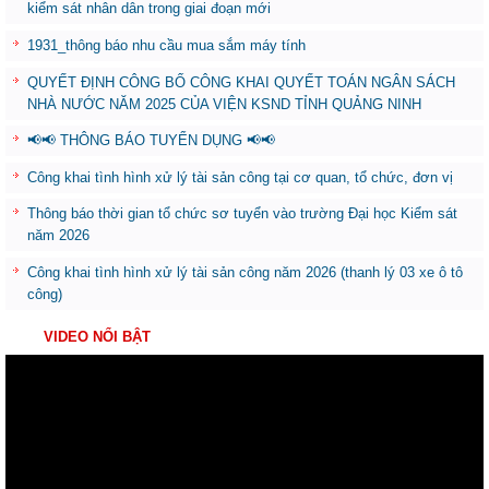
kiểm sát nhân dân trong giai đoạn mới
1931_thông báo nhu cầu mua sắm máy tính
QUYẾT ĐỊNH CÔNG BỐ CÔNG KHAI QUYẾT TOÁN NGÂN SÁCH
NHÀ NƯỚC NĂM 2025 CỦA VIỆN KSND TỈNH QUẢNG NINH
📢📢 THÔNG BÁO TUYỂN DỤNG 📢📢
Công khai tình hình xử lý tài sản công tại cơ quan, tổ chức, đơn vị
Thông báo thời gian tổ chức sơ tuyển vào trường Đại học Kiểm sát
năm 2026
Công khai tình hình xử lý tài sản công năm 2026 (thanh lý 03 xe ô tô
công)
VIDEO NỔI BẬT
Trình
chơi
Video