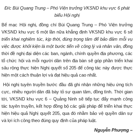
Đ/c Bùi Quang Trung – Phó Viện trưởng VKSND khu vực 6 phát
biểu Hội nghị
Bế mạc Hội nghị, đồng chí Bùi Quang Trung – Phó Viện trưởng
VKSND khu vực 6 một lần nữa khẳng định VKSND khu vực 6 sẽ
triển khai nghiêm túc, kịp thời, đúng trọng tâm để bảo đảm mỗi vụ
việc được khởi kiện là một bước tiến về công lý và nhân văn, đ
ồng
thời đề nghị đại diện các ban, ngành, chính quyền địa phương, các
tổ chức hội và mỗi người dân trên địa bàn sẽ góp phần triển khai
sâu rộng thực hiện Nghị quyết số 205 để công tác này được thực
hiện một cách thuận lợi và đạt hiệu quả cao nhất.
Hội nghị tuyên truyền bước đầu đã ghi nhận những hiệu ứng tích
cực, nhiều người dân đã bày tỏ sự quan tâm, đồng tình. Thời gian
tới, VKSND khu vực 6 – Quảng Ninh sẽ tiếp tục đẩy mạnh công
tác tuyên truyền, kết hợp đồng bộ các giải pháp để triển khai thực
hiện hiệu quả Nghị quyết 205, qua đó nhằm bảo vệ quyền dân sự
và lợi ích công theo đúng quy định của pháp luật.
Nguyễn Phượng –