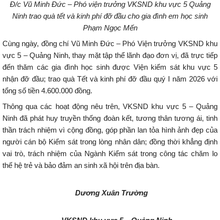
Đ/c Vũ Minh Đức – Phó viện trưởng VKSND khu vực 5 Quảng
Ninh trao quà tết và kinh phí đỡ đầu cho gia đình em học sinh
Phạm Ngọc Mến
Cùng ngày, đồng chí Vũ Minh Đức – Phó Viện trưởng VKSND khu
vực 5 – Quảng Ninh, thay mặt tập thể lãnh đạo đơn vị, đã trực tiếp
đến thăm các gia đình học sinh được Viện kiểm sát khu vực 5
nhận đỡ đầu; trao quà Tết và kinh phí đỡ đầu quý I năm 2026 với
tổng số tiền 4.600.000 đồng.
Thông qua các hoạt động nêu trên, VKSND khu vực 5 – Quảng
Ninh đã phát huy truyền thống đoàn kết, tương thân tương ái, tinh
thần trách nhiệm vì cộng đồng, góp phần lan tỏa hình ảnh đẹp của
người cán bộ Kiểm sát trong lòng nhân dân; đồng thời khẳng định
vai trò, trách nhiệm của Ngành Kiểm sát trong công tác chăm lo
thế hệ trẻ và bảo đảm an sinh xã hội trên địa bàn.
Dương Xuân Trường