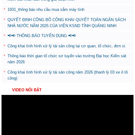
1931_thông báo nhu cầu mua sắm máy tính
QUYẾT ĐỊNH CÔNG BỐ CÔNG KHAI QUYẾT TOÁN NGÂN SÁCH
NHÀ NƯỚC NĂM 2025 CỦA VIỆN KSND TỈNH QUẢNG NINH
📢📢 THÔNG BÁO TUYỂN DỤNG 📢📢
Công khai tình hình xử lý tài sản công tại cơ quan, tổ chức, đơn vị
Thông báo thời gian tổ chức sơ tuyển vào trường Đại học Kiểm sát
năm 2026
Công khai tình hình xử lý tài sản công năm 2026 (thanh lý 03 xe ô tô
công)
VIDEO NỔI BẬT
Trình
chơi
Video