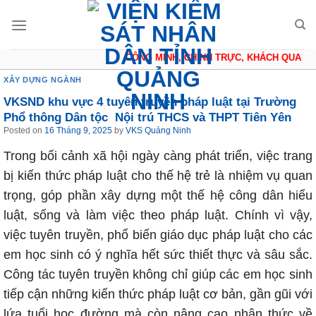
Skip
to
content
CÔNG MINH, CHÍNH TRỰC, KHÁCH QUAN, TH
XÂY DỰNG NGÀNH
VKSND khu vực 4 tuyên truyền pháp luật tại Trường
Phổ thông Dân tộc Nội trú THCS và THPT Tiên Yên
Posted on
16 Tháng 9, 2025
by
VKS Quảng Ninh
Trong bối cảnh xã hội ngày càng phát triển, việc trang
bị kiến thức pháp luật cho thế hệ trẻ là nhiệm vụ quan
trọng, góp phần xây dựng một thế hệ công dân hiểu
luật, sống và làm việc theo pháp luật. Chính vì vậy,
việc tuyên truyền, phổ biến giáo dục pháp luật cho các
em học sinh có ý nghĩa hết sức thiết thực và sâu sắc.
Công tác tuyên truyền không chỉ giúp các em học sinh
tiếp cận những kiến thức pháp luật cơ bản, gần gũi với
lứa tuổi học đường mà còn nâng cao nhận thức về