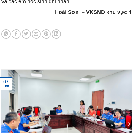
và các em học sinh ghi nhận.
Hoài Sơn – VKSND khu vực 4
Tin tức mới nhất
07
Th8