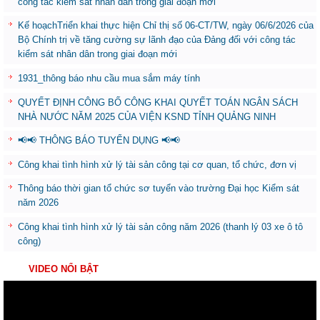
công tác kiểm sát nhân dân trong giai đoạn mới
Kế hoạchTriển khai thực hiện Chỉ thị số 06-CT/TW, ngày 06/6/2026 của
Bộ Chính trị về tăng cường sự lãnh đạo của Đảng đối với công tác
kiểm sát nhân dân trong giai đoạn mới
1931_thông báo nhu cầu mua sắm máy tính
QUYẾT ĐỊNH CÔNG BỐ CÔNG KHAI QUYẾT TOÁN NGÂN SÁCH
NHÀ NƯỚC NĂM 2025 CỦA VIỆN KSND TỈNH QUẢNG NINH
📢📢 THÔNG BÁO TUYỂN DỤNG 📢📢
Công khai tình hình xử lý tài sản công tại cơ quan, tổ chức, đơn vị
Thông báo thời gian tổ chức sơ tuyển vào trường Đại học Kiểm sát
năm 2026
Công khai tình hình xử lý tài sản công năm 2026 (thanh lý 03 xe ô tô
công)
VIDEO NỔI BẬT
Trình
chơi