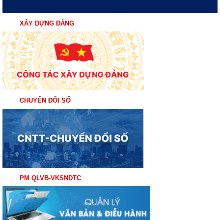
XÂY DỰNG ĐẢNG
CHUYỂN ĐỔI SỐ
PM QLVB-VKSNDTC