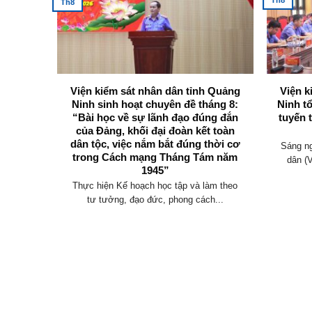
Th8
Th8
 Viện
Viện kiểm sát nhân dân tỉnh Quảng
Viện k
g Ninh
Ninh sinh hoạt chuyên đề tháng 8:
Ninh t
 tham
“Bài học về sự lãnh đạo đúng đắn
tuyến 
thảo Bộ
của Đảng, khối đại đoàn kết toàn
đổi)
dân tộc, việc nắm bắt đúng thời cơ
Sáng ng
trong Cách mạng Tháng Tám năm
uốc hội
dân (
1945”
 dân...
Thực hiện Kế hoạch học tập và làm theo
tư tưởng, đạo đức, phong cách...