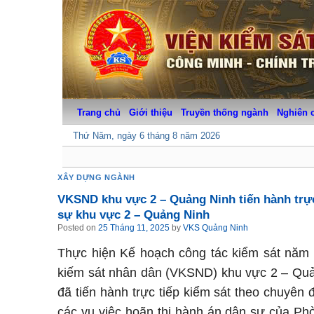
Skip
to
content
Trang chủ
Giới thiệu
Truyền thống ngành
Nghiên 
Thứ Năm, ngày 6 tháng 8 năm 2026
XÂY DỰNG NGÀNH
VKSND khu vực 2 – Quảng Ninh tiến hành trực
sự khu vực 2 – Quảng Ninh
Posted on
25 Tháng 11, 2025
by
VKS Quảng Ninh
Thực hiện Kế hoạch công tác kiểm sát năm
kiếm sát nhân dân (VKSND) khu vực 2 – Qu
đã tiến hành trực tiếp kiểm sát theo chuyên đ
các vụ việc hoãn thi hành án dân sự của Ph