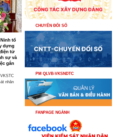
Th7
CHUYỂN ĐỔI SỐ
Ninh tổ
Viện kiểm sát nhân dân khu vực 6 –
ây dựng
Quảng Ninh tổ chức triển khai, tập
điện tử
huấn thí điểm Phần mềm Quản lý
nh sự và
công việc gắn với KPI
ệc gắn
Thực hiện Kế hoạch số 110/KH-VKSTC
ngày 28/5/2026 của Viện kiểm sát nhân
PM QLVB-VKSNDTC
H-VKSTC
dân tối...
sát nhân
FANPAGE NGÀNH