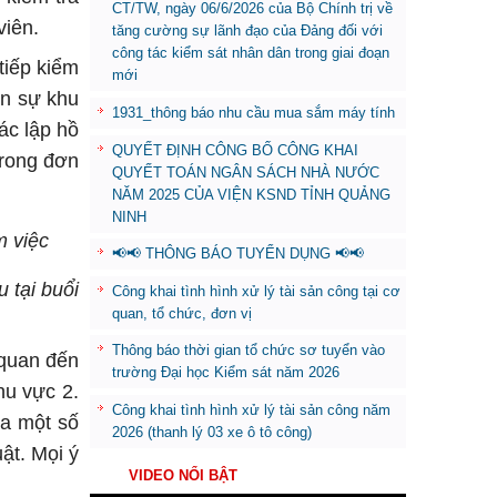
CT/TW, ngày 06/6/2026 của Bộ Chính trị về
viên.
tăng cường sự lãnh đạo của Đảng đối với
công tác kiểm sát nhân dân trong giai đoạn
tiếp kiểm
mới
ân sự khu
1931_thông báo nhu cầu mua sắm máy tính
ác lập hồ
QUYẾT ĐỊNH CÔNG BỐ CÔNG KHAI
trong đơn
QUYẾT TOÁN NGÂN SÁCH NHÀ NƯỚC
NĂM 2025 CỦA VIỆN KSND TỈNH QUẢNG
NINH
m việc
📢📢 THÔNG BÁO TUYỂN DỤNG 📢📢
 tại buổi
Công khai tình hình xử lý tài sản công tại cơ
quan, tổ chức, đơn vị
Thông báo thời gian tổ chức sơ tuyển vào
 quan đến
trường Đại học Kiểm sát năm 2026
hu vực 2.
Công khai tình hình xử lý tài sản công năm
ra một số
2026 (thanh lý 03 xe ô tô công)
ật. Mọi ý
VIDEO NỔI BẬT