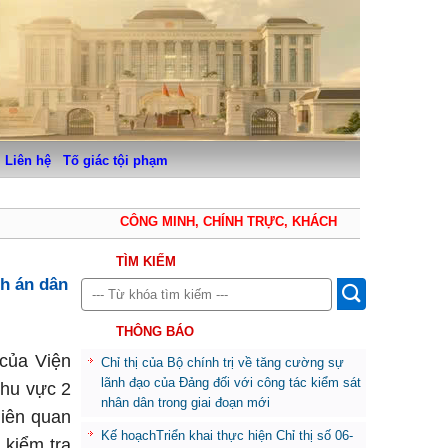
Liên hệ
Tố giác tội phạm
CÔNG MINH, CHÍNH TRỰC, KHÁCH QUAN, THẬN TRỌNG
TÌM KIẾM
nh án dân
THÔNG BÁO
của Viện
Chỉ thị của Bộ chính trị về tăng cường sự
lãnh đạo của Đảng đối với công tác kiểm sát
hu vực 2
nhân dân trong giai đoạn mới
liên quan
Kế hoạchTriển khai thực hiện Chỉ thị số 06-
 kiểm tra