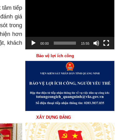
Trình
 tâm tiếp
chơi
 đánh giá
Video
sót trong
thiện hơn
ật, khách
00:00
15:55
Bảo vệ lợi ích công
XÂY DỰNG ĐẢNG
31