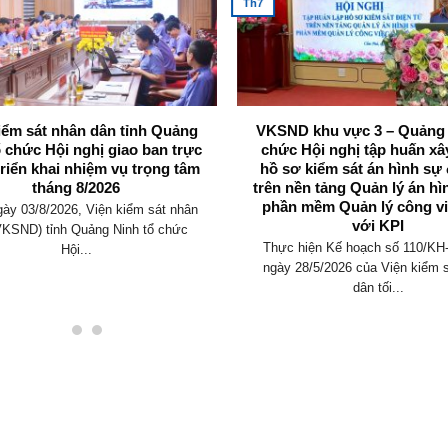
Th7
iểm sát nhân dân tỉnh Quảng
VKSND khu vực 3 – Quảng 
ổ chức Hội nghị giao ban trực
chức Hội nghị tập huấn x
triển khai nhiệm vụ trọng tâm
hồ sơ kiểm sát án hình sự 
tháng 8/2026
trên nền tảng Quản lý án hì
phần mềm Quản lý công vi
ày 03/8/2026, Viện kiểm sát nhân
với KPI
VKSND) tỉnh Quảng Ninh tổ chức
Thực hiện Kế hoạch số 110/K
Hội...
ngày 28/5/2026 của Viện kiểm 
dân tối...