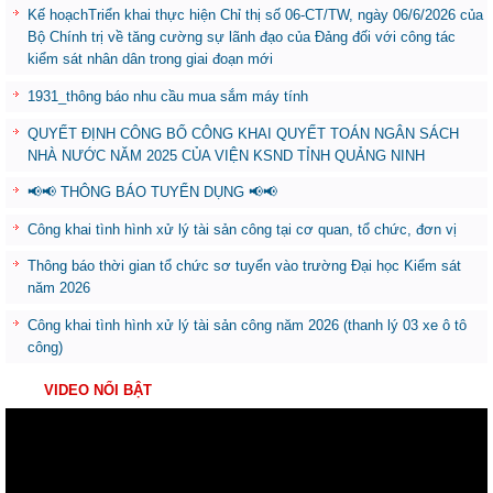
Kế hoạchTriển khai thực hiện Chỉ thị số 06-CT/TW, ngày 06/6/2026 của
Bộ Chính trị về tăng cường sự lãnh đạo của Đảng đối với công tác
kiểm sát nhân dân trong giai đoạn mới
1931_thông báo nhu cầu mua sắm máy tính
QUYẾT ĐỊNH CÔNG BỐ CÔNG KHAI QUYẾT TOÁN NGÂN SÁCH
NHÀ NƯỚC NĂM 2025 CỦA VIỆN KSND TỈNH QUẢNG NINH
📢📢 THÔNG BÁO TUYỂN DỤNG 📢📢
Công khai tình hình xử lý tài sản công tại cơ quan, tổ chức, đơn vị
Thông báo thời gian tổ chức sơ tuyển vào trường Đại học Kiểm sát
năm 2026
Công khai tình hình xử lý tài sản công năm 2026 (thanh lý 03 xe ô tô
công)
VIDEO NỔI BẬT
Trình
chơi
Video