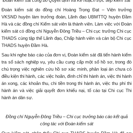
Đoàn kiểm sát công bố
Q
uyết định và
K
ế hoạch trực tiếp kiểm sát
Đoàn kiểm sát do đồng chí Hoàng Trọng Đạt – Viện trưởng
VKSND huyện làm trưởng đoàn, Lãnh đạo UBMTTQ huyện Đầm
Hà và các đồng chí Kiểm sát viên là thành viên. Làm việc với Đoàn
kiểm sát có đồng chí Nguyễn Đông Triều – Chi cục trưởng Chi cục
THADS cùng tập thể Lãnh đạo, Chấp hành viên và cán bộ Chi cục
THADS huyện Đầm Hà.
Sau khi nghe báo cáo của đơn vị, Đoàn kiểm sát đã tiến hành kiểm
tra sổ sách nghiệp vụ, yêu cầu cung cấp một số hồ sơ, trong đó
chú trọng việc nghiên cứu hồ sơ xác minh, phân loại án chưa có
điều kiện thi hành, các việc hoãn, đình chỉ thi hành án, việc thi hành
án xong, các khoản thu, chi tiền trong thi hành án, việc thu phí thi
hành án và việc giải quyết đơn khiếu nại, tố cáo tại Chi cục Thi
hành án dân sự.
Đồng chí Nguyễn Đông Triều – Chi cục trưởng báo cáo kết quả
công tác với Đoàn kiểm sát