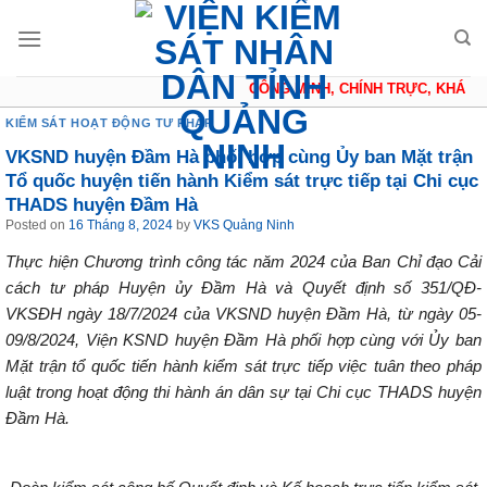
Skip
to
content
CÔNG MINH, CHÍNH TRỰC, KHÁCH 
KIỂM SÁT HOẠT ĐỘNG TƯ PHÁP
VKSND huyện Đầm Hà phối hợp cùng Ủy ban Mặt trận
Tổ quốc huyện tiến hành Kiểm sát trực tiếp tại Chi cục
THADS huyện Đầm Hà
Posted on
16 Tháng 8, 2024
by
VKS Quảng Ninh
Thực hiện Chương trình công tác năm 2024 của Ban Chỉ đạo Cải
cách tư pháp Huyện ủy Đầm Hà và Quyết định số 351/QĐ-
VKSĐH ngày
18/7/2024
của VKSND huyện Đầm Hà, từ ngày 05-
09/8/2024, Viện
KSND huyện Đầm Hà
phối hợp cùng với Ủy ban
Mặt trận tổ quốc
tiến hành kiểm
sát trực tiếp việc tuân theo pháp
luật trong hoạt động thi hành án dân sự tại Chi cục THADS huyện
Đầm Hà.