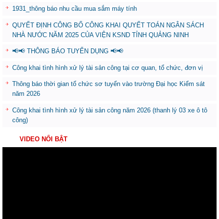
1931_thông báo nhu cầu mua sắm máy tính
QUYẾT ĐỊNH CÔNG BỐ CÔNG KHAI QUYẾT TOÁN NGÂN SÁCH
NHÀ NƯỚC NĂM 2025 CỦA VIỆN KSND TỈNH QUẢNG NINH
📢📢 THÔNG BÁO TUYỂN DỤNG 📢📢
Công khai tình hình xử lý tài sản công tại cơ quan, tổ chức, đơn vị
Thông báo thời gian tổ chức sơ tuyển vào trường Đại học Kiểm sát
năm 2026
Công khai tình hình xử lý tài sản công năm 2026 (thanh lý 03 xe ô tô
công)
VIDEO NỔI BẬT
Trình
chơi
Video