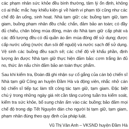
các phạm nhân sức khỏe đều bình thường, tâm lý ổn định, không
có ai thắc mắc hay khiếu kiện gì về hành vi phạm tội cũng như các
chế độ ăn uống, sinh hoạt. Nhà tạm giữ: các buồng tạm giữ, tạm
giam, buồng phạm nhân đều chắc chắn, đảm bảo an toàn; có đầy
đủ chiếu, chăn bông mùa đông, màn do Nhà tạm giữ cấp phát và
các đối tượng đều có đủ quần áo ấm mùa đông để sử dụng; được
cấp nước uống (nước đun sôi để nguội) và nước sạch để sử dụng.
Vệ sinh các buồng đều sạch sẽ; các chế độ về khẩu phần, định
lượng ăn được Nhà tạm giữ thực hiện đảm bảo: cơm trắng ăn đủ
no, thức ăn nấu chín đảm bảo an toàn thực phẩm.
Sau khi kiểm tra, Đoàn đã ghi nhận sự cố gắng của cán bộ chiến sĩ
Nhà tạm giữ Công an huyện Đầm Hà và động viên, nhắc nhở cán
bộ chiến sĩ tiếp tục làm tốt công tác tạm giữ, tạm giam. Đặc biệt
chú ý trong những ngày giá rét cần tăng cường tuần tra kiểm soát,
kiểm tra sức khỏe, bổ sung chăn ấm vào các buồng; bảo đảm mọi
chế độ trong dịp Tết Nguyên đán cho người bị tạm giữ, tạm giam,
phạm nhân đúng theo quy định của pháp luật.
Vũ Thị Vân Anh – VKSND huyện Đầm Hà