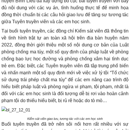
huyện Bình Liêu đã xây dựng bố cục bài tuyên truyền với đầy
đủ nội dung với các vụ án, tình huống thực tế để minh họa
đồng thời chuẩn bị các câu hỏi giao lưu để tăng sự tương tác
giữa Tuyên truyền viên và các em học sinh.
Tại buổi tuyên truyền, các đồng chí Kiểm sát viên đã thông tin
về tình hình trật tự an toàn xã hội trên địa bàn huyện năm
2022, đồng thời giới thiệu một số nội dung cơ bản của Luật
phòng chống ma túy, một số quy định của pháp luật về phòng
chống bạo lực học đường và phòng chống xâm hại tình dục
trẻ em. Đặc biệt, các Tuyên truyền viên đã tập trung phổ biến
và nhấn mạnh một số quy định mới về việc xử lý tội “Tổ chức
sử dụng trái phép chất ma túy” để các em nâng cao trình độ
hiểu biết pháp luật và phòng ngừa vi phạm, tội phạm, nhất là
đối với các em học sinh là đối tượng dễ bị rơi vào hoàn cảnh
phạm tội do thiếu hiểu biết, bị rủ rê hoặc do tò mò…
Kiểm sát viên giao lưu, tương tác với các em học sinh
Buổi tuyên truyền đã trở nên sôi nổi hơn rất nhiều với sự