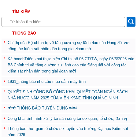
TÌM KIẾM
THÔNG BÁO
Chỉ thị của Bộ chính trị về tăng cường sự lãnh đạo của Đảng đối với
công tác kiểm sát nhân dân trong giai đoạn mới
Kế hoạchTriển khai thực hiện Chỉ thị số 06-CT/TW, ngày 06/6/2026 của
Bộ Chính trị về tăng cường sự lãnh đạo của Đảng đối với công tác
kiểm sát nhân dân trong giai đoạn mới
1931_thông báo nhu cầu mua sắm máy tính
QUYẾT ĐỊNH CÔNG BỐ CÔNG KHAI QUYẾT TOÁN NGÂN SÁCH
NHÀ NƯỚC NĂM 2025 CỦA VIỆN KSND TỈNH QUẢNG NINH
📢📢 THÔNG BÁO TUYỂN DỤNG 📢📢
Công khai tình hình xử lý tài sản công tại cơ quan, tổ chức, đơn vị
Thông báo thời gian tổ chức sơ tuyển vào trường Đại học Kiểm sát
năm 2026