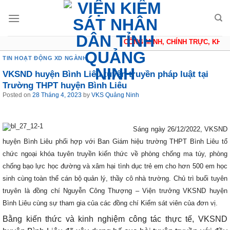
Skip
to
content
CÔNG MINH, CHÍNH TRỰC, KHÁCH
TIN HOẠT ĐỘNG XD NGÀNH
VKSND huyện Bình Liêu tuyên truyền pháp luật tại
Trường THPT huyện Bình Liêu
Posted on
28 Tháng 4, 2023
by
VKS Quảng Ninh
Sáng ngày 26/12/2022, VKSND
huyện Bình Liêu phối hợp với Ban Giám hiệu trường THPT Bình Liêu tổ
chức ngoại khóa tuyên truyền kiến thức về phòng chống ma túy, phòng
chống bạo lực học đường và xâm hại tình dục trẻ em cho hơn 500 em học
sinh cùng toàn thể cán bộ quản lý, thầy cô nhà trường. Chủ trì buổi tuyên
truyên là đồng chí Nguyễn Công Thượng – Viện trưởng VKSND huyện
Bình Liêu cùng sự tham gia của các đồng chí Kiểm sát viên của đơn vị.
Bằng kiến thức và kinh nghiệm công tác thực tế, VKSND