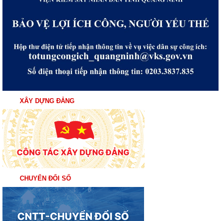
XÂY DỰNG ĐẢNG
CHUYỂN ĐỔI SỐ