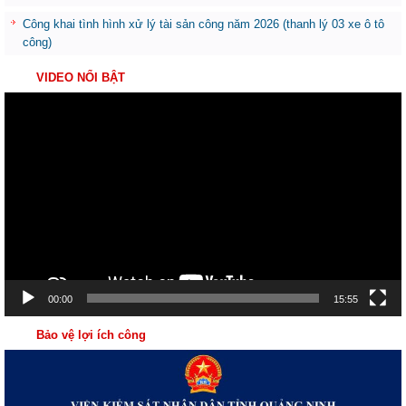
Công khai tình hình xử lý tài sản công năm 2026 (thanh lý 03 xe ô tô
công)
VIDEO NỔI BẬT
Trình
chơi
Video
00:00
15:55
Bảo vệ lợi ích công