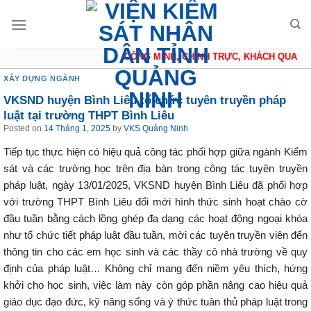
Skip
to
content
CÔNG MINH, CHÍNH TRỰC, KHÁCH QUAN, T
XÂY DỰNG NGÀNH
VKSND huyện Bình Liêu tổ chức tuyên truyền pháp
luật tại trường THPT Bình Liêu
Posted on
14 Tháng 1, 2025
by
VKS Quảng Ninh
Tiếp tục thực hiện có hiệu quả công tác phối hợp giữa ngành Kiểm
sát và các trường học trên địa bàn trong công tác tuyên truyền
pháp luật, ngày 13/01/2025, VKSND huyện Bình Liêu đã phối hợp
với trường THPT Bình Liêu đổi mới hình thức sinh hoạt chào cờ
đầu tuần bằng cách lồng ghép đa dạng các hoạt động ngoại khóa
như tổ chức tiết pháp luật đầu tuần, mời các tuyên truyền viên đến
thông tin cho các em học sinh và các thầy cô nhà trường về quy
định của pháp luật… Không chỉ mang đến niềm yêu thích, hứng
khởi cho học sinh, việc làm này còn góp phần nâng cao hiệu quả
giáo dục đạo đức, kỹ năng sống và ý thức tuân thủ pháp luật trong