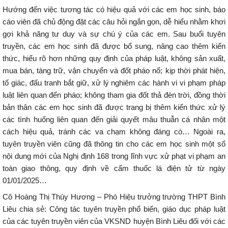
Hướng đến việc tương tác có hiệu quả với các em học sinh, báo
cáo viên đã chủ động đặt các câu hỏi ngắn gọn, dễ hiểu nhằm khơi
gợi khả năng tư duy và sự chú ý của các em. Sau buổi tuyên
truyền, các em học sinh đã được bổ sung, nâng cao thêm kiến
thức, hiểu rõ hơn những quy định của pháp luật, không sản xuất,
mua bán, tàng trữ, vận chuyển và đốt pháo nổ; kịp thời phát hiện,
tố giác, đấu tranh bắt giữ, xử lý nghiêm các hành vi vi phạm pháp
luật liên quan đến pháo; không tham gia đốt thả đèn trời, đồng thời
bản thân các em học sinh đã được trang bị thêm kiến thức xử lý
các tình huống liên quan đến giải quyết mâu thuẫn cá nhân một
cách hiệu quả, tránh các va chạm không đáng có… Ngoài ra,
tuyên truyền viên cũng đã thông tin cho các em học sinh một số
nội dung mới của Nghị định 168 trong lĩnh vực xử phạt vi phạm an
toàn giao thông, quy định về cấm thuốc lá điện tử từ ngày
01/01/2025…
Cô Hoàng Thị Thùy Hương – Phó Hiệu trưởng trường THPT Bình
Liêu chia sẻ: Công tác tuyên truyền phổ biến, giáo dục pháp luật
của các tuyên truyền viên của VKSND huyện Bình Liêu đối với các