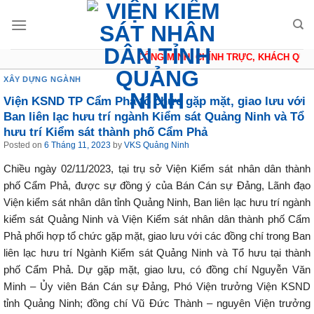
Skip
to
content
CÔNG MINH, CHÍNH TRỰC, KHÁCH QUAN,
XÂY DỰNG NGÀNH
Viện KSND TP Cẩm Phả tổ chức gặp mặt, giao lưu với
Ban liên lạc hưu trí ngành Kiểm sát Quảng Ninh và Tổ
hưu trí Kiểm sát thành phố Cẩm Phả
Posted on
6 Tháng 11, 2023
by
VKS Quảng Ninh
Chiều ngày 02/11/2023, tại trụ sở Viện Kiểm sát nhân dân thành
phố Cẩm Phả, được sự đồng ý của Bán Cán sự Đảng, Lãnh đạo
Viện kiểm sát nhân dân tỉnh Quảng Ninh, Ban liên lạc hưu trí ngành
kiểm sát Quảng Ninh và Viện Kiểm sát nhân dân thành phố Cẩm
Phả phối hợp tổ chức gặp mặt, giao lưu với các đồng chí trong Ban
liên lạc hưu trí Ngành Kiểm sát Quảng Ninh và Tổ hưu tại thành
phố Cẩm Phả. Dự gặp mặt, giao lưu, có đồng chí Nguyễn Văn
Minh – Ủy viên Bán Cán sự Đảng, Phó Viện trưởng Viện KSND
tỉnh Quảng Ninh; đồng chí Vũ Đức Thành – nguyên Viện trưởng