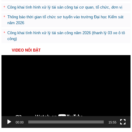
Công khai tình hình xử lý tài sản công tại cơ quan, tổ chức, đơn vị
Thông báo thời gian tổ chức sơ tuyển vào trường Đại học Kiểm sát
năm 2026
Công khai tình hình xử lý tài sản công năm 2026 (thanh lý 03 xe ô tô
công)
VIDEO NỔI BẬT
Trình
chơi
Video
00:00
15:55