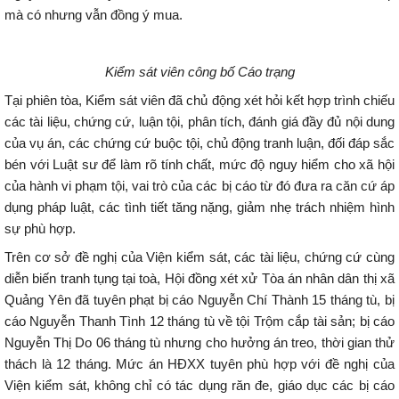
mà có nhưng vẫn đồng ý mua.
Kiểm sát viên công bố Cáo trạng
Tại phiên tòa, Kiểm sát viên đã chủ động xét hỏi kết hợp trình chiếu
các tài liệu, chứng cứ, luận tội, phân tích, đánh giá đầy đủ nội dung
của vụ án, các chứng cứ buộc tội, chủ động tranh luận, đối đáp sắc
bén với Luật sư để làm rõ tính chất, mức độ nguy hiểm cho xã hội
của hành vi phạm tội, vai trò của các bị cáo từ đó đưa ra căn cứ áp
dụng pháp luật, các tình tiết tăng nặng, giảm nhẹ trách nhiệm hình
sự phù hợp.
Trên cơ sở đề nghị của Viện kiểm sát, các tài liệu, chứng cứ cùng
diễn biến tranh tụng tại toà, Hội đồng xét xử Tòa án nhân dân thị xã
Quảng Yên đã tuyên phạt bị cáo Nguyễn Chí Thành 15 tháng tù, bị
cáo Nguyễn Thanh Tình 12 tháng tù về tội Trộm cắp tài sản; bị cáo
Nguyễn Thị Do 06 tháng tù nhưng cho hưởng án treo, thời gian thử
thách là 12 tháng. Mức án HĐXX tuyên phù hợp với đề nghị của
Viện kiểm sát, không chỉ có tác dụng răn đe, giáo dục các bị cáo