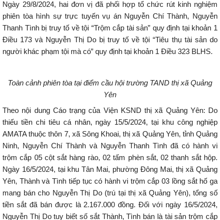
Ngày 29/8/2024, hai đơn vị đã phối hợp tổ chức rút kinh nghiệm
phiên tòa hình sự trực tuyến vụ án Nguyễn Chí Thành, Nguyễn
Thanh Tình bị truy tố về tội “Trộm cắp tài sản” quy định tại khoản 1
Điều 173 và Nguyễn Thị Do bị truy tố về tội “Tiêu thụ tài sản do
người khác phạm tội mà có” quy định tại khoản 1 Điều 323 BLHS.
Toàn cảnh phiên tòa tại điểm cầu hội trường TAND thị xã Quảng
Yên
Theo nội dung Cáo trạng của Viện KSND thị xã Quảng Yên: Do
thiếu tiền chi tiêu cá nhân, ngày 15/5/2024, tại khu công nghiệp
AMATA thuộc thôn 7, xã Sông Khoai, thị xã Quảng Yên, tỉnh Quảng
Ninh, Nguyễn Chí Thành và Nguyễn Thanh Tình đã có hành vi
trộm cắp 05 cột sắt hàng rào, 02 tấm phèn sắt, 02 thanh sắt hộp.
Ngày 16/5/2024, tại khu Tân Mai, phường Đông Mai, thị xã Quảng
Yên, Thành và Tình tiếp tục có hành vi trộm cắp 03 lồng sắt hố ga
mang bán cho Nguyễn Thị Do (trú tại thị xã Quảng Yên), tổng số
tiền sắt đã bán được là 2.167.000 đồng. Đối với ngày 16/5/2024,
Nguyễn Thị Do tuy biết số sắt Thành, Tình bán là tài sản trộm cắp