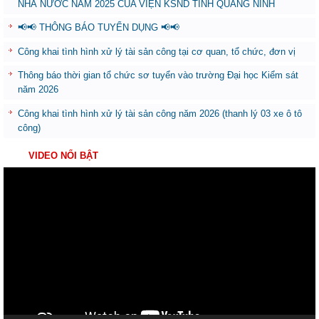
NHÀ NƯỚC NĂM 2025 CỦA VIỆN KSND TỈNH QUẢNG NINH
📢📢 THÔNG BÁO TUYỂN DỤNG 📢📢
Công khai tình hình xử lý tài sản công tại cơ quan, tổ chức, đơn vị
Thông báo thời gian tổ chức sơ tuyển vào trường Đại học Kiểm sát
năm 2026
Công khai tình hình xử lý tài sản công năm 2026 (thanh lý 03 xe ô tô
công)
VIDEO NỔI BẬT
Trình
chơi
Video