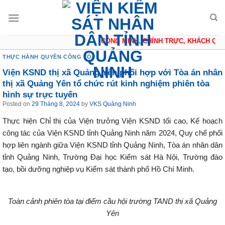
Skip
to
content
CÔNG MINH, CHÍNH TRỰC, KHÁCH QUAN
THỰC HÀNH QUYỀN CÔNG TỐ
Viện KSND thị xã Quảng Yên phối hợp với Tòa án nhân
thị xã Quảng Yên tổ chức rút kinh nghiệm phiên tòa
hình sự trực tuyến
Posted on
29 Tháng 8, 2024
by
VKS Quảng Ninh
Thực hiện Chỉ thị của Viện trưởng Viện KSND tối cao, Kế hoạch
công tác của Viện KSND tỉnh Quảng Ninh năm 2024, Quy chế phối
hợp liên ngành giữa Viện KSND tỉnh Quảng Ninh, Tòa án nhân dân
tỉnh Quảng Ninh, Trường Đại học Kiểm sát Hà Nội, Trường đào
tạo, bồi dưỡng nghiệp vụ Kiểm sát thành phố Hồ Chí Minh.
Toàn cảnh phiên tòa tại điểm cầu hội trường TAND thị xã Quảng
Yên