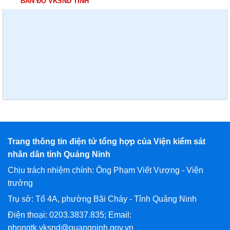
BẢN ĐỒ VKSND TỈNH
Trang thông tin điện tử tổng hợp của Viện kiểm sát
nhân dân tỉnh Quảng Ninh
Chịu trách nhiệm chính: Ông Phạm Viết Vượng - Viện
trưởng
Trụ sở: Tổ 4A, phường Bãi Cháy - Tỉnh Quảng Ninh
Điện thoại: 0203.3837.835; Email:
phongtk.vksnd@quangninh.gov.vn