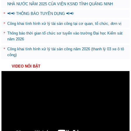
NHÀ NƯỚC NĂM 2025 CỦA VIỆN KSND TỈNH QUẢNG NINH
📢📢 THÔNG BÁO TUYỂN DỤNG 📢📢
Công khai tình hình xử lý tài sản công tại cơ quan, tổ chức, đơn vị
Thông báo thời gian tổ chức sơ tuyển vào trường Đại học Kiểm sát
năm 2026
Công khai tình hình xử lý tài sản công năm 2026 (thanh lý 03 xe ô tô
công)
VIDEO NỔI BẬT
Trình
chơi
Video