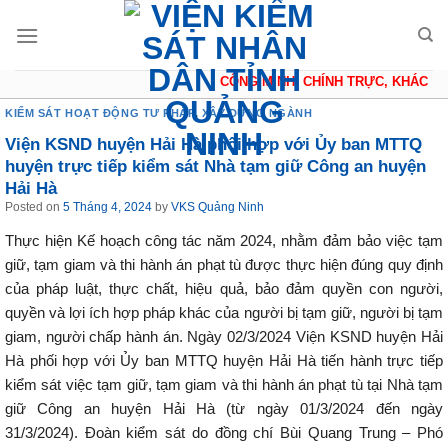
Skip
to
content
CÔNG MINH, CHÍNH TRỰC, KHÁCH QU
KIỂM SÁT HOẠT ĐỘNG TƯ PHÁP
,
XÂY DỰNG NGÀNH
Viện KSND huyện Hải Hà phối hợp với Ủy ban MTTQ
huyện trực tiếp kiểm sát Nhà tạm giữ Công an huyện
Hải Hà
Posted on
5 Tháng 4, 2024
by
VKS Quảng Ninh
Thực hiện Kế hoạch công tác năm 2024, nhằm đảm bảo việc tạm
giữ, tạm giam và thi hành án phạt tù được thực hiện đúng quy định
của pháp luật, thực chất, hiệu quả, bảo đảm quyền con người,
quyền và lợi ích hợp pháp khác của người bị tạm giữ, người bị tạm
giam, người chấp hành án. Ngày 02/3/2024 Viện KSND huyện Hải
Hà phối hợp với Ủy ban MTTQ huyện Hải Hà tiến hành trực tiếp
kiểm sát việc tạm giữ, tạm giam và thi hành án phạt tù tại Nhà tạm
giữ Công an huyện Hải Hà (từ ngày 01/3/2024 đến ngày
31/3/2024). Đoàn kiểm sát do đồng chí Bùi Quang Trung – Phó