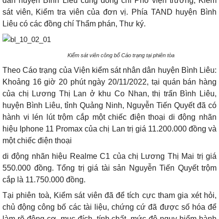
dân huyện Bình Liêu cùng đồng chí Phó viện trưởng, Kiểm
sát viên, Kiểm tra viên của đơn vị. Phía TAND huyện Bình
Liêu có các đồng chí Thẩm phán, Thư ký.
Kiểm sát viên công bố Cáo trạng tại phiên tòa
Theo Cáo trạng của Viện kiểm sát nhân dân huyện Bình Liêu:
Khoảng 16 giờ 20 phút ngày 20/11/2022, tại quán bán hàng
của chị Lương Thị Lan ở khu Co Nhan, thị trấn Bình Liêu,
huyện Bình Liêu, tỉnh Quảng Ninh, Nguyễn Tiến Quyết đã có
hành vi lén lút trộm cắp một chiếc điện thoại di động nhãn
hiệu Iphone 11 Promax của chị Lan trị giá 11.200.000 đồng và
một chiếc điện thoại
di động nhãn hiệu Realme C1 của chị Lương Thị Mai trị giá
550.000 đồng. Tổng trị giá tài sản Nguyễn Tiến Quyết trộm
cắp là 11.750.000 đồng.
Tại phiên toà, Kiểm sát viên đã để tích cực tham gia xét hỏi,
chủ động công bố các tài liệu, chứng cứ đã được số hóa để
làm rõ động cơ, mục đích, tính chất, mức độ nguy hiểm hành