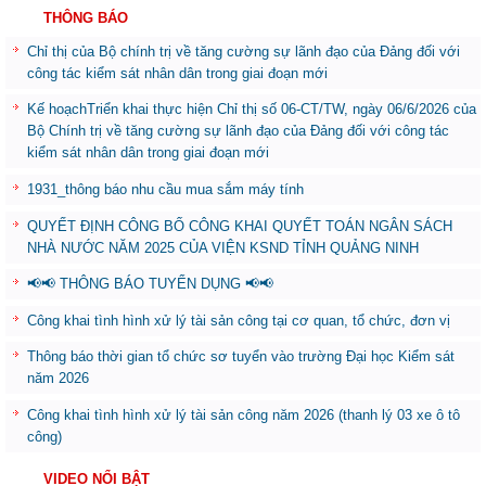
THÔNG BÁO
Chỉ thị của Bộ chính trị về tăng cường sự lãnh đạo của Đảng đối với
công tác kiểm sát nhân dân trong giai đoạn mới
Kế hoạchTriển khai thực hiện Chỉ thị số 06-CT/TW, ngày 06/6/2026 của
Bộ Chính trị về tăng cường sự lãnh đạo của Đảng đối với công tác
kiểm sát nhân dân trong giai đoạn mới
1931_thông báo nhu cầu mua sắm máy tính
QUYẾT ĐỊNH CÔNG BỐ CÔNG KHAI QUYẾT TOÁN NGÂN SÁCH
NHÀ NƯỚC NĂM 2025 CỦA VIỆN KSND TỈNH QUẢNG NINH
📢📢 THÔNG BÁO TUYỂN DỤNG 📢📢
Công khai tình hình xử lý tài sản công tại cơ quan, tổ chức, đơn vị
Thông báo thời gian tổ chức sơ tuyển vào trường Đại học Kiểm sát
năm 2026
Công khai tình hình xử lý tài sản công năm 2026 (thanh lý 03 xe ô tô
công)
VIDEO NỔI BẬT