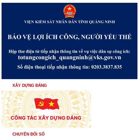
XÂY DỰNG ĐẢNG
CHUYỂN ĐỔI SỐ