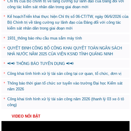
Chỉ thị của Bộ chính trị về tăng cường sự lãnh đạo của Đảng đối với
công tác kiểm sát nhân dân trong giai đoạn mới
Kế hoạchTriển khai thực hiện Chỉ thị số 06-CT/TW, ngày 06/6/2026 của
Bộ Chính trị về tăng cường sự lãnh đạo của Đảng đối với công tác
kiểm sát nhân dân trong giai đoạn mới
1931_thông báo nhu cầu mua sắm máy tính
QUYẾT ĐỊNH CÔNG BỐ CÔNG KHAI QUYẾT TOÁN NGÂN SÁCH
NHÀ NƯỚC NĂM 2025 CỦA VIỆN KSND TỈNH QUẢNG NINH
📢📢 THÔNG BÁO TUYỂN DỤNG 📢📢
Công khai tình hình xử lý tài sản công tại cơ quan, tổ chức, đơn vị
Thông báo thời gian tổ chức sơ tuyển vào trường Đại học Kiểm sát
năm 2026
Công khai tình hình xử lý tài sản công năm 2026 (thanh lý 03 xe ô tô
công)
VIDEO NỔI BẬT
Trình