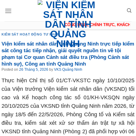
Skip
to
content
CÔNG MINH, CHÍNH TRỰC, KHÁCH QUAN
KIỂM SÁT HOẠT ĐỘNG TƯ PHÁP
Viện kiểm sát nhân dân tỉnh Quảng Ninh trực tiếp kiểm
sát công tác tiếp nhận, giải quyết nguồn tin về tội
phạm tại Cơ quan Cảnh sát điều tra (Phòng Cảnh sát
hình sự), Công an tỉnh Quảng Ninh
Posted on
26 Tháng 5, 2026
by
VKS Quảng Ninh
Thực hiện Chỉ thị số 01/CT-VKSTC ngày 10/10/2025
của Viện trưởng Viện kiểm sát nhân dân (VKSND) tối
cao và Kế hoạch công tác số 01/KH-VKSQN ngày
20/10/2025 của VKSND tỉnh Quảng Ninh năm 2026, từ
ngày 18/5 đến 22/5/2026, Phòng Công tố và Kiểm sát
điều tra, kiểm sát xét xử sơ thẩm án trật tự xã hội
VKSND tỉnh Quảng Ninh (Phòng 2) đã phối hợp với 06