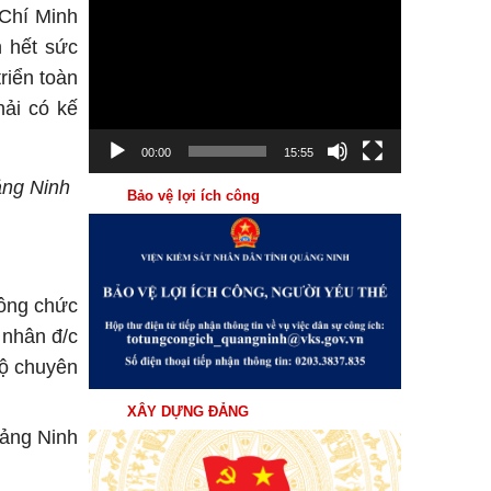
Trình
 Chí Minh
chơi
hết sức
Video
riển toàn
hải có kế
00:00
15:55
ảng Ninh
Bảo vệ lợi ích công
ông chức
 nhân đ/c
độ chuyên
XÂY DỰNG ĐẢNG
ảng Ninh