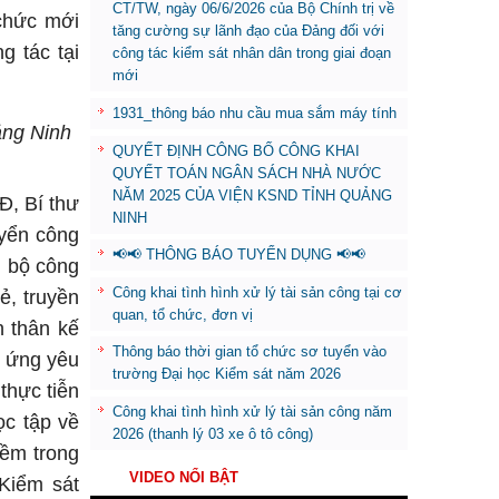
CT/TW, ngày 06/6/2026 của Bộ Chính trị về
chức mới
tăng cường sự lãnh đạo của Đảng đối với
g tác tại
công tác kiểm sát nhân dân trong giai đoạn
mới
1931_thông báo nhu cầu mua sắm máy tính
ảng Ninh
QUYẾT ĐỊNH CÔNG BỐ CÔNG KHAI
QUYẾT TOÁN NGÂN SÁCH NHÀ NƯỚC
NĂM 2025 CỦA VIỆN KSND TỈNH QUẢNG
Đ, Bí thư
NINH
uyển công
📢📢 THÔNG BÁO TUYỂN DỤNG 📢📢
n bộ công
Công khai tình hình xử lý tài sản công tại cơ
ẻ, truyền
quan, tổ chức, đơn vị
n thân kế
Thông báo thời gian tổ chức sơ tuyển vào
p ứng yêu
trường Đại học Kiểm sát năm 2026
thực tiễn
Công khai tình hình xử lý tài sản công năm
ọc tập về
2026 (thanh lý 03 xe ô tô công)
mềm trong
VIDEO NỔI BẬT
Kiểm sát