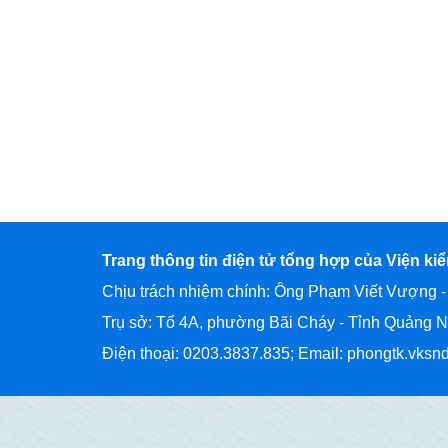
Trang thông tin điện tử tổng hợp của Viện ki
Chịu trách nhiệm chính: Ông Phạm Viết Vượng -
Trụ sở: Tổ 4A, phường Bãi Cháy - Tỉnh Quảng N
Điện thoại: 0203.3837.835; Email: phongtk.vks