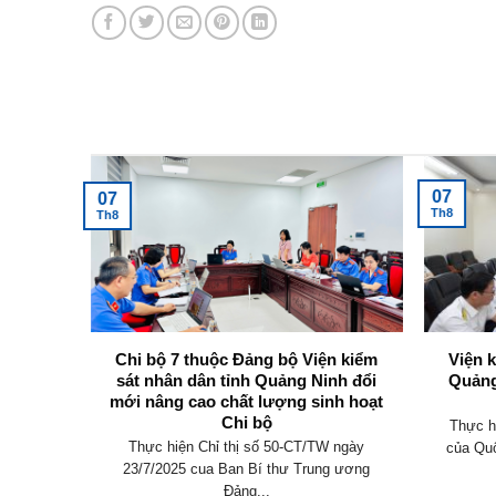
Tin tức mới nhất
07
07
Th8
Th8
không
Chi bộ 7 thuộc Đảng bộ Viện kiểm
Viện 
y định
sát nhân dân tỉnh Quảng Ninh đổi
Quảng
mới nâng cao chất lượng sinh hoạt
Chi bộ
an hành
Thực h
Thực hiện Chỉ thị số 50-CT/TW ngày
 điều
của Quố
23/7/2025 cua Ban Bí thư Trung ương
Đảng...