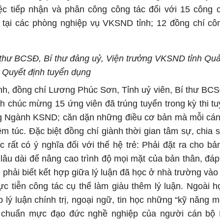
ệc tiếp nhận và phân công công tác đối với 15 công 
tại các phòng nghiệp vụ VKSND tỉnh; 12 đồng chí côn
 thư BCSĐ, Bí thư đảng uỷ, Viện trưởng VKSND tỉnh Qu
o Quyết định tuyển dụng
định, đồng chí Lương Phúc Sơn, Tỉnh uỷ viên, Bí thư BCS
chúc mừng 15 ứng viên đã trúng tuyển trong kỳ thi t
ong Ngành KSND; căn dặn những điều cơ bản mà mỗi cá
túc. Đặc biệt đồng chí giành thời gian tâm sự, chia s
 rất có ý nghĩa đối với thế hệ trẻ: Phải đặt ra cho bả
âu dài để nâng cao trình độ mọi mặt của bản thân, đá
phải biết kết hợp giữa lý luận đã học ở nhà trường vào 
hực tiễn công tác cụ thể làm giàu thêm lý luận. Ngoài h
 lý luận chính trị, ngoại ngữ, tin học những “kỹ năng 
 chuẩn mực đạo đức nghề nghiệp của người cán bộ 