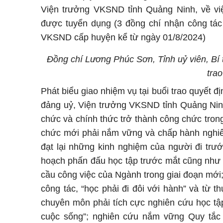
Viện trưởng VKSND tỉnh Quảng Ninh, về vi
được tuyển dụng (3 đồng chí nhận công tác 
VKSND cấp huyện kể từ ngày 01/8/2024)
Đồng chí Lương Phúc Sơn, Tỉnh uỷ viên, Bí
tra
Phát biểu giao nhiệm vụ tại buổi trao quyết 
đảng uỷ, Viện trưởng VKSND tỉnh Quảng Ninh 
chức và chính thức trở thành công chức tr
chức mới phải nắm vững và chấp hành nghiêm 
đạt lại những kinh nghiệm của người đi trước
hoạch phấn đấu học tập trước mắt cũng như l
cầu công việc của Ngành trong giai đoạn mới; 
công tác, “học phải đi đôi với hành” và từ t
chuyên môn phải tích cực nghiên cứu học tập
cuộc sống”; nghiên cứu nắm vững Quy tắc