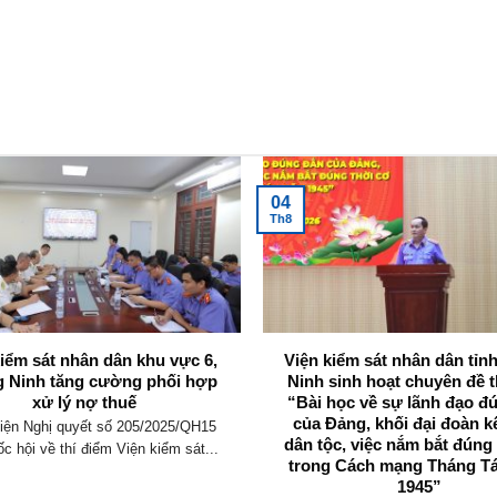
04
Th8
kiểm sát nhân dân khu vực 6,
Viện kiểm sát nhân dân tỉ
 Ninh tăng cường phối hợp
Ninh sinh hoạt chuyên đề t
xử lý nợ thuế
“Bài học về sự lãnh đạo đ
của Đảng, khối đại đoàn k
iện Nghị quyết số 205/2025/QH15
dân tộc, việc nắm bắt đúng
c hội về thí điểm Viện kiểm sát...
trong Cách mạng Tháng T
1945”