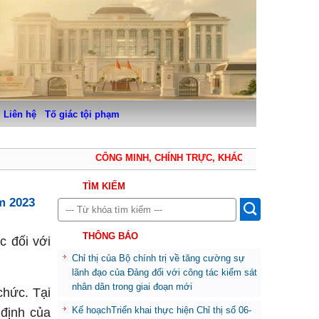
Liên hệ
Tố giác tội phạm
CÔNG MINH, CHÍNH TRỰC, KHÁCH QUAN, THẬN TRỌ
TÌM KIẾM
m 2023
THÔNG BÁO
c đối với
Chỉ thị của Bộ chính trị về tăng cường sự
lãnh đạo của Đảng đối với công tác kiểm sát
nhân dân trong giai đoạn mới
chức. Tại
Kế hoạchTriển khai thực hiện Chỉ thị số 06-
 định của