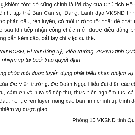
ng,khiêm tốn” đó cũng chính là lời dạy của Chủ tịch Hồ
̣nh, tập thể Ban Cán sự Đảng, Lãnh đạo VKSND tỉnh 
c phấn đấu, rèn luyện, có môi trường tốt nhất để phát t
ộc sau khi tiếp nhận công chức mới được điều động p
g dẫn kèm cặp, bắt tay chỉ việc cụ thể.
 thư BCSĐ, Bí thư đảng uỷ, Viện trưởng VKSND tỉnh Qu
 nhiệm vụ tại buổi trao quyết định
ông chức mới được tuyển dụng phát biểu nhận nhiệm vụ
 của đ/c Viện trưởng, đ/c Đoàn Ngọc Hiếu đại diện các c
, cảm ơn và hứa sẽ tiếp thu, thực hiện nghiêm túc, cá
ấu, nỗ lực rèn luyện nâng cao bản lĩnh chính trị, trình 
 nhiệm vụ được giao.
Phòng 15 VKSND tỉnh Qu