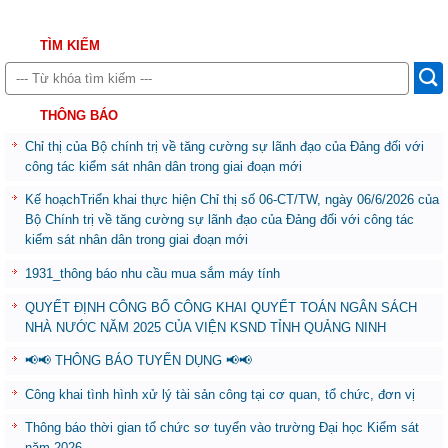
TÌM KIẾM
THÔNG BÁO
Chỉ thị của Bộ chính trị về tăng cường sự lãnh đạo của Đảng đối với
công tác kiểm sát nhân dân trong giai đoạn mới
Kế hoạchTriển khai thực hiện Chỉ thị số 06-CT/TW, ngày 06/6/2026 của
Bộ Chính trị về tăng cường sự lãnh đạo của Đảng đối với công tác
kiểm sát nhân dân trong giai đoạn mới
1931_thông báo nhu cầu mua sắm máy tính
QUYẾT ĐỊNH CÔNG BỐ CÔNG KHAI QUYẾT TOÁN NGÂN SÁCH
NHÀ NƯỚC NĂM 2025 CỦA VIỆN KSND TỈNH QUẢNG NINH
📢📢 THÔNG BÁO TUYỂN DỤNG 📢📢
Công khai tình hình xử lý tài sản công tại cơ quan, tổ chức, đơn vị
Thông báo thời gian tổ chức sơ tuyển vào trường Đại học Kiểm sát
năm 2026