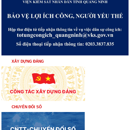
XÂY DỰNG ĐẢNG
CHUYỂN ĐỔI SỐ