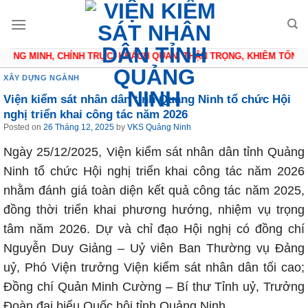
Skip
to
content
NG MINH, CHÍNH TRỰC, KHÁCH QUAN, THẬN TRỌNG, KHIÊM TỐN
XÂY DỰNG NGÀNH
Viện kiểm sát nhân dân tỉnh Quảng Ninh tổ chức Hội
nghị triển khai công tác năm 2026
Posted on
26 Tháng 12, 2025
by
VKS Quảng Ninh
Ngày 25/12/2025, Viện kiểm sát nhân dân tỉnh Quảng
Ninh tổ chức Hội nghị triển khai công tác năm 2026
nhằm đánh giá toàn diện kết quả công tác năm 2025,
đồng thời triển khai phương hướng, nhiệm vụ trọng
tâm năm 2026. Dự và chỉ đạo Hội nghị có đồng chí
Nguyễn Duy Giảng – Uỷ viên Ban Thường vụ Đảng
uỷ, Phó Viện trưởng Viện kiểm sát nhân dân tối cao;
Đồng chí Quản Minh Cường – Bí thư Tỉnh uỷ, Trưởng
Đoàn đại biểu Quốc hội tỉnh Quảng Ninh.