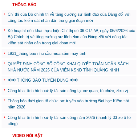
THÔNG BÁO
Chỉ thị của Bộ chính trị về tăng cường sự lãnh đạo của Đảng đối với
công tác kiểm sát nhân dân trong giai đoạn mới
Kế hoạchTriển khai thực hiện Chỉ thị số 06-CT/TW, ngày 06/6/2026 của
Bộ Chính trị về tăng cường sự lãnh đạo của Đảng đối với công tác
kiểm sát nhân dân trong giai đoạn mới
1931_thông báo nhu cầu mua sắm máy tính
QUYẾT ĐỊNH CÔNG BỐ CÔNG KHAI QUYẾT TOÁN NGÂN SÁCH
NHÀ NƯỚC NĂM 2025 CỦA VIỆN KSND TỈNH QUẢNG NINH
📢📢 THÔNG BÁO TUYỂN DỤNG 📢📢
Công khai tình hình xử lý tài sản công tại cơ quan, tổ chức, đơn vị
Thông báo thời gian tổ chức sơ tuyển vào trường Đại học Kiểm sát
năm 2026
Công khai tình hình xử lý tài sản công năm 2026 (thanh lý 03 xe ô tô
công)
VIDEO NỔI BẬT