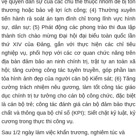
vệ quyền dân sự của các chủ thể thuộc nhóm dễ bị tổn
thương hoặc bảo vệ lợi ích công; (4) Thường xuyên
tiến hành rà soát án tạm đình chỉ trong lĩnh vực hình
sự, dân sự; (5) Phát động các phong trào thi đua lập
thành tích chào mừng Đại hội đại biểu toàn quốc lần
thứ XIV của Đảng, gắn với thực hiện các chỉ tiêu
nghiệp vụ, phối hợp với các cơ quan chức năng trên
địa bàn đảm bảo an ninh chính trị, trật tự an toàn xã
hội; tăng cường công tác tuyên truyền, góp phần lan
tỏa hình ảnh đẹp của người cán bộ Kiểm sát; (6) Tăng
cường trách nhiệm nêu gương, làm tốt công tác giáo
dục chính trị tư tưởng cho cán bộ công chức, đặc biệt
là cán bộ trẻ; công tác đánh giá cán bộ đảm bảo thực
chất và thông qua bộ chỉ số (KPI); Siết chặt kỷ luật, kỷ
cương trong thực thi công vụ.
Sau 1/2 ngày làm việc khẩn trương, nghiêm túc và