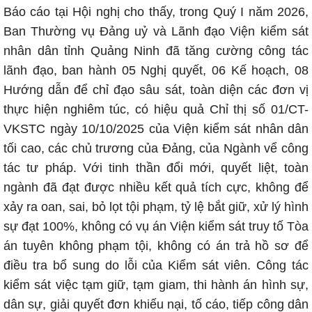
Báo cáo tại Hội nghị cho thấy, trong Quý I năm 2026,
Ban Thường vụ Đảng uỷ và Lãnh đạo Viện kiểm sát
nhân dân tỉnh Quảng Ninh đã tăng cường công tác
lãnh đạo, ban hành 05 Nghị quyết, 06 Kế hoạch, 08
Hướng dẫn để chỉ đạo sâu sát, toàn diện các đơn vị
thực hiện nghiêm túc, có hiệu quả Chỉ thị số 01/CT-
VKSTC ngày 10/10/2025 của Viện kiểm sát nhân dân
tối cao, các chủ trương của Đảng, của Ngành vể công
tác tư pháp. Với tinh thần đổi mới, quyết liệt, toàn
ngành đã đạt được nhiều kết quả tích cực, không để
xảy ra oan, sai, bỏ lọt tội phạm, tỷ lệ bắt giữ, xử lý hình
sự đạt 100%, không có vụ án Viện kiểm sát truy tố Tòa
án tuyên không phạm tội, không có án trả hồ sơ để
điều tra bổ sung do lỗi của Kiểm sát viên. Công tác
kiểm sát việc tạm giữ, tạm giam, thi hành án hình sự,
dân sự, giải quyết đơn khiếu nại, tố cáo, tiếp công dân