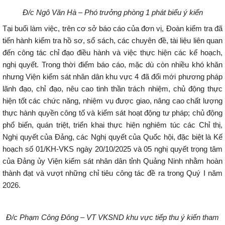
Đ/c Ngô Văn Hà – Phó trưởng phòng 1 phát biểu ý kiến
Tại buổi làm việc, trên cơ sở báo cáo của đơn vị, Đoàn kiểm tra đã
tiến hành kiểm tra hồ sơ, sổ sách, các chuyên đề, tài liệu liên quan
đến công tác chỉ đạo điều hành và việc thực hiện các kế hoạch,
nghị quyết. Trong thời điểm báo cáo, mặc dù còn nhiều khó khăn
nhưng Viện kiểm sát nhân dân khu vực 4 đã đổi mới phương pháp
lãnh đạo, chỉ đạo, nêu cao tinh thần trách nhiệm, chủ động thực
hiện tốt các chức năng, nhiệm vụ được giao, nâng cao chất lượng
thực hành quyền công tố và kiểm sát hoạt động tư pháp; chủ động
phổ biến, quán triệt, triển khai thực hiện nghiêm túc các Chỉ thị,
Nghị quyết của Đảng, các Nghị quyết của Quốc hội, đặc biệt là Kế
hoạch số 01/KH-VKS ngày 20/10/2025 và 05 nghị quyết trọng tâm
của Đảng ủy Viện kiểm sát nhân dân tỉnh Quảng Ninh nhằm hoàn
thành đạt và vượt những chỉ tiêu công tác đề ra trong Quý I năm
2026.
Đ/c Phạm Công Đông – VT VKSND khu vực tiếp thu ý kiến tham