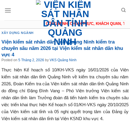
Skip
to
content
CÔNG MINH, CHÍNH TRỰC, KHÁCH QUAN, THẬN
XÂY DỰNG NGÀNH
Viện kiểm sát nhân dân tỉnh Quảng Ninh kiểm tra
chuyên sâu năm 2026 tại Viện kiểm sát nhân dân khu
vực 4
Posted on
5 Tháng 2, 2026
by
VKS Quảng Ninh
Thực hiện Kế hoạch số 10/KH-VKS ngày 16/01/2026 của Viện
kiểm sát nhân dân tỉnh Quảng Ninh về kiểm tra chuyên sâu năm
2026, Đoàn Kiểm tra của Viện kiểm sát nhân dân tỉnh Quảng Ninh
do đồng chí Đặng Đình Vang – Phó Viện trưởng Viện kiểm sát
nhân dân tỉnh làm Trưởng đoàn đã tiến hành kiểm tra chuyên sâu
việc triển khai thực hiện Kế hoạch số 01/KH-VKS ngày 20/10/2025
của Viện kiểm sát tỉnh và 05 nghị quyết trọng tâm của Đảng ủy
Viện kiểm sát nhân dân tỉnh tại Viện KSND khu vực 4.