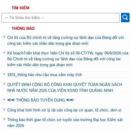
TÌM KIẾM
THÔNG BÁO
Chỉ thị của Bộ chính trị về tăng cường sự lãnh đạo của Đảng đối với
công tác kiểm sát nhân dân trong giai đoạn mới
Kế hoạchTriển khai thực hiện Chỉ thị số 06-CT/TW, ngày 06/6/2026 của
Bộ Chính trị về tăng cường sự lãnh đạo của Đảng đối với công tác
kiểm sát nhân dân trong giai đoạn mới
1931_thông báo nhu cầu mua sắm máy tính
QUYẾT ĐỊNH CÔNG BỐ CÔNG KHAI QUYẾT TOÁN NGÂN SÁCH
NHÀ NƯỚC NĂM 2025 CỦA VIỆN KSND TỈNH QUẢNG NINH
📢📢 THÔNG BÁO TUYỂN DỤNG 📢📢
Công khai tình hình xử lý tài sản công tại cơ quan, tổ chức, đơn vị
Thông báo thời gian tổ chức sơ tuyển vào trường Đại học Kiểm sát
năm 2026