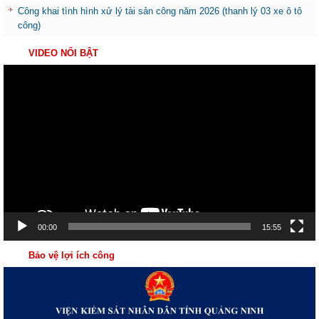
Công khai tình hình xử lý tài sản công năm 2026 (thanh lý 03 xe ô tô
công)
VIDEO NỔI BẬT
Trình
chơi
Video
00:00
15:55
Bảo vệ lợi ích công