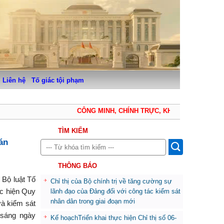
Liên hệ
Tố giác tội phạm
CÔNG MINH, CHÍNH TRỰC, KHÁCH QUAN, THẬN 
TÌM KIẾM
án
THÔNG BÁO
 Bộ luật Tố
Chỉ thị của Bộ chính trị về tăng cường sự
ực hiện Quy
lãnh đạo của Đảng đối với công tác kiểm sát
nhân dân trong giai đoạn mới
và kiểm sát
 sáng ngày
Kế hoạchTriển khai thực hiện Chỉ thị số 06-