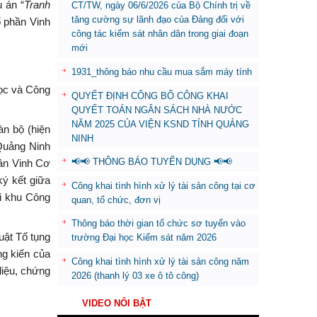
 án “
Tranh
CT/TW, ngày 06/6/2026 của Bộ Chính trị về
tăng cường sự lãnh đạo của Đảng đối với
 phần Vinh
công tác kiểm sát nhân dân trong giai đoạn
mới
1931_thông báo nhu cầu mua sắm máy tính
học và Công
QUYẾT ĐỊNH CÔNG BỐ CÔNG KHAI
QUYẾT TOÁN NGÂN SÁCH NHÀ NƯỚC
NĂM 2025 CỦA VIỆN KSND TỈNH QUẢNG
àn bộ (hiện
NINH
Quảng Ninh
📢📢 THÔNG BÁO TUYỂN DỤNG 📢📢
hần Vinh Cơ
ký kết giữa
Công khai tình hình xử lý tài sản công tại cơ
ại khu Công
quan, tổ chức, đơn vị
Thông báo thời gian tổ chức sơ tuyển vào
uật Tố tụng
trường Đại học Kiểm sát năm 2026
ng kiến của
Công khai tình hình xử lý tài sản công năm
liệu, chứng
2026 (thanh lý 03 xe ô tô công)
VIDEO NỔI BẬT