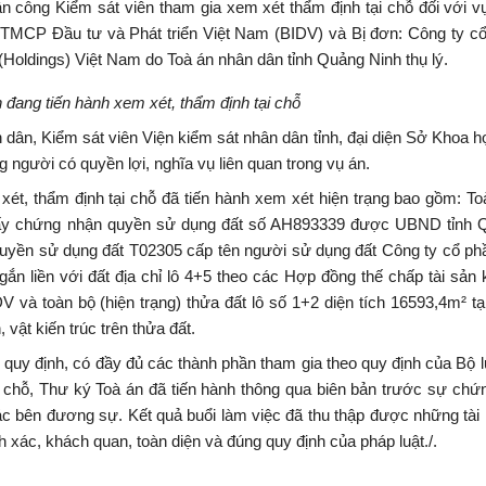
 công Kiểm sát viên tham gia xem xét thẩm định tại chỗ đối với vụ
TMCP Đầu tư và Phát triển Việt Nam (BIDV) và Bị đơn: Công ty cổ
ldings) Việt Nam do Toà án nhân dân tỉnh Quảng Ninh thụ lý.
 đang tiến hành xem xét, thẩm định tại chỗ
dân, Kiểm sát viên Viện kiểm sát nhân dân tỉnh, đại diện Sở Khoa 
người có quyền lợi, nghĩa vụ liên quan trong vụ án.
xét, thẩm định tại chỗ đã tiến hành xem xét hiện trạng bao gồm: To
o Giấy chứng nhận quyền sử dụng đất số AH893339 được UBND tỉnh 
quyền sử dụng đất T02305 cấp tên người sử dụng đất Công ty cổ p
gắn liền với đất địa chỉ lô 4+5 theo các Hợp đồng thế chấp tài sản 
và toàn bộ (hiện trạng) thửa đất lô số 1+2 diện tích 16593,4m² t
 vật kiến trúc trên thửa đất.
 quy định, có đầy đủ các thành phần tham gia theo quy định của Bộ l
i chỗ, Thư ký Toà án đã tiến hành thông qua biên bản trước sự chứ
ác bên đương sự. Kết quả buổi làm việc đã thu thập được những tài 
 xác, khách quan, toàn diện và đúng quy định của pháp luật./.