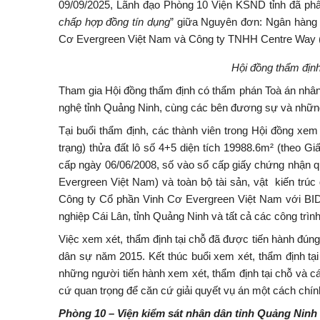
09/09/2025, Lãnh đạo Phòng 10 Viện KSND tỉnh đã phân
chấp hợp đồng tín dụng
” giữa Nguyên đơn: Ngân hàng 
Cơ Evergreen Việt Nam và Công ty TNHH Centre Way (Ho
Hội đồng thẩm định
Tham gia Hội đồng thẩm định có thẩm phán Toà án nhân 
nghệ tỉnh Quảng Ninh, cùng các bên đương sự và những 
Tại buổi thẩm định, các thành viên trong Hội đồng xem 
trạng) thửa đất lô số 4+5 diện tích 19988.6m² (the
cấp ngày 06/06/2008, số vào sổ cấp giấy chứng nhận 
Evergreen Việt Nam) và toàn bộ tài sản, vật kiến trúc 
Công ty Cổ phần Vinh Cơ Evergreen Việt Nam với BIDV 
nghiệp Cái Lân, tỉnh Quảng Ninh và tất cả các công trình,
Việc xem xét, thẩm định tại chỗ đã được tiến hành đúng
dân sự năm 2015. Kết thúc buổi xem xét, thẩm định tạ
những người tiến hành xem xét, thẩm định tại chỗ và c
cứ quan trọng để căn cứ giải quyết vụ án một cách chính
Phòng 10 – Viện kiểm sát nhân dân tỉnh Quảng Ninh