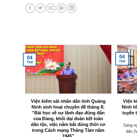
Tin tức mới nhất
04
04
Th8
Th8
 Viện
Viện kiểm sát nhân dân tỉnh Quảng
Viện k
g Ninh
Ninh sinh hoạt chuyên đề tháng 8:
Ninh t
 tham
“Bài học về sự lãnh đạo đúng đắn
tuyến 
thảo Bộ
của Đảng, khối đại đoàn kết toàn
đổi)
dân tộc, việc nắm bắt đúng thời cơ
Sáng ng
trong Cách mạng Tháng Tám năm
uốc hội
dân (
1945”