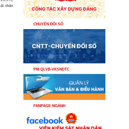
dân tối...
sát nhân
CHUYỂN ĐỔI SỐ
PM QLVB-VKSNDTC
FANPAGE NGÀNH