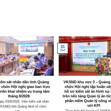
31
Th7
iểm sát nhân dân tỉnh Quảng
VKSND khu vực 3 – Quảng 
ổ chức Hội nghị giao ban trực
chức Hội nghị tập huấn x
triển khai nhiệm vụ trọng tâm
hồ sơ kiểm sát án hình sự 
tháng 8/2026
trên nền tảng Quản lý án hì
phần mềm Quản lý công vi
ày 03/8/2026, Viện kiểm sát nhân
với KPI
VKSND) tỉnh Quảng Ninh tổ chức
Thực hiện Kế hoạch số 110/K