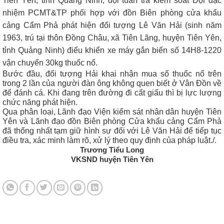
Tiên Yên, tỉnh Quảng Ninh, đội tuần tra kiểm soát Đội đặc
nhiệm PCMT&TP phối hợp với đồn Biên phòng cửa khẩu
cảng Cẩm Phả phát hiện đối tượng
Lê Văn Hải (sinh năm
1963, trú tại thôn Đồng Châu, xã Tiên Lãng, huyện Tiên Yên,
tỉnh Quảng Ninh) điểu khiển xe máy gắn biển số 14H8-1220
vận chuyển 30kg thuốc nổ.
Bước đầu, đối tượng Hải khai nhận mua số thuốc nổ trên
trong 2 lần của người đàn ông không quen biết ở Vân Đồn về
để đánh cá. Khi đang trên đường đi cất giấu thì bị lực lượng
chức năng phát hiện.
Qua phân loại, Lãnh đạo Viện kiểm sát nhân dân huyện Tiên
Yên và Lãnh đạo đồn Biên phòng Cửa khẩu cảng Cẩm Phả
đã thống nhất tạm giữ hình sự đối với Lê Văn Hải để tiếp tục
điều tra, xác minh làm rõ, xử lý theo quy định của pháp luật./.
Trương Tiểu Long
VKSND huyện Tiên Yên