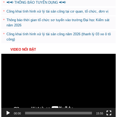
📢📢 THÔNG BÁO TUYỂN DỤNG 📢📢
Công khai tình hình xử lý tài sản công tại cơ quan, tổ chức, đơn vị
Thông báo thời gian tổ chức sơ tuyển vào trường Đại học Kiểm sát
năm 2026
Công khai tình hình xử lý tài sản công năm 2026 (thanh lý 03 xe ô tô
công)
VIDEO NỔI BẬT
Trình
chơi
Video
00:00
15:55