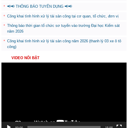
📢📢 THÔNG BÁO TUYỂN DỤNG 📢📢
Công khai tình hình xử lý tài sản công tại cơ quan, tổ chức, đơn vị
Thông báo thời gian tổ chức sơ tuyển vào trường Đại học Kiểm sát
năm 2026
Công khai tình hình xử lý tài sản công năm 2026 (thanh lý 03 xe ô tô
công)
VIDEO NỔI BẬT
Trình
chơi
Video
00:00
15:55