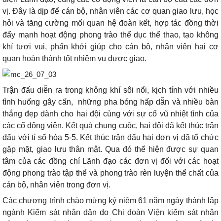
vị. Đây là dịp để cán bộ, nhân viên các cơ quan giao lưu, học
hỏi và tăng cường mối quan hệ đoàn kết, hợp tác đồng thời
đẩy mạnh hoạt động phong trào thể dục thể thao, tạo không
khí tươi vui, phấn khởi giúp cho cán bộ, nhân viên hai cơ
quan hoàn thành tốt nhiệm vụ được giao.
Trận đấu diễn ra trong không khí sôi nổi, kịch tính với nhiều
tình huống gây cấn,
những pha bóng hấp dẫn và nhiều bàn
thắng đẹp dành cho hai đội cùng với sự cổ vũ nhiệt tình của
các cổ động viên. Kết quả chung cuộc, hai đội đã kết thúc trận
đấu với tỉ số hòa 5-5. Kết thúc trận đấu hai đơn vị đã tổ chức
gặp mặt, giao lưu thân mật. Qua đó thể hiện được sự quan
tâm của các đồng chí Lãnh đạo các đơn vị đối với các hoạt
động phong trào tập thể và phong trào rèn luyện thể chất của
cán bộ, nhân viên trong đơn vị.
Các chương trình chào mừng kỷ niệm 61 năm ngày thành lập
ngành Kiểm sát nhân dân do Chi đoàn Viện kiểm sát nhân