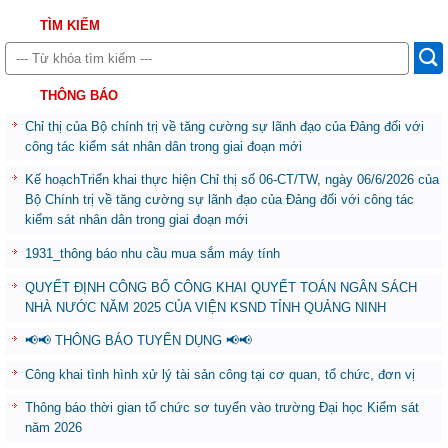
TÌM KIẾM
THÔNG BÁO
Chỉ thị của Bộ chính trị về tăng cường sự lãnh đạo của Đảng đối với
công tác kiểm sát nhân dân trong giai đoạn mới
Kế hoạchTriển khai thực hiện Chỉ thị số 06-CT/TW, ngày 06/6/2026 của
Bộ Chính trị về tăng cường sự lãnh đạo của Đảng đối với công tác
kiểm sát nhân dân trong giai đoạn mới
1931_thông báo nhu cầu mua sắm máy tính
QUYẾT ĐỊNH CÔNG BỐ CÔNG KHAI QUYẾT TOÁN NGÂN SÁCH
NHÀ NƯỚC NĂM 2025 CỦA VIỆN KSND TỈNH QUẢNG NINH
📢📢 THÔNG BÁO TUYỂN DỤNG 📢📢
Công khai tình hình xử lý tài sản công tại cơ quan, tổ chức, đơn vị
Thông báo thời gian tổ chức sơ tuyển vào trường Đại học Kiểm sát
năm 2026