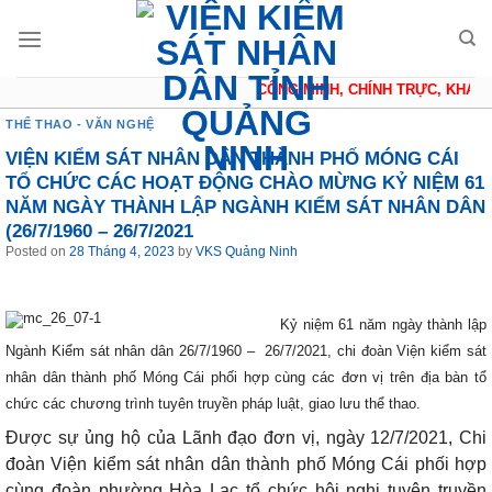
Skip
to
content
CÔNG MINH, CHÍNH TRỰC, KHÁCH 
THỂ THAO - VĂN NGHỆ
VIỆN KIỂM SÁT NHÂN DÂN THÀNH PHỐ MÓNG CÁI
TỔ CHỨC CÁC HOẠT ĐỘNG CHÀO MỪNG KỶ NIỆM 61
NĂM NGÀY THÀNH LẬP NGÀNH KIỂM SÁT NHÂN DÂN
(26/7/1960 – 26/7/2021
Posted on
28 Tháng 4, 2023
by
VKS Quảng Ninh
Kỷ niệm 61 năm ngày thành lập
Ngành Kiểm sát nhân dân 26/7/1960 –
26/7/2021, chi đoàn Viện kiểm sát
nhân dân thành phố Móng Cái phối hợp cùng các đơn vị trên địa bàn tổ
chức các chương trình tuyên truyền pháp luật, giao lưu thể thao.
Được sự ủng hộ của Lãnh đạo đơn vị, ngày 12/7/2021, Chi
đoàn Viện kiểm sát nhân dân thành phố Móng Cái phối hợp
cùng đoàn phường Hòa Lạc tổ chức hội nghị tuyên truyền