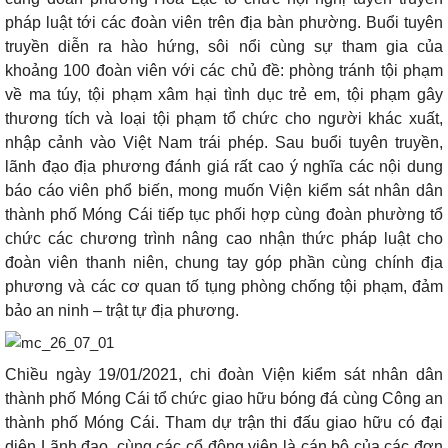
pháp luật tới các đoàn viên trên địa bàn phường. Buổi tuyên
truyền diễn ra hào hứng, sôi nổi cùng sự tham gia của
khoảng 100 đoàn viên với các chủ đề: phòng tránh tội phạm
về ma túy, tội phạm xâm hại tình dục trẻ em, tội phạm gây
thương tích và loại tội phạm tổ chức cho người khác xuất,
nhập cảnh vào Việt Nam trái phép. Sau buổi tuyên truyền,
lãnh đạo địa phương đánh giá rất cao ý nghĩa các nội dung
báo cáo viên phổ biến, mong muốn Viện kiểm sát nhân dân
thành phố Móng Cái tiếp tục phối hợp cùng đoàn phường tổ
chức các chương trình nâng cao nhận thức pháp luật cho
đoàn viên thanh niên, chung tay góp phần cùng chính địa
phương và các cơ quan tố tụng phòng chống tội phạm, đảm
bảo an ninh – trật tự địa phương.
Chiều ngày 19/01/2021, chi đoàn Viện kiểm sát nhân dân
thành phố Móng Cái tổ chức giao hữu bóng đá cùng Công an
thành phố Móng Cái. Tham dự trận thi đấu giao hữu có đại
diện Lãnh đạo, cùng các cổ động viên là cán bộ của các đơn