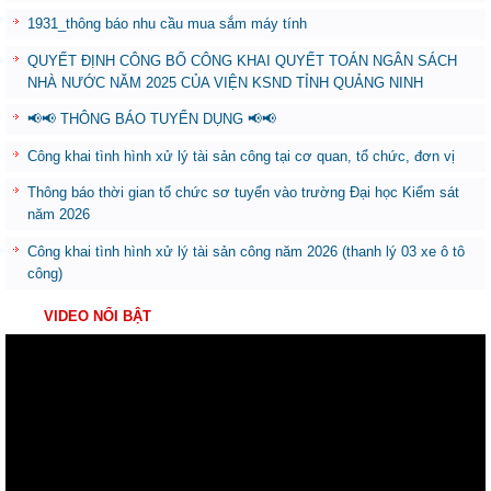
1931_thông báo nhu cầu mua sắm máy tính
QUYẾT ĐỊNH CÔNG BỐ CÔNG KHAI QUYẾT TOÁN NGÂN SÁCH
NHÀ NƯỚC NĂM 2025 CỦA VIỆN KSND TỈNH QUẢNG NINH
📢📢 THÔNG BÁO TUYỂN DỤNG 📢📢
Công khai tình hình xử lý tài sản công tại cơ quan, tổ chức, đơn vị
Thông báo thời gian tổ chức sơ tuyển vào trường Đại học Kiểm sát
năm 2026
Công khai tình hình xử lý tài sản công năm 2026 (thanh lý 03 xe ô tô
công)
VIDEO NỔI BẬT
Trình
chơi
Video