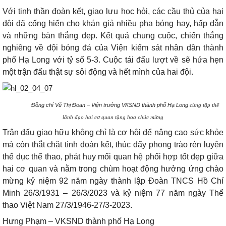
Với tinh thần đoàn kết, giao lưu học hỏi, các cầu thủ của hai
đội đã cống hiến cho khán giả nhiều pha bóng hay, hấp dẫn
và những bàn thắng đẹp. Kết quả chung cuộc, chiến thắng
nghiêng về đội bóng đá của Viện kiểm sát nhân dân thành
phố Hạ Long với tỷ số 5-3. Cuộc tái đấu lượt về sẽ hứa hẹn
một trận đấu thật sự sôi động và hết mình của hai đội.
Đồng chí Vũ Thị Đoan – Viện trưởng VKSND thành phố Hạ Long
cùng tập thể
lãnh đạo hai cơ quan tặng hoa chúc mừng
Trận đấu giao hữu không chỉ là cơ hội để nâng cao sức khỏe
mà còn thắt chặt tình đoàn kết, thúc đẩy phong trào rèn luyện
thể dục thể thao, phát huy mối quan hệ phối hợp tốt đẹp giữa
hai cơ quan và nằm trong chùm hoạt động hưởng ứng chào
mừng kỷ niệm 92 năm ngày thành lập Đoàn TNCS Hồ Chí
Minh 26/3/1931 – 26/3/2023 và kỷ niệm 77 năm ngày Thể
thao Việt Nam 27/3/1946-27/3-2023.
Hưng Phạm – VKSND thành phố Hạ Long