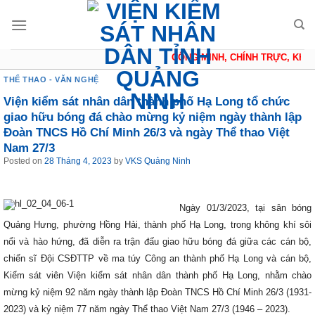
Skip
to
content
CÔNG MINH, CHÍNH TRỰC, KHÁC
THỂ THAO - VĂN NGHỆ
Viện kiểm sát nhân dân thành phố Hạ Long tổ chức
giao hữu bóng đá chào mừng kỷ niệm ngày thành lập
Đoàn TNCS Hồ Chí Minh 26/3 và ngày Thể thao Việt
Nam 27/3
Posted on
28 Tháng 4, 2023
by
VKS Quảng Ninh
Ngày 01/3/2023, tại sân bóng
Quảng Hưng, phường Hồng Hải, thành phố Hạ Long, trong không khí sôi
nổi và hào hứng, đã diễn ra trận đấu giao hữu bóng đá giữa các cán bộ,
chiến sĩ Đội CSĐTTP về ma túy Công an thành phố Hạ Long và cán bộ,
Kiểm sát viên Viện kiểm sát nhân dân thành phố Hạ Long, nhằm chào
mừng kỷ niệm 92 năm ngày thành lập Đoàn TNCS Hồ Chí Minh 26/3 (1931-
2023) và kỷ niệm 77 năm ngày Thể thao Việt Nam 27/3 (1946 – 2023).