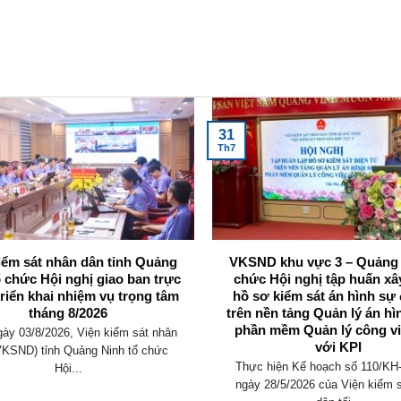
31
Th7
iểm sát nhân dân tỉnh Quảng
VKSND khu vực 3 – Quảng 
ổ chức Hội nghị giao ban trực
chức Hội nghị tập huấn x
triển khai nhiệm vụ trọng tâm
hồ sơ kiểm sát án hình sự 
tháng 8/2026
trên nền tảng Quản lý án hì
phần mềm Quản lý công vi
ày 03/8/2026, Viện kiểm sát nhân
với KPI
VKSND) tỉnh Quảng Ninh tổ chức
Thực hiện Kế hoạch số 110/K
Hội...
ngày 28/5/2026 của Viện kiểm 