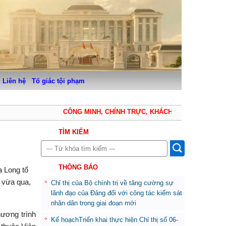
Liên hệ
Tố giác tội phạm
CÔNG MINH, CHÍNH TRỰC, KHÁCH QUAN, THẬN TRỌN
TÌM KIẾM
THÔNG BÁO
ạ Long tổ
 vừa qua,
Chỉ thị của Bộ chính trị về tăng cường sự
lãnh đạo của Đảng đối với công tác kiểm sát
nhân dân trong giai đoạn mới
ương trình
Kế hoạchTriển khai thực hiện Chỉ thị số 06-