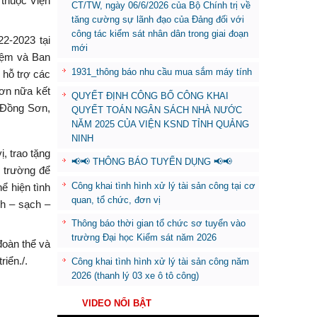
 thuộc Viện
CT/TW, ngày 06/6/2026 của Bộ Chính trị về
tăng cường sự lãnh đạo của Đảng đối với
công tác kiểm sát nhân dân trong giai đoạn
2-2023 tại
mới
hiệm và Ban
1931_thông báo nhu cầu mua sắm máy tính
 hỗ trợ các
hơn nữa kết
QUYẾT ĐỊNH CÔNG BỐ CÔNG KHAI
, Đồng Sơn,
QUYẾT TOÁN NGÂN SÁCH NHÀ NƯỚC
NĂM 2025 CỦA VIỆN KSND TỈNH QUẢNG
NINH
, trao tặng
📢📢 THÔNG BÁO TUYỂN DỤNG 📢📢
n trường để
Công khai tình hình xử lý tài sản công tại cơ
ể hiện tình
quan, tổ chức, đơn vị
nh – sạch –
Thông báo thời gian tổ chức sơ tuyển vào
trường Đại học Kiểm sát năm 2026
đoàn thể và
riển./.
Công khai tình hình xử lý tài sản công năm
2026 (thanh lý 03 xe ô tô công)
VIDEO NỔI BẬT