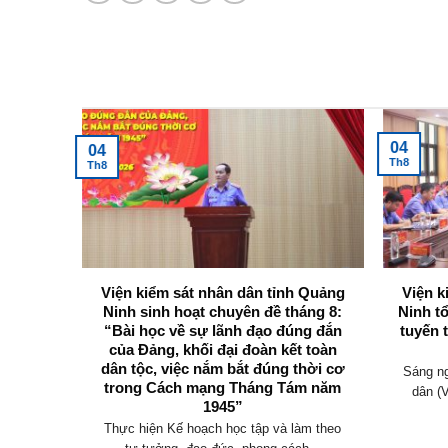
Tin tức mới nhất
04
04
Th8
Th8
 Viện
Viện kiểm sát nhân dân tỉnh Quảng
Viện k
g Ninh
Ninh sinh hoạt chuyên đề tháng 8:
Ninh t
 tham
“Bài học về sự lãnh đạo đúng đắn
tuyến 
thảo Bộ
của Đảng, khối đại đoàn kết toàn
đổi)
dân tộc, việc nắm bắt đúng thời cơ
Sáng ng
trong Cách mạng Tháng Tám năm
uốc hội
dân (
1945”
 dân...
Thực hiện Kế hoạch học tập và làm theo