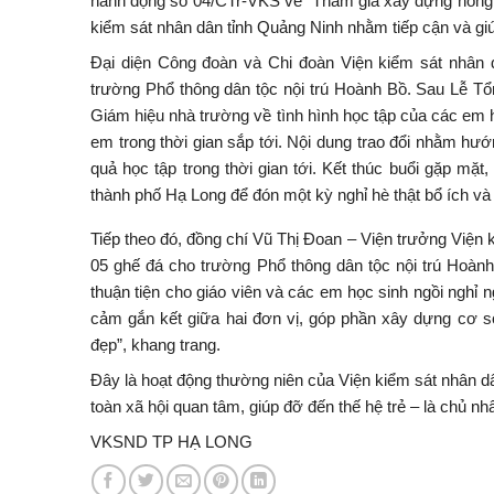
hành động số 04/CTr-VKS về “Tham gia xây dựng nông t
kiểm sát nhân dân tỉnh Quảng Ninh nhằm tiếp cận và gi
Đại diện Công đoàn và Chi đoàn Viện kiểm sát nhân 
trường Phổ thông dân tộc nội trú Hoành Bồ. Sau Lễ Tổ
Giám hiệu nhà trường về tình hình học tập của các em
em trong thời gian sắp tới. Nội dung trao đổi nhằm hư
quả học tập trong thời gian tới. Kết thúc buổi gặp m
thành phố Hạ Long để đón một kỳ nghỉ hè thật bổ ích và 
Tiếp theo đó, đồng chí Vũ Thị Đoan – Viện trưởng Viện k
05 ghế đá cho trường Phổ thông dân tộc nội trú Hoàn
thuận tiện cho giáo viên và các em học sinh ngồi nghỉ ng
cảm gắn kết giữa hai đơn vị, góp phần xây dựng cơ sở
đẹp”, khang trang.
Đây là hoạt động thường niên của Viện kiểm sát nhân d
toàn xã hội quan tâm, giúp đỡ đến thế hệ trẻ – là chủ nhâ
VKSND TP HẠ LONG