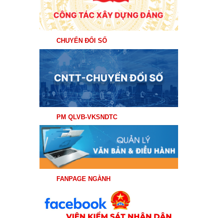
CHUYỂN ĐỔI SỐ
PM QLVB-VKSNDTC
FANPAGE NGÀNH