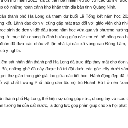
hôn mới năm 2021” đã cụ thể hoá nhiệm vụ đối với các đơn vị trực
úp đỡ những hoàn cảnh khó khăn trên địa bàn tỉnh Quảng Ninh.
dân thành phố Hạ Long đã tham dự buổi Lễ Tổng kết năm học 202
ng kết, Lãnh đạo đơn vị cũng gặp mặt trao đổi với giáo viên chủ n
 học sinh do đơn vị đỡ đầu trong năm học vừa qua và phương hướng
ớng tới mục tiêu chung là định hướng giúp các em có thể nâng cao 
ặt, đoàn đã đưa các cháu về tận nhà tại các xã vùng cao Đồng Lâm
có ý nghĩa.
iểm sát nhân dân thành phố Hạ Long đã trực tiếp thay mặt cho đơn vị
h Bồ, những ghế đá này được bố trí đặt dưới các gốc cây dưới sâ
ơi, thư giãn trong giờ giải lao giữa các tiết học. Hành động đẹp đã th
 vật chất trường Phổ thông dân tộc nội trú Hoành Bồ trở nên “xa
ân thành phố Hạ Long, thể hiện sự cùng góp sức, chung tay với các 
n tương lai của đất nước, là động lực góp phần giúp cho xã hội phát t