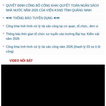
QUYẾT ĐỊNH CÔNG BỐ CÔNG KHAI QUYẾT TOÁN NGÂN SÁCH
NHÀ NƯỚC NĂM 2025 CỦA VIỆN KSND TỈNH QUẢNG NINH
📢📢 THÔNG BÁO TUYỂN DỤNG 📢📢
Công khai tình hình xử lý tài sản công tại cơ quan, tổ chức, đơn vị
Thông báo thời gian tổ chức sơ tuyển vào trường Đại học Kiểm sát
năm 2026
Công khai tình hình xử lý tài sản công năm 2026 (thanh lý 03 xe ô tô
công)
VIDEO NỔI BẬT
Trình
chơi
Video