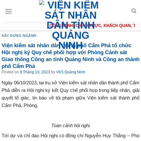
Skip
to
content
CÔNG MINH, CHÍNH TRỰC, KHÁCH QUAN, THẬN
XÂY DỰNG NGÀNH
Viện kiểm sát nhân dân thành phố Cẩm Phả tổ chức
Hội nghị ký Quy chế phối hợp với Phòng Cảnh sát
Giao thông Công an tỉnh Quảng Ninh và Công an thành
phố Cẩm Phả
Posted on
8 Tháng 10, 2023
by
VKS Quảng Ninh
Ngày 06/10/2023, tại trụ sở Viện kiểm sát nhân dân thành phố Cẩm
Phả diễn ra Hội nghị ký kết Quy chế phối hợp trong tiếp nhận, giải
quyết tố giác, tin báo về tội phạm giữa Viện kiểm sát thành phố
Cẩm Phả, Phòng.
Toàn cảnh hội nghị
Tới dự và chỉ đạo Hội nghị có đồng chí Nguyễn Huy Thắng – Phó