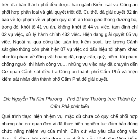
trên địa bàn thành phố đều được hai ngành Kiểm sát và Công an
phối hợp phân loại và giải quyết triệt để. Cụ thể, đã giải quyết 92 tin
báo về tội phạm về vi phạm quy định an toàn giao thông đường bộ,
trong đó, khởi tố 41 vụ án, không khởi tố 44 vụ việc, tạm đình chỉ
02 vụ việc, xử lý hành chính 432 việc. Hiện đang giải quyết 05 vụ
việc. Ngoài ra, qua công tác tuần tra, kiểm soát, lực lượng Cảnh
sát giao thông còn phát hiện 07 vụ việc có dấu hiệu tội phạm khác
như tội phạm về động vật hoang dã, nguy cấp, quý, hiếm, tội phạm
chống người thi hành công vụ… những vụ việc này đã chuyển đến
Cơ quan Cảnh sát điều tra Công an thành phố Cẩm Phả và Viện
kiểm sát nhân dân thành phố Cẩm Phả để giải quyết.
Đ/c Nguyễn Thị Kim Phượng – Phó Bí thư Thường trực Thành ủy
Cẩm Phả phát biểu
Quá trình thực hiện nhiệm vụ, mặc dù chưa có quy chế phối hợp
nhưng các cơ quan đơn vị đã thực hiện nghiêm túc đảm bảo đúng
chức năng nhiệm vụ của mình. Căn cứ vào yêu cầu công việc
thực tế, đồng thời nhận được sự nhất trí của Lãnh đạo Viện kiểm