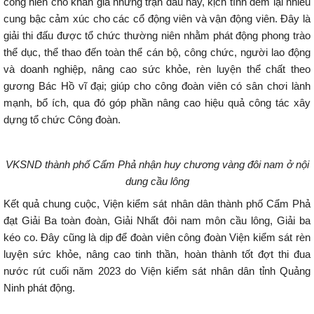
cống hiến cho khán giả những trận đấu hay, kịch tính đem lại nhiều
cung bậc cảm xúc cho các cổ động viên và vận động viên. Đây là
giải thi đấu được tổ chức thường niên nhằm phát động phong trào
thể dục, thể thao đến toàn thể cán bộ, công chức, người lao động
và doanh nghiệp, nâng cao sức khỏe, rèn luyện thể chất theo
gương Bác Hồ vĩ đại; giúp cho công đoàn viên có sân chơi lành
mạnh, bổ ích, qua đó góp phần nâng cao hiệu quả công tác xây
dựng tổ chức Công đoàn.
VKSND thành phố Cẩm Phả nhận huy chương vàng đôi nam ở nội
dung cầu lông
Kết quả chung cuộc, Viện kiểm sát nhân dân thành phố Cẩm Phả
đạt Giải Ba toàn đoàn, Giải Nhất đôi nam môn cầu lông, Giải ba
kéo co. Đây cũng là dịp để đoàn viên công đoàn Viện kiểm sát rèn
luyện sức khỏe, nâng cao tinh thần, hoàn thành tốt đợt thi đua
nước rút cuối năm 2023 do Viện kiểm sát nhân dân tỉnh Quảng
Ninh phát động.