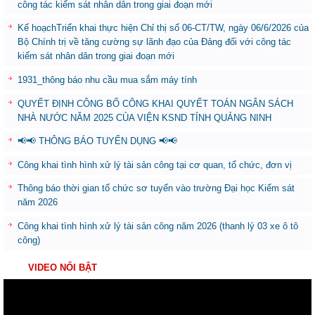
công tác kiểm sát nhân dân trong giai đoạn mới
Kế hoạchTriển khai thực hiện Chỉ thị số 06-CT/TW, ngày 06/6/2026 của
Bộ Chính trị về tăng cường sự lãnh đạo của Đảng đối với công tác
kiểm sát nhân dân trong giai đoạn mới
1931_thông báo nhu cầu mua sắm máy tính
QUYẾT ĐỊNH CÔNG BỐ CÔNG KHAI QUYẾT TOÁN NGÂN SÁCH
NHÀ NƯỚC NĂM 2025 CỦA VIỆN KSND TỈNH QUẢNG NINH
📢📢 THÔNG BÁO TUYỂN DỤNG 📢📢
Công khai tình hình xử lý tài sản công tại cơ quan, tổ chức, đơn vị
Thông báo thời gian tổ chức sơ tuyển vào trường Đại học Kiểm sát
năm 2026
Công khai tình hình xử lý tài sản công năm 2026 (thanh lý 03 xe ô tô
công)
VIDEO NỔI BẬT
Trình
chơi