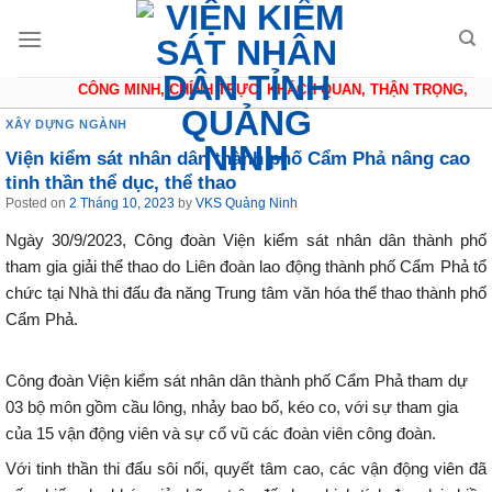
Skip
to
content
CÔNG MINH, CHÍNH TRỰC, KHÁCH QUAN, THẬN TRỌNG, KHI
XÂY DỰNG NGÀNH
Viện kiểm sát nhân dân thành phố Cẩm Phả nâng cao
tinh thần thể dục, thể thao
Posted on
2 Tháng 10, 2023
by
VKS Quảng Ninh
Ngày 30/9/2023, Công đoàn Viện kiểm sát nhân dân thành phố
tham gia giải thể thao do Liên đoàn lao động thành phố Cẩm Phả tổ
chức tại Nhà thi đấu đa năng Trung tâm văn hóa thể thao thành phố
Cẩm Phả.
Công đoàn Viện kiểm sát nhân dân thành phố Cẩm Phả tham dự
03 bộ môn gồm cầu lông, nhảy bao bố, kéo co, với sự tham gia
của 15 vận động viên và sự cổ vũ các đoàn viên công đoàn.
Với tinh thần thi đấu sôi nổi, quyết tâm cao, các vận động viên đã