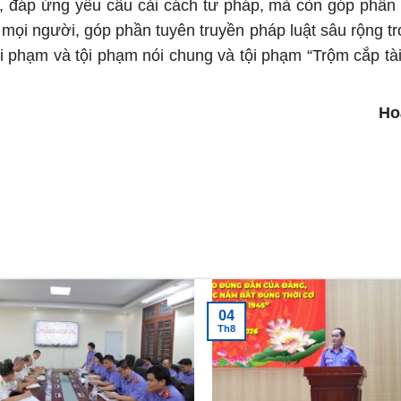
òa, đáp ứng yêu cầu cải cách tư pháp, mà còn góp phần 
o mọi người, góp phần tuyên truyền pháp luật sâu rộng t
i phạm và tội phạm nói chung và tội phạm “Trộm cắp tài
 Sơn 
04
Th8