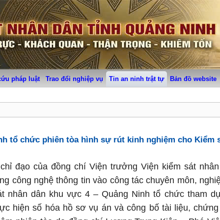
cứu pháp luật
Trao đổi nghiệp vụ
Tin an ninh trật tự
Bản đồ website
h tổ chức phiên tòa hình sự rút kinh nghiệm cho Kiểm s
hỉ đạo của đồng chí Viện trưởng Viện kiểm sát nhân
ng công nghệ thông tin vào công tác chuyên môn, nghi
át nhân dân khu vực 4 – Quảng Ninh tổ chức tham dự 
ực hiện số hóa hồ sơ vụ án và công bố tài liệu, chứn