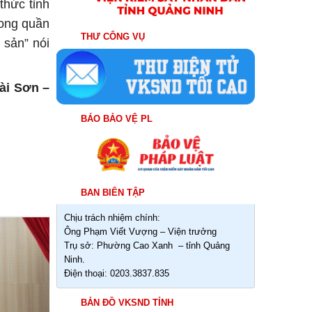
thức tỉnh
rong quần
THƯ CÔNG VỤ
 sản” nói
–
BÁO BẢO VỆ PL
BAN BIÊN TẬP
Chịu trách nhiệm chính:
Ông Phạm Viết Vượng – Viện trưởng
04
Trụ sở: Phường Cao Xanh – tỉnh Quảng
Th8
Ninh.
Điện thoại: 0203.3837.835
BẢN ĐỒ VKSND TỈNH