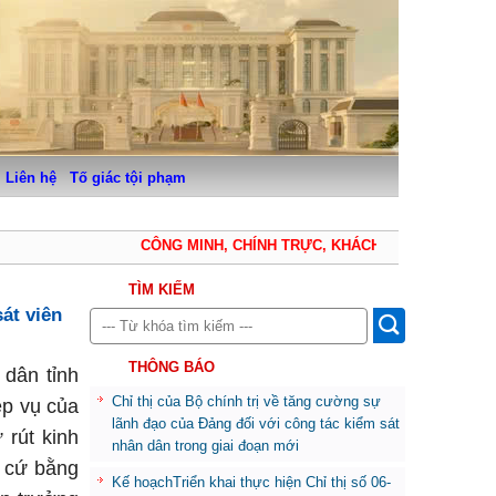
Liên hệ
Tố giác tội phạm
CÔNG MINH, CHÍNH TRỰC, KHÁCH QUAN, THẬN TRỌN
TÌM KIẾM
át viên
THÔNG BÁO
 dân tỉnh
Chỉ thị của Bộ chính trị về tăng cường sự
ệp vụ của
lãnh đạo của Đảng đối với công tác kiểm sát
rút kinh
nhân dân trong giai đoạn mới
g cứ bằng
Kế hoạchTriển khai thực hiện Chỉ thị số 06-