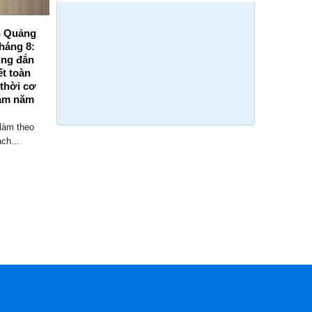
nh Quảng
Viện kiểm sát nhân dân tỉnh Quảng
háng 8:
Ninh tổ chức Hội nghị giao ban trực
úng đắn
tuyến triển khai nhiệm vụ trọng tâm
ết toàn
tháng 8/2026
 thời cơ
Sáng ngày 03/8/2026, Viện kiểm sát nhân
ám năm
dân (VKSND) tỉnh Quảng Ninh tổ chức
Hội...
làm theo
ch...