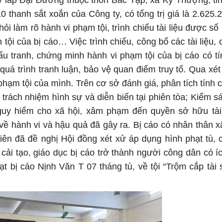
 lắp Đại Đường thuộc thôn Bắc Tập, xã Kỳ Thượng, tỉ
 thanh sắt xoắn của Công ty, có tổng trị giá là 2.625.
hỏi làm rõ hành vi phạm tội, trình chiếu tài liệu được số
 tội của bị cáo… Việc trình chiếu, công bố các tài liệu,
ấu tranh, chứng minh hành vi phạm tội của bị cáo có tí
quá trình tranh luận, bảo vệ quan điểm truy tố. Qua xét
phạm tội của mình. Trên cơ sở đánh giá, phân tích tính 
 trách nhiệm hình sự và diễn biến tại phiên tòa; Kiểm sá
nguy hiểm cho xã hội, xâm phạm đến quyền sở hữu tà
về hành vi và hậu quả đã gây ra. Bị cáo có nhân thân x
viên đã đề nghị Hội đồng xét xử áp dụng hình phạt tù, c
 cải tạo, giáo dục bị cáo trở thành người công dân có í
t bị cáo Nịnh Văn T 07 tháng tù, về tội “Trộm cắp tài 