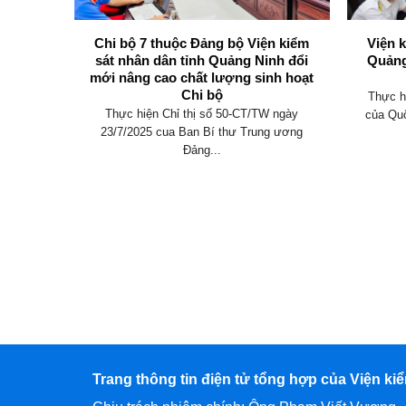
không
Chi bộ 7 thuộc Đảng bộ Viện kiểm
Viện 
y định
sát nhân dân tỉnh Quảng Ninh đổi
Quảng
mới nâng cao chất lượng sinh hoạt
Chi bộ
an hành
Thực h
Thực hiện Chỉ thị số 50-CT/TW ngày
 điều
của Quố
23/7/2025 cua Ban Bí thư Trung ương
Đảng...
Trang thông tin điện tử tổng hợp của Viện ki