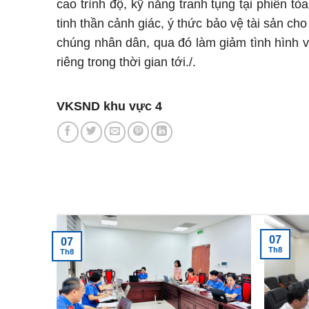
cao trình độ, kỹ năng tranh tụng tại phiên t
tinh thần cảnh giác, ý thức bảo vệ tài sản ch
chúng nhân dân, qua đó làm giảm tình hình v
riêng trong thời gian tới./.
Hoài
VKSND khu vực 4
Tin tức mới nhất
07
07
Th8
Th8