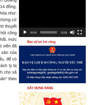
nh Quảng
Trình
214 đồng.
chơi
 hóa như:
Video
 chứng cứ
nh thuyết
 hỏi công
00:00
15:55
chất, mức
Bảo vệ lợi ích công
t viên đã
i sản của
ấu, để có
ách ly bị
ch cho xã
sản” theo
XÂY DỰNG ĐẢNG