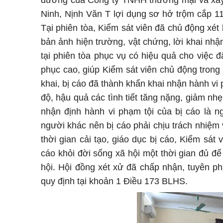
đường của Công ty TNHH thương mại và xây
Ninh, Nịnh Văn T lợi dụng sơ hở trộm cắp 110
Tại phiên tòa, Kiểm sát viên đã chủ động xét 
bản ảnh hiện trường, vật chứng, lời khai nhận
tại phiên tòa phục vụ có hiệu quả cho việc đ
phục cao, giúp Kiểm sát viên chủ động trong 
khai, bị cáo đã thành khẩn khai nhận hành vi 
độ, hậu quả các tình tiết tăng nặng, giảm nhẹ
nhận định hành vi phạm tội của bị cáo là 
người khác nên bị cáo phải chịu trách nhiệm 
thời gian cải tạo, giáo dục bị cáo, Kiểm sát 
cáo khỏi đời sống xã hội một thời gian đủ để
hội. Hội đồng xét xử đã chấp nhận, tuyên phạ
quy định tại khoản 1 Điều 173 BLHS.