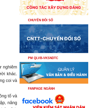
CHUYỂN ĐỔI SỐ
PM QLVB-VKSNDTC
sự nghiêm
ười khác.
ng coi và
FANPAGE NGÀNH
ông tố và
tập, nâng