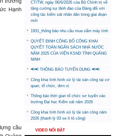
ện trưởng
CT/TW, ngày 06/6/2026 của Bộ Chính trị về
tăng cường sự lãnh đạo của Đảng đối với
 Đức Hạnh
công tác kiểm sát nhân dân trong giai đoạn
mới
1931_thông báo nhu cầu mua sắm máy tính
QUYẾT ĐỊNH CÔNG BỐ CÔNG KHAI
QUYẾT TOÁN NGÂN SÁCH NHÀ NƯỚC
NĂM 2025 CỦA VIỆN KSND TỈNH QUẢNG
NINH
📢📢 THÔNG BÁO TUYỂN DỤNG 📢📢
Công khai tình hình xử lý tài sản công tại cơ
quan, tổ chức, đơn vị
Thông báo thời gian tổ chức sơ tuyển vào
trường Đại học Kiểm sát năm 2026
Công khai tình hình xử lý tài sản công năm
2026 (thanh lý 03 xe ô tô công)
 dựng cầu
VIDEO NỔI BẬT