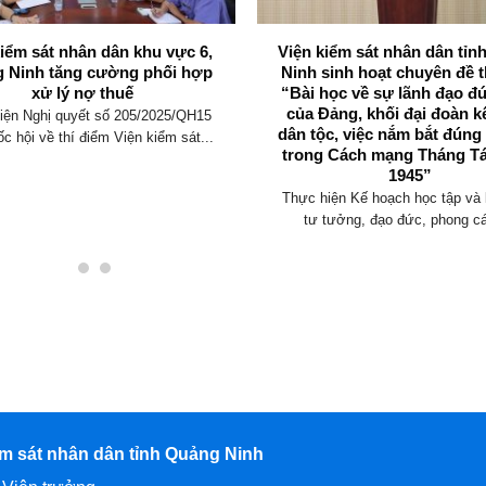
kiểm sát nhân dân khu vực 6,
Viện kiểm sát nhân dân tỉ
 Ninh tăng cường phối hợp
Ninh sinh hoạt chuyên đề t
xử lý nợ thuế
“Bài học về sự lãnh đạo đ
của Đảng, khối đại đoàn k
iện Nghị quyết số 205/2025/QH15
dân tộc, việc nắm bắt đúng
c hội về thí điểm Viện kiểm sát...
trong Cách mạng Tháng T
1945”
Thực hiện Kế hoạch học tập và 
tư tưởng, đạo đức, phong cá
ểm sát nhân dân tỉnh Quảng Ninh