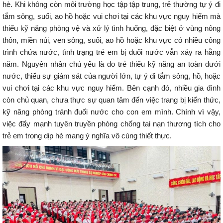
hè. Khi không còn môi trường học tập tập trung, trẻ thường tự ý đi
tắm sông, suối, ao hồ hoặc vui chơi tại các khu vực nguy hiểm mà
thiếu kỹ năng phòng vệ và xử lý tình huống, đặc biệt ở vùng nông
thôn, miền núi, ven sông, suối, ao hồ hoặc khu vực có nhiều công
trình chứa nước, tình trạng trẻ em bị đuối nước vẫn xảy ra hằng
năm. Nguyên nhân chủ yếu là do trẻ thiếu kỹ năng an toàn dưới
nước, thiếu sự giám sát của người lớn, tự ý đi tắm sông, hồ, hoặc
vui chơi tại các khu vực nguy hiểm. Bên cạnh đó, nhiều gia đình
còn chủ quan, chưa thực sự quan tâm đến việc trang bị kiến thức,
kỹ năng phòng tránh đuối nước cho con em mình. Chính vì vậy,
việc đẩy mạnh tuyên truyền phòng chống tai nạn thương tích cho
trẻ em trong dịp hè mang ý nghĩa vô cùng thiết thực.