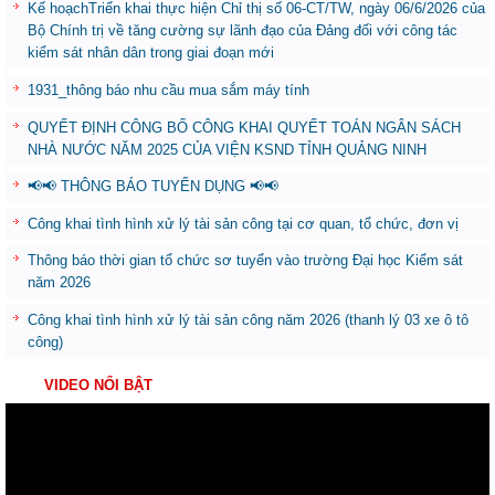
Kế hoạchTriển khai thực hiện Chỉ thị số 06-CT/TW, ngày 06/6/2026 của
Bộ Chính trị về tăng cường sự lãnh đạo của Đảng đối với công tác
kiểm sát nhân dân trong giai đoạn mới
1931_thông báo nhu cầu mua sắm máy tính
QUYẾT ĐỊNH CÔNG BỐ CÔNG KHAI QUYẾT TOÁN NGÂN SÁCH
NHÀ NƯỚC NĂM 2025 CỦA VIỆN KSND TỈNH QUẢNG NINH
📢📢 THÔNG BÁO TUYỂN DỤNG 📢📢
Công khai tình hình xử lý tài sản công tại cơ quan, tổ chức, đơn vị
Thông báo thời gian tổ chức sơ tuyển vào trường Đại học Kiểm sát
năm 2026
Công khai tình hình xử lý tài sản công năm 2026 (thanh lý 03 xe ô tô
công)
VIDEO NỔI BẬT
Trình
chơi
Video