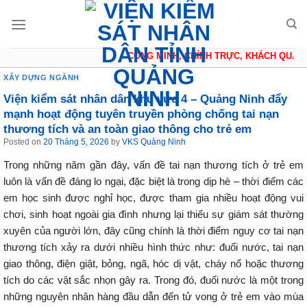
Skip
to
content
CÔNG MINH, CHÍNH TRỰC, KHÁCH QUAN, TH
XÂY DỰNG NGÀNH
Viện kiểm sát nhân dân khu vực 4 – Quảng Ninh đẩy
mạnh hoạt động tuyên truyền phòng chống tai nạn
thương tích và an toàn giao thông cho trẻ em
Posted on
20 Tháng 5, 2026
by
VKS Quảng Ninh
Trong những năm gần đây, vấn đề tai nạn thương tích ở trẻ em
luôn là vấn đề đáng lo ngại, đặc biệt là trong dịp hè – thời điểm các
em học sinh được nghỉ học, được tham gia nhiều hoạt động vui
chơi, sinh hoạt ngoài gia đình nhưng lại thiếu sự giám sát thường
xuyên của người lớn, đây cũng chính là thời điểm nguy cơ tai nạn
thương tích xảy ra dưới nhiều hình thức như: đuối nước, tai nạn
giao thông, điện giật, bỏng, ngã, hóc dị vật, cháy nổ hoặc thương
tích do các vật sắc nhọn gây ra. Trong đó, đuối nước là một trong
những nguyên nhân hàng đầu dẫn đến tử vong ở trẻ em vào mùa