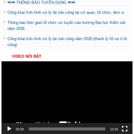
📢📢 THÔNG BÁO TUYỂN DỤNG 📢📢
Công khai tình hình xử lý tài sản công tại cơ quan, tổ chức, đơn vị
Thông báo thời gian tổ chức sơ tuyển vào trường Đại học Kiểm sát
năm 2026
Công khai tình hình xử lý tài sản công năm 2026 (thanh lý 03 xe ô tô
công)
VIDEO NỔI BẬT
Trình
chơi
Video
00:00
15:55