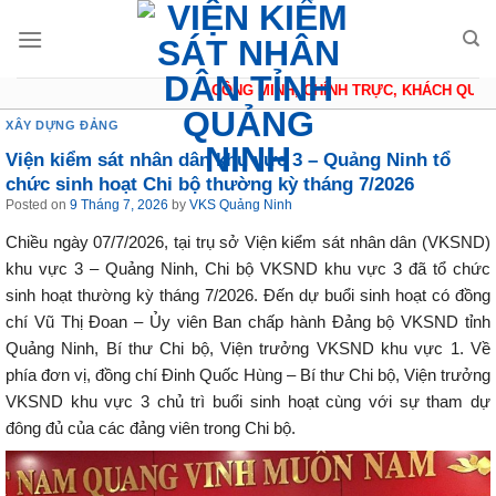
Skip
to
content
CÔNG MINH, CHÍNH TRỰC, KHÁCH QUAN, T
XÂY DỰNG ĐẢNG
Viện kiểm sát nhân dân khu vực 3 – Quảng Ninh tổ
chức sinh hoạt Chi bộ thường kỳ tháng 7/2026
Posted on
9 Tháng 7, 2026
by
VKS Quảng Ninh
Chiều ngày 07/7/2026, tại trụ sở Viện kiểm sát nhân dân (VKSND)
khu vực 3 – Quảng Ninh, Chi bộ VKSND khu vực 3 đã tổ chức
sinh hoạt thường kỳ tháng 7/2026. Đến dự buổi sinh hoạt có đồng
chí Vũ Thị Đoan – Ủy viên Ban chấp hành Đảng bộ VKSND tỉnh
Quảng Ninh, Bí thư Chi bộ, Viện trưởng VKSND khu vực 1. Về
phía đơn vị, đồng chí Đinh Quốc Hùng – Bí thư Chi bộ, Viện trưởng
VKSND khu vực 3 chủ trì buổi sinh hoạt cùng với sự tham dự
đông đủ của các đảng viên trong Chi bộ.