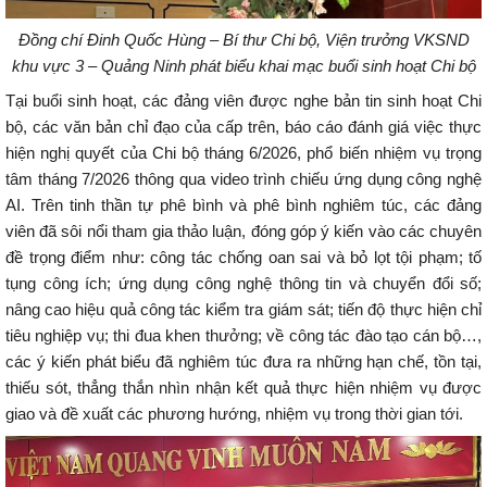
Đồng chí Đinh Quốc Hùng – Bí thư Chi bộ, Viện trưởng VKSND
khu vực 3 – Quảng Ninh phát biểu khai mạc buổi sinh hoạt Chi bộ
Tại buổi sinh hoạt, các đảng viên được nghe bản tin sinh hoạt Chi
bộ, các văn bản chỉ đạo của cấp trên, báo cáo đánh giá việc thực
hiện nghị quyết của Chi bộ tháng 6/2026, phổ biến nhiệm vụ trọng
tâm tháng 7/2026 thông qua video trình chiếu ứng dụng công nghệ
AI. Trên tinh thần tự phê bình và phê bình nghiêm túc, các đảng
viên đã sôi nổi tham gia thảo luận, đóng góp ý kiến vào các chuyên
đề trọng điểm như: công tác chống oan sai và bỏ lọt tội phạm; tố
tụng công ích; ứng dụng công nghệ thông tin và chuyển đổi số;
nâng cao hiệu quả công tác kiểm tra giám sát; tiến độ thực hiện chỉ
tiêu nghiệp vụ; thi đua khen thưởng; về công tác đào tạo cán bộ…,
các ý kiến phát biểu đã nghiêm túc đưa ra những hạn chế, tồn tại,
thiếu sót, thẳng thắn nhìn nhận kết quả thực hiện nhiệm vụ được
giao và đề xuất các phương hướng, nhiệm vụ trong thời gian tới.