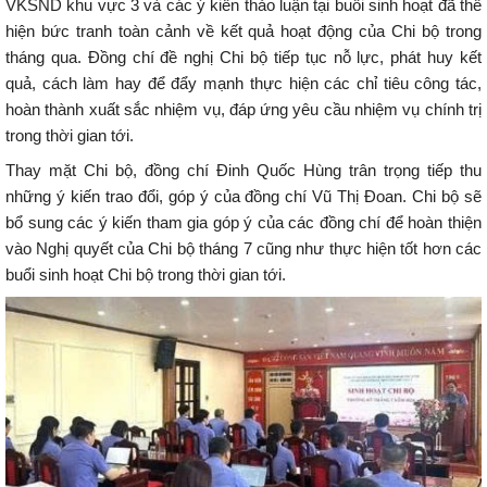
VKSND khu vực 3 và các ý kiến thảo luận tại buổi sinh hoạt đã thể
hiện bức tranh toàn cảnh về kết quả hoạt động của Chi bộ trong
tháng qua. Đồng chí đề nghị Chi bộ tiếp tục nỗ lực, phát huy kết
quả, cách làm hay để đẩy mạnh thực hiện các chỉ tiêu công tác,
hoàn thành xuất sắc nhiệm vụ, đáp ứng yêu cầu nhiệm vụ chính trị
trong thời gian tới.
Thay mặt Chi bộ, đồng chí Đinh Quốc Hùng trân trọng tiếp thu
những ý kiến trao đổi, góp ý của đồng chí Vũ Thị Đoan. Chi bộ sẽ
bổ sung các ý kiến tham gia góp ý của các đồng chí để hoàn thiện
vào Nghị quyết của Chi bộ tháng 7 cũng như thực hiện tốt hơn các
buổi sinh hoạt Chi bộ trong thời gian tới.