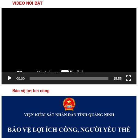
VIDEO NỔI BẬT
Trình
chơi
Video
00:00
15:55
Bảo vệ lợi ích công