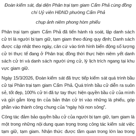
Đoàn kiểm sát, đại diện Phân trại tạm giam Cẩm Phả cùng đồng
chí Uỷ viên HĐND phường Cẩm Phả
chụp ảnh niêm phong hòm phiếu
Phân trại tạm giam Cẩm Phả đã tiến hành rà soát, lập danh sách
cử tri là người bị tạm giữ, tạm giam theo đúng quy định; Danh sách
được cập nhật theo ngày, căn cứ vào tình hình biến động số lượng
cử tri thực tế đang ở Phân trại; đồng thời thực hiện niêm yết danh
sách cử tri và danh sách người ứng cử, lý lịch trích ngang tại khu
vực giam giữ.
Ngày 15/3/2026, Đoàn kiểm sát đã trực tiếp kiểm sát quá trình bầu
cử tại Phân trại tạm giam Cẩm Phả. Quá trình bầu cử diễn ra suôn
sẻ, tốt đẹp, 100% cử tri đã tự tay thực hiện quyền bầu cử của mình
và gửi gắm lòng tin của bản thân cử tri vào những lá phiếu, góp
phần vào thành công chung của “ngày hội non sông”.
Công tác đảm bảo quyền bầu cử của người bị tạm giữ, tạm giam là
một trong những nội dung quan trọng trong công tác kiểm sát việc
tạm giữ, tạm giam. Nhận thức được tầm quan trong lớn lao trong