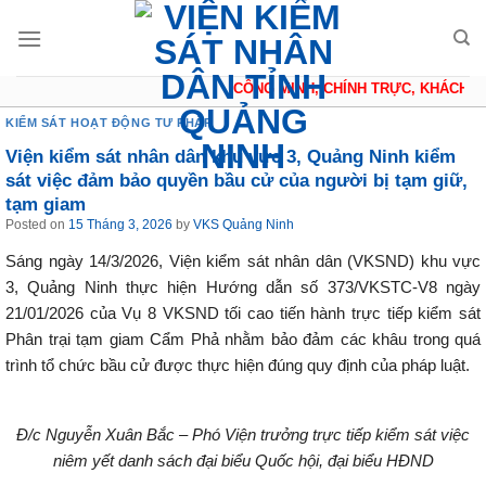
Skip
to
content
CÔNG MINH, CHÍNH TRỰC, KHÁCH QU
KIỂM SÁT HOẠT ĐỘNG TƯ PHÁP
Viện kiểm sát nhân dân khu vực 3, Quảng Ninh kiểm
sát việc đảm bảo quyền bầu cử của người bị tạm giữ,
tạm giam
Posted on
15 Tháng 3, 2026
by
VKS Quảng Ninh
Sáng ngày 14/3/2026, Viện kiểm sát nhân dân (VKSND) khu vực
3, Quảng Ninh thực hiện Hướng dẫn số 373/VKSTC-V8 ngày
21/01/2026 của Vụ 8 VKSND tối cao tiến hành trực tiếp kiểm sát
Phân trại tạm giam Cẩm Phả nhằm bảo đảm các khâu trong quá
trình tổ chức bầu cử được thực hiện đúng quy định của pháp luật.
Đ/c Nguyễn Xuân Bắc – Phó Viện trưởng trực tiếp kiểm sát việc
niêm yết danh sách đại biểu Quốc hội, đại biểu HĐND