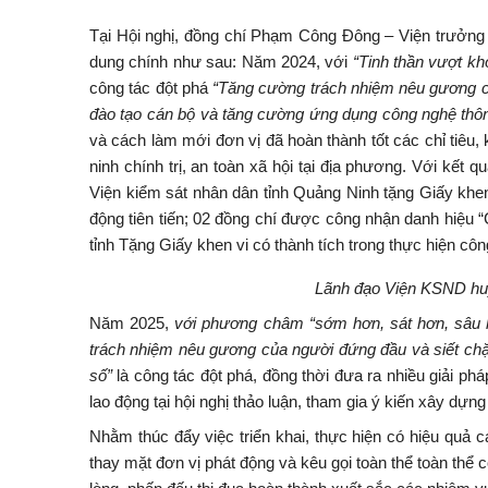
Tại Hội nghị, đồng chí Phạm Công Đông – Viện trưởng 
dung chính như sau: Năm 2024, với
“Tinh thần vượt kh
công tác đột phá
“Tăng cường trách nhiệm nêu gương củ
đào tạo cán bộ và tăng cường ứng dụng công nghệ thôn
và cách làm mới đơn vị đã hoàn thành tốt các chỉ tiêu, 
ninh chính trị, an toàn xã hội tại địa phương. Với kết
Viện kiểm sát nhân dân tỉnh Quảng Ninh tặng Giấy khe
động tiên tiến; 02 đồng chí được công nhận danh hiệu 
tỉnh Tặng Giấy khen vi có thành tích trong thực hiện cô
Lãnh đạo Viện KSND huyệ
Năm 2025,
với phương châm “
sớm hơn, sát hơn, sâu 
trách nhiệm nêu gương của người đứng đầu và siết chặ
số
”
là công tác đột phá, đồng thời đưa ra nhiều giải ph
lao động tại hội nghị thảo luận, tham gia ý kiến xây dựng
Nhằm thúc đẩy việc triển khai, thực hiện có hiệu quả
thay mặt đơn vị phát động và kêu gọi toàn thể toàn thể 