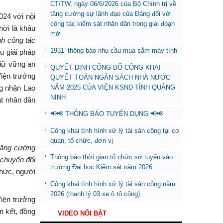
CT/TW, ngày 06/6/2026 của Bộ Chính trị về
tăng cường sự lãnh đạo của Đảng đối với
024 với nội
công tác kiểm sát nhân dân trong giai đoạn
hời là khâu
mới
nh công tác
1931_thông báo nhu cầu mua sắm máy tính
u giải pháp
giữ vững an
QUYẾT ĐỊNH CÔNG BỐ CÔNG KHAI
Viện trưởng
QUYẾT TOÁN NGÂN SÁCH NHÀ NƯỚC
NĂM 2025 CỦA VIỆN KSND TỈNH QUẢNG
ng nhận Lao
NINH
át nhân dân
📢📢 THÔNG BÁO TUYỂN DỤNG 📢📢
Công khai tình hình xử lý tài sản công tại cơ
quan, tổ chức, đơn vị
Tăng cường
Thông báo thời gian tổ chức sơ tuyển vào
chuyển đổi
trường Đại học Kiểm sát năm 2026
chức, người
Công khai tình hình xử lý tài sản công năm
2026 (thanh lý 03 xe ô tô công)
Viện trưởng
n kết, đồng
VIDEO NỔI BẬT