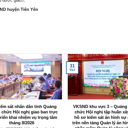
ụ được giao./.
SND huyện Tiên Yên
31
Th7
iểm sát nhân dân tỉnh Quảng
VKSND khu vực 3 – Quảng 
ổ chức Hội nghị giao ban trực
chức Hội nghị tập huấn x
triển khai nhiệm vụ trọng tâm
hồ sơ kiểm sát án hình sự 
tháng 8/2026
trên nền tảng Quản lý án hì