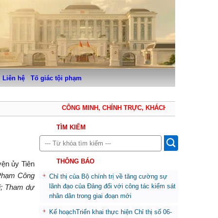
Liên hệ
Tố giác tội phạm
CÔNG MINH, CHÍNH TRỰC, KHÁCH QUAN, THẬN TRỌN
TÌM KIẾM
THÔNG BÁO
yện ủy Tiên
í Phạm Công
Chỉ thị của Bộ chính trị về tăng cường sự
lãnh đạo của Đảng đối với công tác kiểm sát
ị; Tham dự
nhân dân trong giai đoạn mới
Kế hoạchTriển khai thực hiện Chỉ thị số 06-