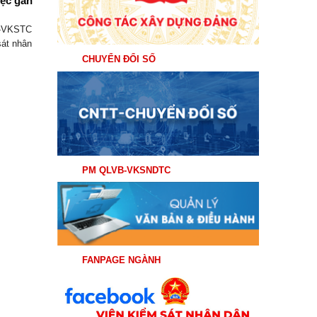
ệc gắn
Thực hiện Kế hoạch số 110/KH-VKSTC
ngày 28/5/2026 của Viện kiểm sát nhân
H-VKSTC
dân tối...
sát nhân
CHUYỂN ĐỔI SỐ
PM QLVB-VKSNDTC
FANPAGE NGÀNH