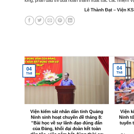
lòng, phấn đấu thi đua hoàn thành xuất sắc các nhiệm v
Lê Thành Đạt – Viện K
Tin tức mới nhất
04
04
Th8
Th8
 Viện
Viện kiểm sát nhân dân tỉnh Quảng
Viện k
g Ninh
Ninh sinh hoạt chuyên đề tháng 8:
Ninh t
 tham
“Bài học về sự lãnh đạo đúng đắn
tuyến 
thảo Bộ
của Đảng, khối đại đoàn kết toàn