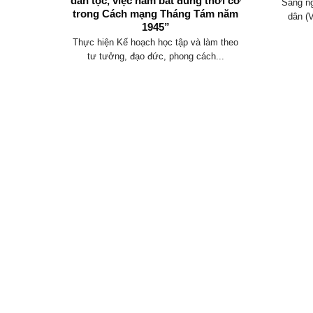
đổi)
dân tộc, việc nắm bắt đúng thời cơ
Sáng ng
trong Cách mạng Tháng Tám năm
uốc hội
dân (
1945”
 dân...
Thực hiện Kế hoạch học tập và làm theo
tư tưởng, đạo đức, phong cách...