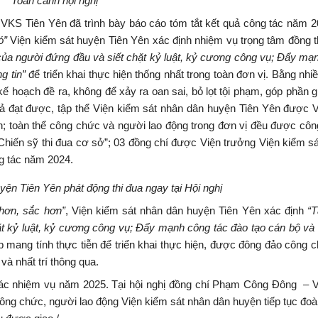
Toàn cảnh hội nghị
VKS Tiên Yên đã trình bày báo cáo tóm tắt kết quả công tác năm 2
ó”
Viện kiểm sát huyện Tiên Yên xác định nhiệm vụ trọng tâm đồng t
a người đứng đầu và siết chặt kỷ luật, kỷ cương công vụ; Đẩy mạ
g tin”
để triển khai thực hiện thống nhất trong toàn đơn vị. Bằng nhiề
kế hoạch đề ra, không để xảy ra oan sai, bỏ lọt tội phạm, góp phần 
 quả đạt được, tập thể Viện kiểm sát nhân dân huyện Tiên Yên được 
n; toàn thể công chức và người lao động trong đơn vị đều được cô
“Chiến sỹ thi đua cơ sở”; 03 đồng chí được Viện trưởng Viện kiểm s
ng tác năm 2024.
n Tiên Yên phát động thi đua ngay tại Hội nghị
hơn, sắc hơn”
, Viện kiểm sát nhân dân huyện Tiên Yên xác định
“
t kỷ luật, kỷ cương công vụ; Đẩy mạnh công tác đào tạo cán bộ và
áp mang tính thực tiễn để triển khai thực hiện, được đông đảo công 
 và nhất trí thông qua.
 các nhiệm vụ năm 2025. Tại hội nghị đồng chí Phạm Công Đông – 
công chức, người lao động Viện kiểm sát nhân dân huyện tiếp tục đoà