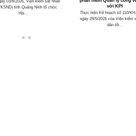
phần mềm Quản lý công vi
ày 03/8/2026, Viện kiểm sát nhân
với KPI
VKSND) tỉnh Quảng Ninh tổ chức
Thực hiện Kế hoạch số 110/K
Hội...
ngày 28/5/2026 của Viện kiểm 
dân tối...