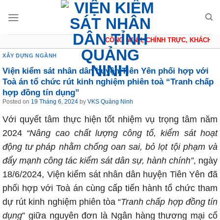
Skip
to
content
CÔNG MINH, CHÍNH TRỰC, KHÁCH QU
XÂY DỰNG NGÀNH
Viện kiểm sát nhân dân huyện Tiên Yên phối hợp với
Toà án tổ chức rút kinh nghiệm phiên toà “Tranh chấp
hợp đồng tín dụng”
Posted on
19 Tháng 6, 2024
by
VKS Quảng Ninh
Với quyết tâm thực hiện tốt nhiệm vụ trọng tâm năm
2024
“
Nâng cao chất lượng công tố, kiểm sát hoạt
động tư pháp nhằm chống oan sai, bỏ lọt tội phạm và
đẩy mạnh công tác kiểm sát dân sự, hành chính”
, ngày
18/6/2024, Viện kiểm sát nhân dân huyện Tiên Yên đã
phối hợp với Toà án cùng cấp tiến hành tổ chức tham
dự rút kinh nghiệm phiên tòa “
Tranh chấp hợp đồng tín
dụng
” giữa nguyên đơn là Ngân hàng thương mại cổ