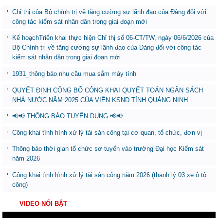
Chỉ thị của Bộ chính trị về tăng cường sự lãnh đạo của Đảng đối với
công tác kiểm sát nhân dân trong giai đoạn mới
Kế hoạchTriển khai thực hiện Chỉ thị số 06-CT/TW, ngày 06/6/2026 của
Bộ Chính trị về tăng cường sự lãnh đạo của Đảng đối với công tác
kiểm sát nhân dân trong giai đoạn mới
1931_thông báo nhu cầu mua sắm máy tính
QUYẾT ĐỊNH CÔNG BỐ CÔNG KHAI QUYẾT TOÁN NGÂN SÁCH
NHÀ NƯỚC NĂM 2025 CỦA VIỆN KSND TỈNH QUẢNG NINH
📢📢 THÔNG BÁO TUYỂN DỤNG 📢📢
Công khai tình hình xử lý tài sản công tại cơ quan, tổ chức, đơn vị
Thông báo thời gian tổ chức sơ tuyển vào trường Đại học Kiểm sát
năm 2026
Công khai tình hình xử lý tài sản công năm 2026 (thanh lý 03 xe ô tô
công)
VIDEO NỔI BẬT
Trình