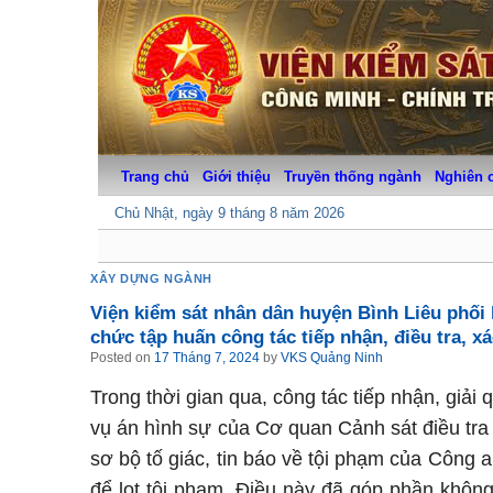
Skip
to
content
Trang chủ
Giới thiệu
Truyền thống ngành
Nghiên 
Chủ Nhật, ngày 9 tháng 8 năm 2026
XÂY DỰNG NGÀNH
Viện kiểm sát nhân dân huyện Bình Liêu phối
chức tập huấn công tác tiếp nhận, điều tra, x
Posted on
17 Tháng 7, 2024
by
VKS Quảng Ninh
Trong thời gian qua, công tác tiếp nhận, giải q
vụ án hình sự của Cơ quan Cảnh sát điều tra 
sơ bộ tố giác, tin báo về tội phạm của Công 
để lọt tội phạm. Điều này đã góp phần không n