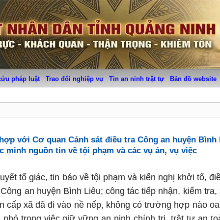
cứu pháp luật
Trao đổi nghiệp vụ
Tin an ninh trật tự
Bản đồ website
 hợp với Cơ quan Cảnh sát điều tra Công an huyện Bình 
ác minh nguồn tin về tội phạm và các vụ án, vụ việc
uyết tố giác, tin báo về tội phạm và kiến nghị khởi tố, đi
Công an huyện Bình Liêu; công tác tiếp nhận, kiểm tra,
an cấp xã đã đi vào nề nếp, không có trường hợp nào oa
hỏ trong việc giữ vững an ninh chính trị, trật tự an to