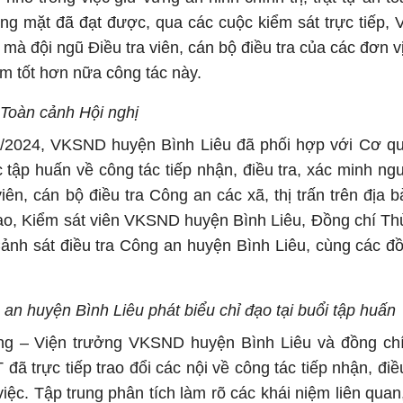
ng mặt đã đạt được, qua các cuộc kiểm sát trực tiếp, 
t mà đội ngũ Điều tra viên, cán bộ điều tra của các đơn v
àm tốt hơn nữa công tác này.
Toàn cảnh Hội nghị
/7/2024, VKSND huyện Bình Liêu đã phối hợp với Cơ q
 tập huấn về công tác tiếp nhận, điều tra, xác minh ngu
iên, cán bộ điều tra Công an các xã, thị trấn trên địa 
ạo, Kiểm sát viên VKSND huyện Bình Liêu, Đồng chí Th
ảnh sát điều tra Công an huyện Bình Liêu, cùng các đồ
an huyện Bình Liêu phát biểu chỉ đạo tại buổi tập huấn
ng – Viện trưởng VKSND huyện Bình Liêu và đồng ch
trực tiếp trao đổi các nội về công tác tiếp nhận, điều
iệc. Tập trung phân tích làm rõ các khái niệm liên quan