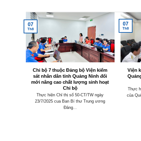
Tin tức mới nhất
07
07
Th8
Th8
không
Chi bộ 7 thuộc Đảng bộ Viện kiểm
Viện 
y định
sát nhân dân tỉnh Quảng Ninh đổi
Quảng
mới nâng cao chất lượng sinh hoạt
Chi bộ
an hành
Thực h
Thực hiện Chỉ thị số 50-CT/TW ngày
 điều
của Quố
23/7/2025 cua Ban Bí thư Trung ương
Đảng...