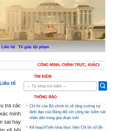
Liên hệ
Tố giác tội phạm
CÔNG MINH, CHÍNH TRỰC, KHÁCH QUAN, THẬN TRỌ
TÌM KIẾM
Liêu tổ
THÔNG BÁO
ều tra các
Chỉ thị của Bộ chính trị về tăng cường sự
lãnh đạo của Đảng đối với công tác kiểm sát
 xác minh
nhân dân trong giai đoạn mới
n sai hay
Kế hoạchTriển khai thực hiện Chỉ thị số 06-
àn xã hội