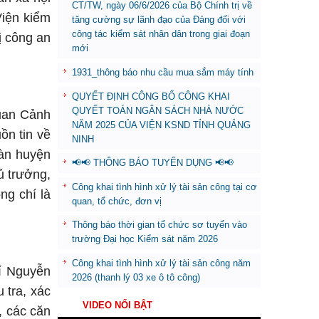
CT/TW, ngày 06/6/2026 của Bộ Chính trị về
Viện kiểm
tăng cường sự lãnh đạo của Đảng đối với
công tác kiểm sát nhân dân trong giai đoạn
ị công an
mới
1931_thông báo nhu cầu mua sắm máy tính
QUYẾT ĐỊNH CÔNG BỐ CÔNG KHAI
QUYẾT TOÁN NGÂN SÁCH NHÀ NƯỚC
uan Cảnh
NĂM 2025 CỦA VIỆN KSND TỈNH QUẢNG
ồn tin về
NINH
bàn huyện
📢📢 THÔNG BÁO TUYỂN DỤNG 📢📢
ủ trưởng,
Công khai tình hình xử lý tài sản công tại cơ
ng chí là
quan, tổ chức, đơn vị
Thông báo thời gian tổ chức sơ tuyển vào
trường Đại học Kiểm sát năm 2026
Công khai tình hình xử lý tài sản công năm
í Nguyễn
2026 (thanh lý 03 xe ô tô công)
 tra, xác
VIDEO NỔI BẬT
, các căn