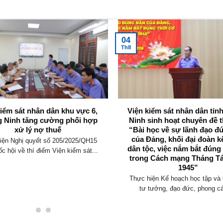
04
Th8
kiểm sát nhân dân khu vực 6,
Viện kiểm sát nhân dân tỉ
 Ninh tăng cường phối hợp
Ninh sinh hoạt chuyên đề t
xử lý nợ thuế
“Bài học về sự lãnh đạo đ
của Đảng, khối đại đoàn k
iện Nghị quyết số 205/2025/QH15
dân tộc, việc nắm bắt đúng
c hội về thí điểm Viện kiểm sát...
trong Cách mạng Tháng T
1945”
Thực hiện Kế hoạch học tập và 
tư tưởng, đạo đức, phong cá