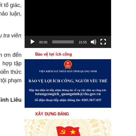
Trình
t tố giác,
chơi
hảo luận,
Video
 tra viên
00:00
15:55
Bảo vệ lợi ích công
ảm ơn đến
i hợp tập
kiến thức
 tội phạm
ình Liêu
XÂY DỰNG ĐẢNG