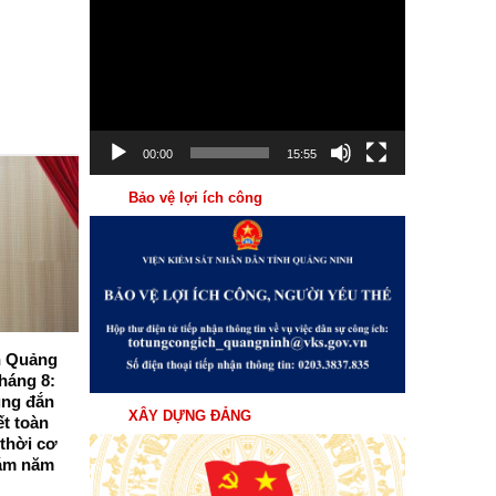
Trình
chơi
Video
00:00
15:55
Bảo vệ lợi ích công
04
Th8
nh Quảng
Viện kiểm sát nhân dân tỉnh Quảng
háng 8:
Ninh tổ chức Hội nghị giao ban trực
úng đắn
tuyến triển khai nhiệm vụ trọng tâm
XÂY DỰNG ĐẢNG
ết toàn
tháng 8/2026
 thời cơ
Sáng ngày 03/8/2026, Viện kiểm sát nhân
ám năm
dân (VKSND) tỉnh Quảng Ninh tổ chức
Hội...