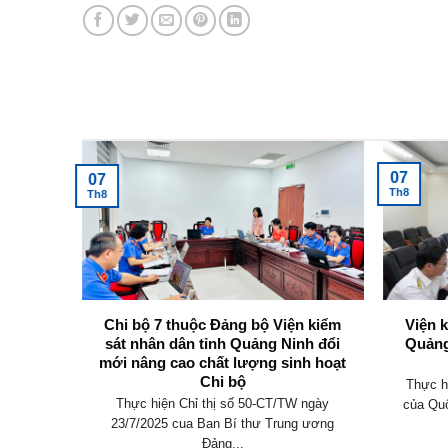
Tin tức mới nhất
07
07
Th8
Th8
không
Chi bộ 7 thuộc Đảng bộ Viện kiểm
Viện 
y định
sát nhân dân tỉnh Quảng Ninh đổi
Quảng
mới nâng cao chất lượng sinh hoạt
Chi bộ
an hành
Thực h
Thực hiện Chỉ thị số 50-CT/TW ngày
 điều
của Quố
23/7/2025 cua Ban Bí thư Trung ương
Đảng...