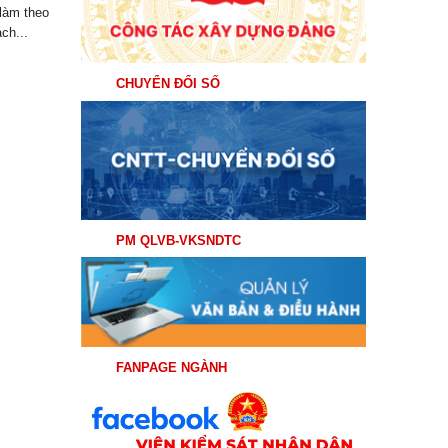
làm theo
ch...
CHUYỂN ĐỔI SỐ
PM QLVB-VKSNDTC
FANPAGE NGÀNH