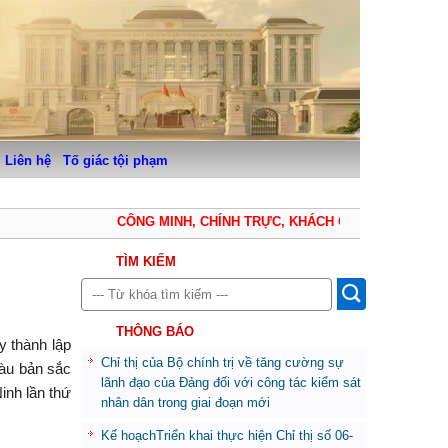
Liên hệ
Tố giác tội phạm
CÔNG MINH, CHÍNH TRỰC, KHÁCH QUAN, THẬN TRỌNG
TÌM KIẾM
THÔNG BÁO
 thành lập
Chỉ thị của Bộ chính trị về tăng cường sự
iàu bản sắc
lãnh đạo của Đảng đối với công tác kiểm sát
inh lần thứ
nhân dân trong giai đoạn mới
Kế hoạchTriển khai thực hiện Chỉ thị số 06-