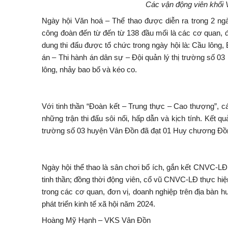
Các vận động viên khối 
Ngày hội Văn hoá – Thể thao được diễn ra trong 2 ngà
công đoàn đến từ đến từ 138 đầu mối là các cơ quan, đơ
dung thi đấu được tổ chức trong ngày hội là: Cầu lông
án – Thi hành án dân sự – Đội quản lý thị trường số 0
lông, nhảy bao bố và kéo co.
Với tinh thần “Đoàn kết – Trung thực – Cao thượng”, cá
những trận thi đấu sôi nổi, hấp dẫn và kịch tính. 
trường số 03 huyện Vân Đồn đã đạt 01 Huy chương Đồ
Ngày hội thể thao là sân chơi bổ ích, gắn kết CNVC-LĐ
tinh thần; đồng thời động viên, cổ vũ CNVC-LĐ thực hi
trong các cơ quan, đơn vị, doanh nghiệp trên địa bàn 
phát triển kinh tế xã hội năm 2024.
Hoàng Mỹ Hạnh – VKS Vân Đồn