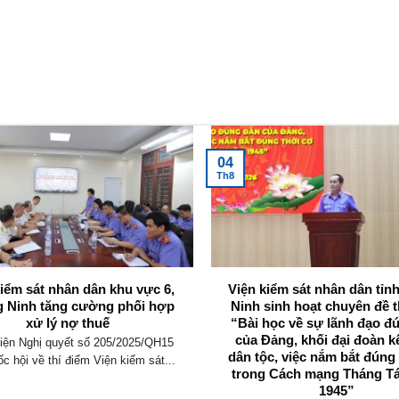
04
Th8
kiểm sát nhân dân khu vực 6,
Viện kiểm sát nhân dân tỉ
 Ninh tăng cường phối hợp
Ninh sinh hoạt chuyên đề t
xử lý nợ thuế
“Bài học về sự lãnh đạo đ
của Đảng, khối đại đoàn k
iện Nghị quyết số 205/2025/QH15
dân tộc, việc nắm bắt đúng
c hội về thí điểm Viện kiểm sát...
trong Cách mạng Tháng T
1945”