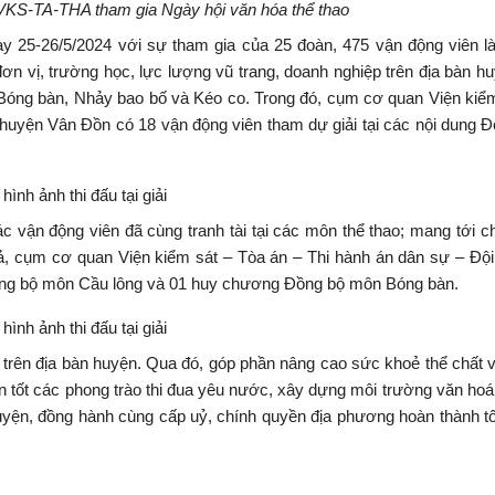
VKS-TA-THA tham gia Ngày hội văn hóa thể thao
y 25-26/5/2024 với sự tham gia của 25 đoàn, 475 vận động viên l
n vị, trường học, lực lượng vũ trang, doanh nghiệp trên địa bàn hu
, Bóng bàn, Nhảy bao bố và Kéo co. Trong đó, cụm cơ quan Viện kiể
3 huyện Vân Đồn có 18 vận động viên tham dự giải tại các nội dung 
hình ảnh thi đấu tại giải
c vận động viên đã cùng tranh tài tại các môn thể thao; mang tới c
Kết quả, cụm cơ quan Viện kiểm sát – Tòa án – Thi hành án dân sự – Đội
ng bộ môn Cầu lông và 01 huy chương Đồng bộ môn Bóng bàn.
hình ảnh thi đấu tại giải
 trên địa bàn huyện. Qua đó, góp phần nâng cao sức khoẻ thể chất 
ện tốt các phong trào thi đua yêu nước, xây dựng môi trường văn ho
huyện, đồng hành cùng cấp uỷ, chính quyền địa phương hoàn thành t