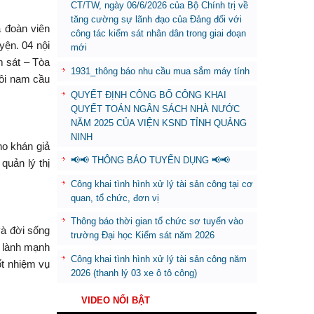
CT/TW, ngày 06/6/2026 của Bộ Chính trị về
tăng cường sự lãnh đạo của Đảng đối với
à đoàn viên
công tác kiểm sát nhân dân trong giai đoạn
yện. 04 nội
mới
m sát – Tòa
1931_thông báo nhu cầu mua sắm máy tính
Đôi nam cầu
QUYẾT ĐỊNH CÔNG BỐ CÔNG KHAI
QUYẾT TOÁN NGÂN SÁCH NHÀ NƯỚC
NĂM 2025 CỦA VIỆN KSND TỈNH QUẢNG
NINH
ho khán giả
📢📢 THÔNG BÁO TUYỂN DỤNG 📢📢
 quản lý thị
Công khai tình hình xử lý tài sản công tại cơ
quan, tổ chức, đơn vị
Thông báo thời gian tổ chức sơ tuyển vào
và đời sống
trường Đại học Kiểm sát năm 2026
á lành mạnh
Công khai tình hình xử lý tài sản công năm
ốt nhiệm vụ
2026 (thanh lý 03 xe ô tô công)
VIDEO NỔI BẬT