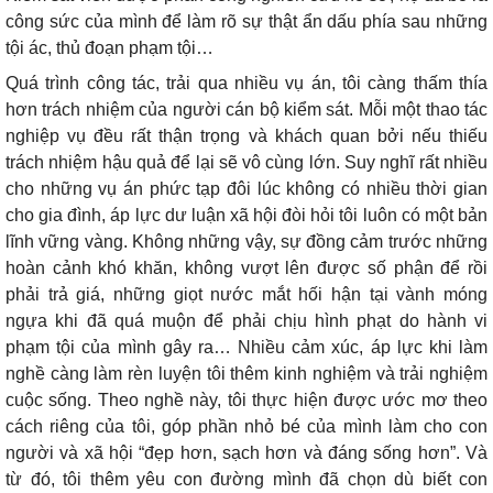
công sức của mình để làm rõ sự thật ẩn dấu phía sau những
tội ác, thủ đoạn phạm tội…
Quá trình công tác, trải qua nhiều vụ án, tôi càng thấm thía
hơn trách nhiệm của người cán bộ kiểm sát. Mỗi một thao tác
nghiệp vụ đều rất thận trọng và khách quan bởi nếu thiếu
trách nhiệm hậu quả để lại sẽ vô cùng lớn. Suy nghĩ rất nhiều
cho những vụ án phức tạp đôi lúc không có nhiều thời gian
cho gia đình, áp lực dư luận xã hội đòi hỏi tôi luôn có một bản
lĩnh vững vàng. Không những vậy, sự đồng cảm trước những
hoàn cảnh khó khăn, không vượt lên được số phận để rồi
phải trả giá, những giọt nước mắt hối hận tại vành móng
ngựa khi đã quá muộn để phải chịu hình phạt do hành vi
phạm tội của mình gây ra… Nhiều cảm xúc, áp lực khi làm
nghề càng làm rèn luyện tôi thêm kinh nghiệm và trải nghiệm
cuộc sống. Theo nghề này, tôi thực hiện được ước mơ theo
cách riêng của tôi, góp phần nhỏ bé của mình làm cho con
người và xã hội “đẹp hơn, sạch hơn và đáng sống hơn”. Và
từ đó, tôi thêm yêu con đường mình đã chọn dù biết con