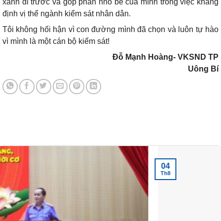
xanh đi trước và góp phần nhỏ bé của mình trong việc khẳng
định vị thế ngành kiểm sát nhân dân.
Tôi không hối hận vì con đường mình đã chọn và luôn tự hào
vì mình là một cán bộ kiểm sát!
Đỗ Mạnh Hoàng- VKSND TP
Uông Bí
Tin tức mới nhất
04
Th8