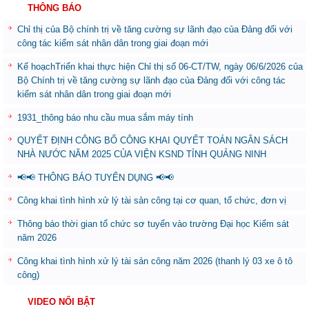
THÔNG BÁO
Chỉ thị của Bộ chính trị về tăng cường sự lãnh đạo của Đảng đối với
công tác kiểm sát nhân dân trong giai đoạn mới
Kế hoạchTriển khai thực hiện Chỉ thị số 06-CT/TW, ngày 06/6/2026 của
Bộ Chính trị về tăng cường sự lãnh đạo của Đảng đối với công tác
kiểm sát nhân dân trong giai đoạn mới
1931_thông báo nhu cầu mua sắm máy tính
QUYẾT ĐỊNH CÔNG BỐ CÔNG KHAI QUYẾT TOÁN NGÂN SÁCH
NHÀ NƯỚC NĂM 2025 CỦA VIỆN KSND TỈNH QUẢNG NINH
📢📢 THÔNG BÁO TUYỂN DỤNG 📢📢
Công khai tình hình xử lý tài sản công tại cơ quan, tổ chức, đơn vị
Thông báo thời gian tổ chức sơ tuyển vào trường Đại học Kiểm sát
năm 2026
Công khai tình hình xử lý tài sản công năm 2026 (thanh lý 03 xe ô tô
công)
VIDEO NỔI BẬT