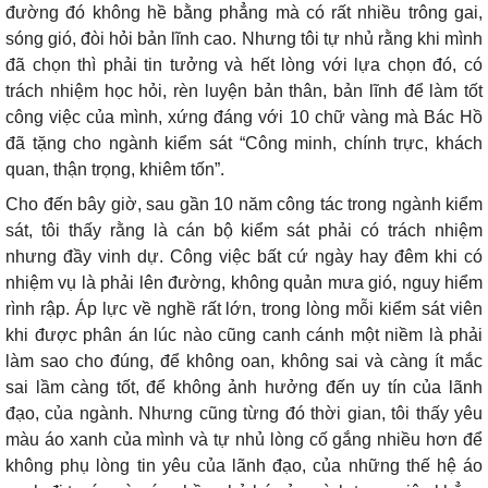
đường đó không hề bằng phẳng mà có rất nhiều trông gai,
sóng gió, đòi hỏi bản lĩnh cao. Nhưng tôi tự nhủ rằng khi mình
đã chọn thì phải tin tưởng và hết lòng với lựa chọn đó, có
trách nhiệm học hỏi, rèn luyện bản thân, bản lĩnh để làm tốt
công việc của mình, xứng đáng với 10 chữ vàng mà Bác Hồ
đã tặng cho ngành kiểm sát “Công minh, chính trực, khách
quan, thận trọng, khiêm tốn”.
Cho đến bây giờ, sau gần 10 năm công tác trong ngành kiểm
sát, tôi thấy rằng là cán bộ kiểm sát phải có trách nhiệm
nhưng đầy vinh dự. Công việc bất cứ ngày hay đêm khi có
nhiệm vụ là phải lên đường, không quản mưa gió, nguy hiểm
rình rập. Áp lực về nghề rất lớn, trong lòng mỗi kiểm sát viên
khi được phân án lúc nào cũng canh cánh một niềm là phải
làm sao cho đúng, để không oan, không sai và càng ít mắc
sai lầm càng tốt, để không ảnh hưởng đến uy tín của lãnh
đạo, của ngành. Nhưng cũng từng đó thời gian, tôi thấy yêu
màu áo xanh của mình và tự nhủ lòng cố gắng nhiều hơn để
không phụ lòng tin yêu của lãnh đạo, của những thế hệ áo