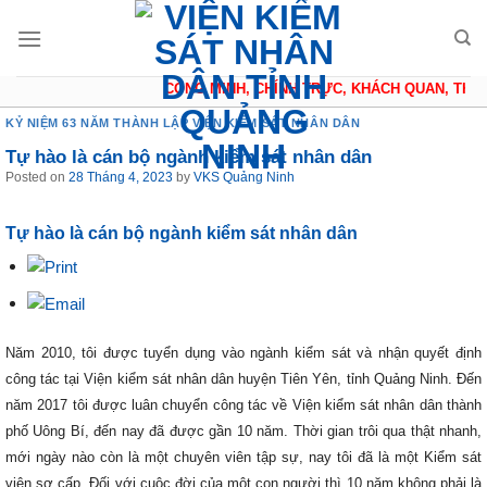
Skip
to
content
CÔNG MINH, CHÍNH TRỰC, KHÁCH QUAN, THẬN 
KỶ NIỆM 63 NĂM THÀNH LẬP VIỆN KIỂM SÁT NHÂN DÂN
Tự hào là cán bộ ngành kiểm sát nhân dân
Posted on
28 Tháng 4, 2023
by
VKS Quảng Ninh
Tự hào là cán bộ ngành kiểm sát nhân dân
Năm 2010, tôi được tuyển dụng vào ngành kiểm sát và nhận quyết định
công tác tại Viện kiểm sát nhân dân huyện Tiên Yên, tỉnh Quảng Ninh. Đến
năm 2017 tôi được luân chuyển công tác về Viện kiểm sát nhân dân thành
phố Uông Bí, đến nay đã được gần 10 năm. Thời gian trôi qua thật nhanh,
mới ngày nào còn là một chuyên viên tập sự, nay tôi đã là một Kiểm sát
viên sơ cấp. Đối với cuộc đời của một con người thì 10 năm không phải là