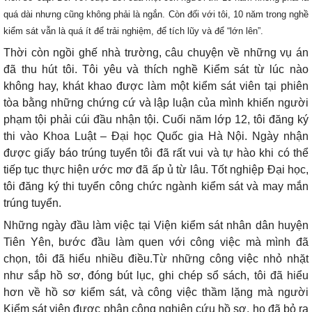
quá dài nhưng cũng không phải là ngắn. Còn đối với tôi, 10 năm trong nghề
kiểm sát vẫn là quá ít để trải nghiệm, để tích lũy và để “lớn lên”.
Thời còn ngồi ghế nhà trường, câu chuyện về những vụ án
đã thu hút tôi. Tôi yêu và thích nghề Kiểm sát từ lúc nào
không hay, khát khao được làm một kiểm sát viên tại phiên
tòa bằng những chứng cứ và lập luận của mình khiến người
phạm tội phải cúi đầu nhận tội. Cuối năm lớp 12, tôi đăng ký
thi vào Khoa Luật – Đại học Quốc gia Hà Nội. Ngày nhận
được giấy báo trúng tuyển tôi đã rất vui và tự hào khi có thể
tiếp tục thực hiện ước mơ đã ấp ủ từ lâu. Tốt nghiệp Đại học,
tôi đăng ký thi tuyển công chức ngành kiểm sát và may mắn
trúng tuyển.
Những ngày đầu làm việc tại Viện kiểm sát nhân dân huyện
Tiên Yên, bước đầu làm quen với công việc mà mình đã
chọn, tôi đã hiểu nhiều điều.Từ những công việc nhỏ nhặt
như sắp hồ sơ, đóng bút lục, ghi chép sổ sách, tôi đã hiểu
hơn về hồ sơ kiểm sát, và công việc thầm lặng mà người
Kiểm sát viên được phân công nghiên cứu hồ sơ, họ đã bỏ ra