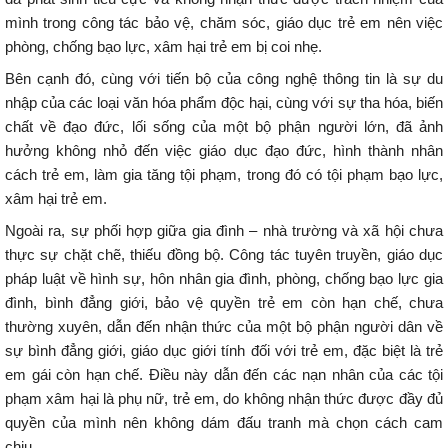
mình trong công tác bảo vệ, chăm sóc, giáo dục trẻ em nên việc
phòng, chống bạo lực, xâm hại trẻ em bị coi nhẹ.
Bên cạnh đó, cùng với tiến bộ của công nghệ thông tin là sự du
nhập của các loại văn hóa phẩm độc hại, cùng với sự tha hóa, biến
chất về đạo đức, lối sống của một bộ phận người lớn, đã ảnh
hưởng không nhỏ đến việc giáo dục đạo đức, hình thành nhân
cách trẻ em, làm gia tăng tội phạm, trong đó có tội phạm bạo lực,
xâm hại trẻ em.
Ngoài ra, sự phối hợp giữa gia đình – nhà trường và xã hội chưa
thực sự chặt chẽ, thiếu đồng bộ. Công tác tuyên truyền, giáo dục
pháp luật về hình sự, hôn nhân gia đình, phòng, chống bạo lực gia
đình, bình đẳng giới, bảo vệ quyền trẻ em còn hạn chế, chưa
thường xuyên, dẫn đến nhận thức của một bộ phận người dân về
sự bình đẳng giới, giáo dục giới tính đối với trẻ em, đặc biệt là trẻ
em gái còn hạn chế. Điều này dẫn đến các nạn nhân của các tội
phạm xâm hại là phụ nữ, trẻ em, do không nhận thức được đầy đủ
quyền của mình nên không dám đấu tranh mà chọn cách cam
chịu.