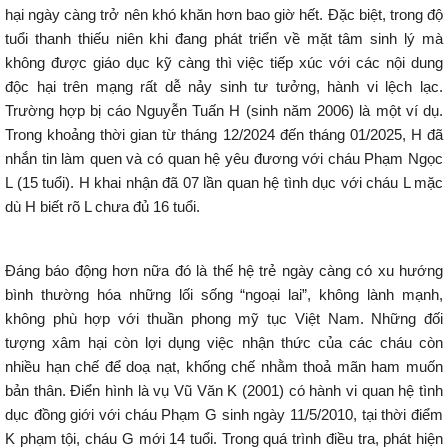
hại ngày càng trở nên khó khăn hơn bao giờ hết. Đặc biệt, trong độ
tuổi thanh thiếu niên khi đang phát triển về mặt tâm sinh lý mà
không được giáo dục kỹ càng thì việc tiếp xúc với các nội dung
độc hại trên mạng rất dễ nảy sinh tư tưởng, hành vi lệch lạc.
Trường hợp bị cáo Nguyễn Tuấn H (sinh năm 2006) là một ví dụ.
Trong khoảng thời gian từ tháng 12/2024 đến tháng 01/2025, H đã
nhắn tin làm quen và có quan hệ yêu đương với cháu Phạm Ngọc
L (15 tuổi). H khai nhận đã 07 lần quan hệ tình dục với cháu L mặc
dù H biết rõ L chưa đủ 16 tuổi.
Đáng báo động hơn nữa đó là thế hệ trẻ ngày càng có xu hướng
bình thường hóa những lối sống “ngoại lai”, không lành mạnh,
không phù hợp với thuần phong mỹ tục Việt Nam. Những đối
tượng xâm hại còn lợi dụng việc nhận thức của các cháu còn
nhiều hạn chế để doạ nạt, khống chế nhằm thoả mãn ham muốn
bản thân. Điển hình là vụ Vũ Văn K (2001) có hành vi quan hệ tình
dục đồng giới với cháu Phạm G sinh ngày 11/5/2010, tại thời điểm
K phạm tội, cháu G mới 14 tuổi. Trong quá trình điều tra, phát hiện