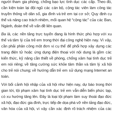
người tham gia phòng, chống bạo lực tình dục các cấp. Theo đó,
cần kiện toàn lại đội ngũ các cán bộ, cộng tác viên làm công tác
truyền thông về dân số, gia đình và trẻ em tại cơ sở; Quy định cụ
thể và nâng cao trách nhiệm, mối quan hệ “cộng tác” của các Ban,
Ngành, đoàn thể về vấn đề liên quan.
Ba là
, các nền tảng trực tuyến đang là hình thức phù hợp với xu
thế và tâm lý của trẻ em trong thời đại công nghệ hiện nay. Vì vậy,
cần phải phân công một đơn vị cụ thể để phối hợp xây dựng các
trang điện tử hoặc ứng dụng điện thoại với nội dung là gồm các
kiến thức, kỹ năng cần thiết về phòng, chống xâm hại tình dục trẻ
em nói riêng; về tăng cường sức khỏe tâm thần và tâm lý xã hội
cho trẻ nói chung; về hướng dẫn trẻ em sử dụng mạng Internet an
toàn.
Với bối cảnh hội nhập của xã hội như hiện nay, dự báo trong thời
gian tới, tội phạm xâm hại tình dục trẻ em vẫn diễn biến phức tạp,
có xu hướng tăng lên. Đây là loại tội phạm làm suy thoái đạo đức
xã hội, đạo đức gia đình, trực tiếp đe dọa phá vỡ nền tảng đạo đức,
văn hóa của xã hội, vì vậy cần xác định rõ trách nhiệm của các