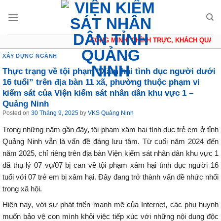
Skip
to
content
CÔNG MINH, CHÍNH TRỰC, KHÁCH QUAN, T
XÂY DỰNG NGÀNH
Thực trạng về tội phạm “Xâm hại tình dục người dưới
16 tuổi” trên địa bàn 11 xã, phường thuộc phạm vi
kiểm sát của Viện kiểm sát nhân dân khu vực 1 –
Quảng Ninh
Posted on
30 Tháng 9, 2025
by
VKS Quảng Ninh
Trong những năm gần đây, tội phạm xâm hại tình dục trẻ em ở tỉnh
Quảng Ninh vẫn là vấn đề đáng lưu tâm. Từ cuối năm 2024 đến
năm 2025, chỉ riêng trên địa bàn Viện kiểm sát nhân dân khu vực 1
đã thụ lý 07 vụ/07 bị can về tội phạm xâm hại tình dục người 16
tuổi với 07 trẻ em bị xâm hại. Đây đang trở thành vấn đề nhức nhối
trong xã hội.
Hiện nay, với sự phát triển mạnh mẽ của Internet, các phụ huynh
muốn bảo vệ con mình khỏi việc tiếp xúc với những nội dung độc