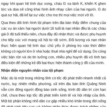
ngay khi quan hệ tình dục xong, cháu G xa lánh K, khiến K ghen
tức và dọa sẽ công khai hình ảnh nhạy cảm của hai người. G do
quá sợ hãi, đã kể lại sự việc cho mẹ thì mọi việc mới vỡ lở.
Qua theo dõi tình hình tội phạm trên địa bàn thấy điểm chung của
các vụ án xâm hại người dưới 16 tuổi là nạn nhân đều là các cháu
gái ở độ tuổi thiếu niên, chưa đầy đủ nhận thức và được phụ huynh
cho tiếp xúc với mạng xã hội từ rất sớm. Đối tượng và nạn nhân
thực hiện quan hệ tình dục chủ yếu ở phòng trọ vào thời điểm
không có người lớn ở nhà hoặc thuê nhà nghỉ để sử dụng. Do công
việc bận rộn và do tin tưởng con, nhiều phụ huynh đã vô tình tạo
điều kiện để những kẻ đồi bại thực hiện thành công ý đồ của mình.
Nhận diện nguyên nhân của tội phạm
Mặc dù là một trong những tỉnh có tốc độ phát triển nhanh nhất cả
nước, tuy nhiên nhiều phường, xã trên địa bàn tỉnh Quảng Ninh
vẫn còn đông người đồng bào sinh sống, trình độ dân trí còn hạn
chế, chưa theo kịp tốc độ phát triển kinh tế và hội nhập của tỉnh.
Một bộ phận không nhỏ dân cư gặp nhiều khó khăn trong đời sống
đã phát sinh tiêu cực và không nhận thức được trách nhiệm của