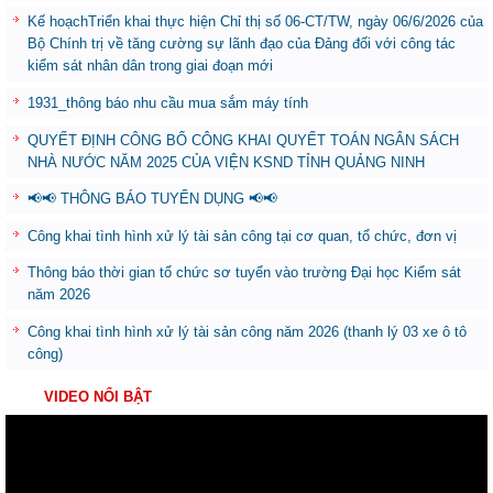
Kế hoạchTriển khai thực hiện Chỉ thị số 06-CT/TW, ngày 06/6/2026 của
Bộ Chính trị về tăng cường sự lãnh đạo của Đảng đối với công tác
kiểm sát nhân dân trong giai đoạn mới
1931_thông báo nhu cầu mua sắm máy tính
QUYẾT ĐỊNH CÔNG BỐ CÔNG KHAI QUYẾT TOÁN NGÂN SÁCH
NHÀ NƯỚC NĂM 2025 CỦA VIỆN KSND TỈNH QUẢNG NINH
📢📢 THÔNG BÁO TUYỂN DỤNG 📢📢
Công khai tình hình xử lý tài sản công tại cơ quan, tổ chức, đơn vị
Thông báo thời gian tổ chức sơ tuyển vào trường Đại học Kiểm sát
năm 2026
Công khai tình hình xử lý tài sản công năm 2026 (thanh lý 03 xe ô tô
công)
VIDEO NỔI BẬT
Trình
chơi
Video