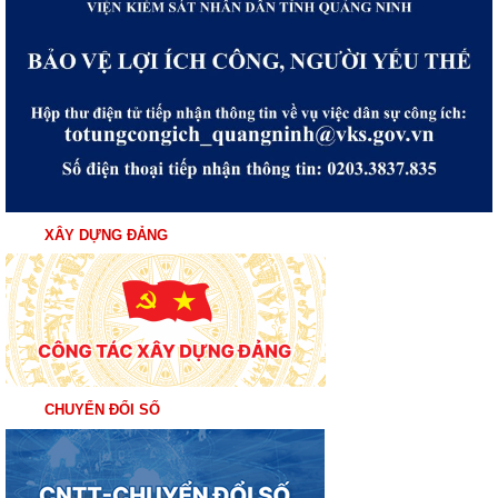
XÂY DỰNG ĐẢNG
CHUYỂN ĐỔI SỐ