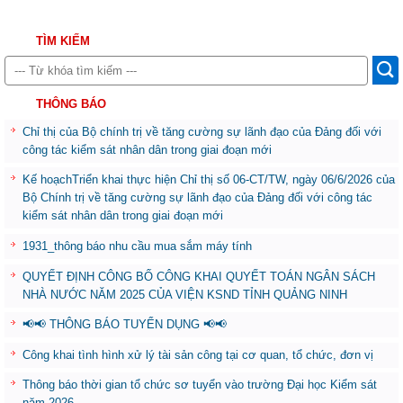
TÌM KIẾM
THÔNG BÁO
Chỉ thị của Bộ chính trị về tăng cường sự lãnh đạo của Đảng đối với
công tác kiểm sát nhân dân trong giai đoạn mới
Kế hoạchTriển khai thực hiện Chỉ thị số 06-CT/TW, ngày 06/6/2026 của
Bộ Chính trị về tăng cường sự lãnh đạo của Đảng đối với công tác
kiểm sát nhân dân trong giai đoạn mới
1931_thông báo nhu cầu mua sắm máy tính
QUYẾT ĐỊNH CÔNG BỐ CÔNG KHAI QUYẾT TOÁN NGÂN SÁCH
NHÀ NƯỚC NĂM 2025 CỦA VIỆN KSND TỈNH QUẢNG NINH
📢📢 THÔNG BÁO TUYỂN DỤNG 📢📢
Công khai tình hình xử lý tài sản công tại cơ quan, tổ chức, đơn vị
Thông báo thời gian tổ chức sơ tuyển vào trường Đại học Kiểm sát
năm 2026