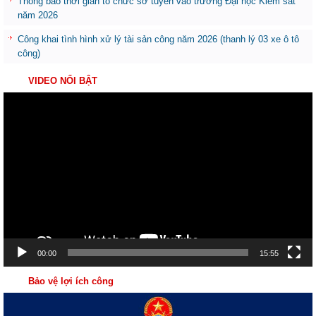
Thông báo thời gian tổ chức sơ tuyển vào trường Đại học Kiểm sát
năm 2026
Công khai tình hình xử lý tài sản công năm 2026 (thanh lý 03 xe ô tô
công)
VIDEO NỔI BẬT
Trình
chơi
Video
00:00
15:55
Bảo vệ lợi ích công