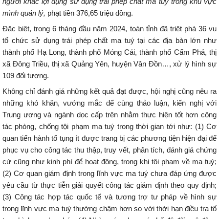
người khác lợi dụng sử dụng trái phép chất ma túy trong khu vực
mình quản lý,
phạt tiền 376,65 triệu đồng.
Đặc biệt, trong 6 tháng đầu năm 2024, toàn tỉnh đã triệt phá 36 vụ
tổ chức sử dụng trái phép chất ma tuý tại các địa bàn lớn như
thành phố Hạ Long, thành phố Móng Cái, thành phố Cẩm Phả, thị
xã Đông Triều, thị xã Quảng Yên, huyện Vân Đồn…, xử lý hình sự
109 đối tượng.
Không chỉ đánh giá những kết quả đạt được, hội nghị cũng nêu ra
những khó khăn, vướng mắc để cùng thảo luận, kiến nghị với
Trung ương và ngành dọc cấp trên nhằm thực hiện tốt hơn công
tác phòng, chống tội phạm ma tuý trong thời gian tới như: (1) Cơ
quan tiến hành tố tụng ít được trang bị các phương tiện hiện đại để
phục vụ cho công tác thu thập, truy vết, phân tích, đánh giá chứng
cứ cũng như kinh phí để hoạt động, trong khi tội phạm về ma tuý;
(2) Cơ quan giám định trong lĩnh vực ma tuý chưa đáp ứng được
yêu cầu từ thực tiễn giải quyết công tác giám định theo quy định;
(3) Công tác hợp tác quốc tế và tương trợ tư pháp về hình sự
trong lĩnh vực ma tuý thường chậm hơn so với thời hạn điều tra tố