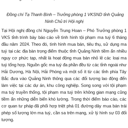
Đồng chí Tạ Thanh Bình – Trưởng phòng 1 VKSND tỉnh Quảng
Ninh Chủ trì Hội nghị
Tại Hội nghị đồng chí Nguyễn Trung Hoan – Phó Trưởng phòng 1
VKS tỉnh trình bày báo cáo về tình hình tội phạm ma tuý 6 tháng
đầu năm 2024. Theo đó, tình hình mua bán, tiêu thụ, sử dụng ma
tuý tại các địa bàn trọng điểm thuộc tỉnh Quảng Ninh tiềm ẩn nhiều
nguy cơ phức tạp, nhất là hoạt động mua bán nhỏ lẻ các loại ma
tuý tổng hợp. Nguồn gốc ma tuý đa phần đều từ các tỉnh ngoài như
Hải Dương, Hà Nội, Hải Phòng và một số ít từ các tỉnh phía Tây
Bắc đưa vào Quảng Ninh thông qua các đối tượng lao động đến
làm việc tại các dự án, khu công nghiệp. Song song với tội phạm
ma tuý truyền thống, tội phạm ma tuý trên không gian mạng cũng
tiềm ẩn những diễn biến khó lường. Trong thời điểm báo cáo, các
cơ quan tư pháp đã phối hợp triệt phá 01 đường dây mua bán trái
phép số lượng lớn ma tuý, cần sa trên mạng, xử lý hình sự 03 đối
tượng.