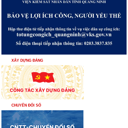
XÂY DỰNG ĐẢNG
CHUYỂN ĐỔI SỐ