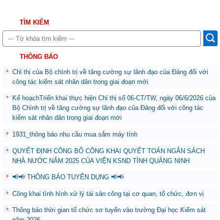
TÌM KIẾM
THÔNG BÁO
Chỉ thị của Bộ chính trị về tăng cường sự lãnh đạo của Đảng đối với
công tác kiểm sát nhân dân trong giai đoạn mới
Kế hoạchTriển khai thực hiện Chỉ thị số 06-CT/TW, ngày 06/6/2026 của
Bộ Chính trị về tăng cường sự lãnh đạo của Đảng đối với công tác
kiểm sát nhân dân trong giai đoạn mới
1931_thông báo nhu cầu mua sắm máy tính
QUYẾT ĐỊNH CÔNG BỐ CÔNG KHAI QUYẾT TOÁN NGÂN SÁCH
NHÀ NƯỚC NĂM 2025 CỦA VIỆN KSND TỈNH QUẢNG NINH
📢📢 THÔNG BÁO TUYỂN DỤNG 📢📢
Công khai tình hình xử lý tài sản công tại cơ quan, tổ chức, đơn vị
Thông báo thời gian tổ chức sơ tuyển vào trường Đại học Kiểm sát
năm 2026