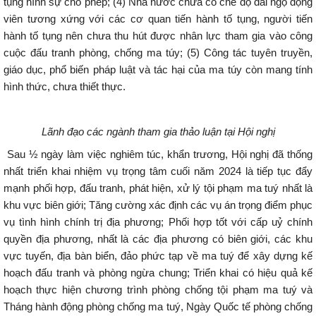
tụng hình sự cho phép; (4) Nhà nước chưa có chế độ đãi ngộ động
viên tương xứng với các cơ quan tiến hành tố tụng, người tiến
hành tố tụng nên chưa thu hút được nhân lực tham gia vào công
cuộc đấu tranh phòng, chống ma túy; (5) Công tác tuyên truyền,
giáo dục, phổ biến pháp luật và tác hại của ma túy còn mang tính
hình thức, chưa thiết thực.
Lãnh đạo các ngành tham gia thảo luận tại Hội nghị
Sau ½ ngày làm việc nghiêm túc, khẩn trương, Hội nghị đã thống
nhất triển khai nhiệm vụ trọng tâm cuối năm 2024 là tiếp tục đẩy
mạnh phối hợp, đấu tranh, phát hiện, xử lý tội phạm ma tuý nhất là
khu vực biên giới; Tăng cường xác định các vụ án trọng điểm phục
vụ tình hình chính trị địa phương; Phối hợp tốt với cấp uỷ chính
quyền địa phương, nhất là các địa phương có biên giới, các khu
vực tuyến, địa bàn biển, đảo phức tạp về ma tuý để xây dựng kế
hoạch đấu tranh và phòng ngừa chung; Triển khai có hiệu quả kế
hoạch thực hiện chương trình phòng chống tội phạm ma tuý và
Tháng hành động phòng chống ma tuý, Ngày Quốc tế phòng chống