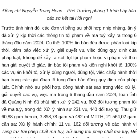
Đồng chí Nguyễn Trung Hoan – Phó Trưởng phòng 1 trình bày báo
cáo sơ kết tại Hội nghị
Trước tình hình đó, các đơn vị bằng sự phối hợp nhịp nhàng, ăn ý
đã xử lý kịp thời các thông tin tội phạm về ma tuý xảy ra trong 6
tháng đầu năm 2024. Cụ thể: 100% tin báo đều được phân loại kịp
thời, đảm bảo việc xử lý, giải quyết vụ, việc đúng quy định của
pháp luật, không để xảy ra sót, lọt tội phạm hoặc vi phạm về thời
hạn giải quyết tố giác, tin báo tội phạm và kiến nghị khởi tố. 100%
các vụ án khởi tố, xử lý đúng người, đúng tội, việc chấp hành thời
hạn trong các giai đoạn tố tụng đảm bảo đúng quy định của pháp
luật. Chính nhờ sự phối hợp, đồng hành sát sao trong việc xử lý,
giải quyết các vụ, việc mà trong 6 tháng đầu năm 2024, toàn tỉnh
đã Quảng Ninh đã phát hiện xử lý 242 vụ, 602 đối tượng phạm tội
về ma tuý, trong đó: Xử lý hình sự 231 vụ, 440 đối tượng; Thu giữ
60,88 gam heroin, 3.898,78 gam và 492 ml MTTH, 21.564,02 gam
cần sa; Xử lý hành chính: 11 vụ, 162 đối tượng về các hành vi
Tàng trữ trái phép chất ma túy, Sử dụng trái phép chất ma túy, Để